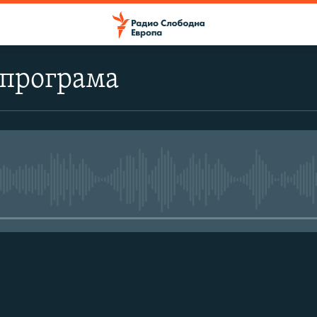
 програма
No media source currently avail