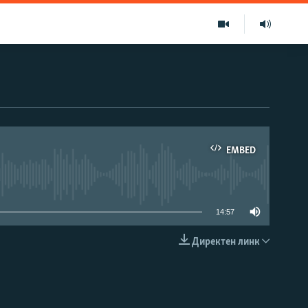
EMBED
able
14:57
Директен линк
EMBED