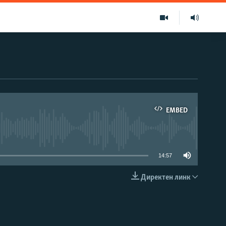
EMBED
able
14:57
Директен линк
EMBED