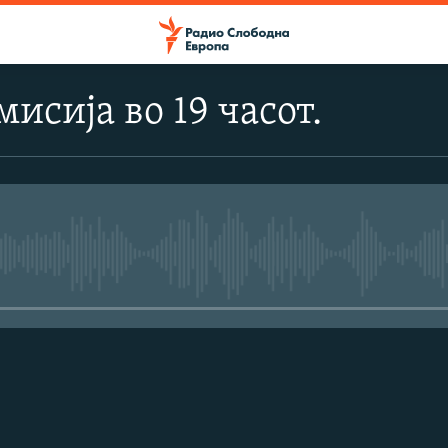
исија во 19 часот.
No media source currently avail