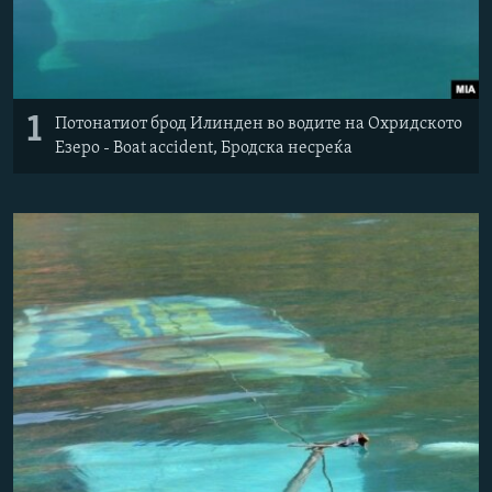
РСЕ веб страници
1
Потонатиот брод Илинден во водите на Охридското
Езеро - Boat accident, Бродска несреќа