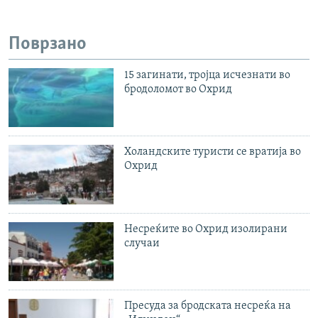
Поврзано
15 загинати, тројца исчезнати во
бродоломот во Охрид
Холандските туристи се вратија во
Охрид
Несреќите во Охрид изолирани
случаи
Пресуда за бродската несреќа на