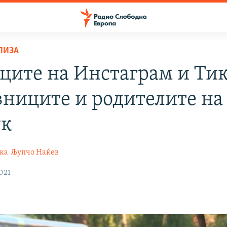
ЛИЗА
ците на Инстаграм и Тик
вниците и родителите на
ук
ка
Љупчо Наќев
021