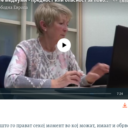
Социјалните медиуми - предност или опасност за повозрасните?
EMB
ободна Eвропа
No media source currently available
7:24
EMBED
што го прават секој момент во кој можат, имаат и обрв