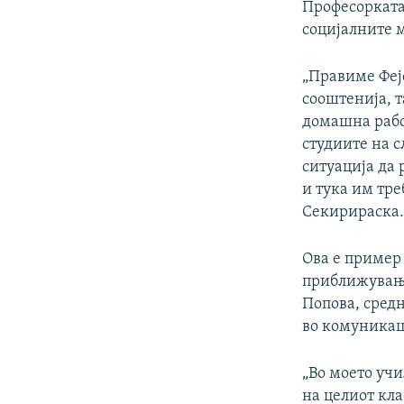
Професорката
социјалните 
„Правиме Фејс
сооштенија, т
домашна работ
студиите на с
ситуација да
и тука им тре
Секирираска
Ова е пример 
приближување
Попова, средн
во комуникац
„Во моето уч
на целиот кла