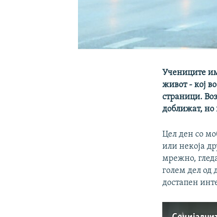
Учениците им
живот - кој в
страници. Воз
доближат, но
Цел ден со м
или некоја др
мрежно, гледа
голем дел од 
достапен инте