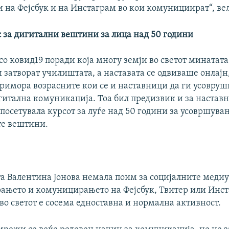
и на Фејсбук и на Инстаграм во кои комунициират“, ве
с за дигитални вештини за лица над 50 години
о ковид19 поради која многу земји во светот минатата
и затворат училиштата, а наставата се одвиваше онлајн
римора возрасните кои се и наставници да ги усовруш
гитална комуникација. Тоа бил предизвик и за настав
о посетувала курсот за луѓе над 50 години за усовршува
те вештини.
та Валентина Јонова немала поим за социјалните меди
њето и комуницирањето на Фејсбук, Твитер или Инст
во светот е сосема едноставна и нормална активност.