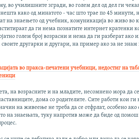
у, во училишните згради, во голем дел од дел ги чека
нешта како од минатото - час што трае по 45 минути,
ат на знаењето од учебник, комуникација во живо во к
нститираат да ги нема познатите интернет кратенки к
ојатно голем број возрасни и нема да ги разберат ако 
 своите другарки и другари, на пример ако за не знам
цијата во пракса-печатени учебници, недостиг на таб
ченици
вета, на возрасните и на младите, несомнено мора да се 
аставниците, дома со родителите. Сите работи кои ги 
ачин на живеење не треба да се отфрлат, особено ако 
о на знаењата, туку напротив може да биде од помош
процес.