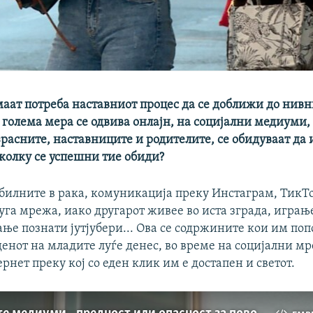
аат потреба наставниот процес да се доближи до нивн
о голема мера се одвива онлајн, на социјални медиуми,
расните, наставниците и родителите, се обидуваат да 
 колку се успешни тие обиди?
обилните в рака, комуникација преку Инстаграм, ТикТ
уга мрежа, иако другарот живее во иста зграда, игра
ње познати јутјубери... Ова се содржините кои им по
денот на младите луѓе денес, во време на социјални м
рнет преку кој со еден клик им е достапен и светот.