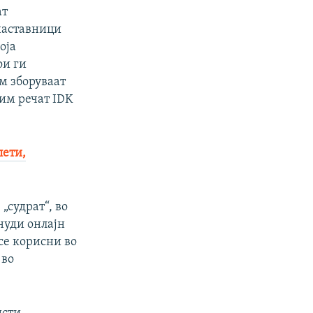
ат
 наставници
оја
ои ги
им зборуваат
px
width
 им речат IDK
лети,
„судрат“, во
нуди онлајн
се корисни во
 во