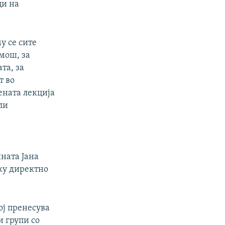
ци на
у се сите
мош, за
та, за
т во
ената лекција
ли
ната Јана
лку директно
ој пренесува
и групи со