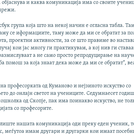
 објаснува и каква комуникација има со своите учени
мрежи.
бук група која што на некој начин е огласна табла. Там
аму се иформациите, таму може да ми се обратат за по
а, проектни активности, за се што правиме во настава
лучај кои јас многу ги практикувам, а кој нив ги ставаа
 размислуваат a не само просто репродуцирање на науч
ба помош за која знаат дека може да ми се обратат“, ве
.
на професорката од Куманово и нејзиното искуство со
то до онлајн светот на учениците. Седумнаесет годиш
ошколка од Скопје, пак има поинакво искуство, не то
ијата со професорите.
илиште нашата комуникација оди преку еден ученик, т
с, меѓутоа имам другари и другарки кои имаат посебн