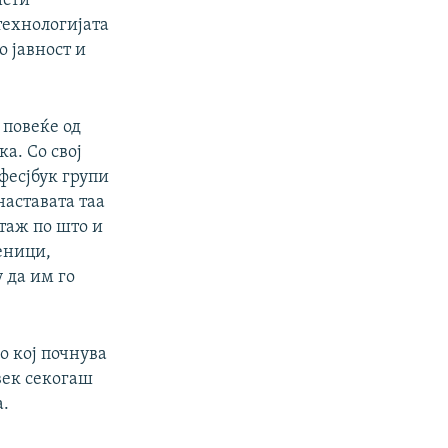
исти
технологијата
о јавност и
 повеќе од
а. Со свој
 фесјбук групи
наставата таа
стаж по што и
еници,
 да им го
о кој почнува
век секогаш
а.