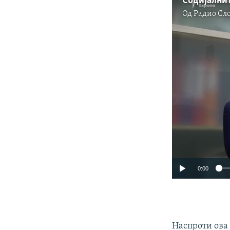
Од
Радио Сл
0:00
Наспроти ова 