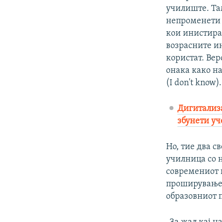
училиште. Там
непроменети 
кои инистира
возрасните и
користат. Вер
онака како на
(I don't know).
Дигитализа
збунети у
Но, тие два с
училница со н
современиот н
проширувањет
образовниот 