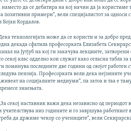
ас се уште се дебатира дали е добро или лошо да се кор
 наместо да се дебатира на кој начин да ја користиме 
за позитивни примери“, вели специјалистот за односи с
 Бојан Кордалов.
Дека технологијата може да се користи и за добро пред
една декада сфатила професорката Елизабета Секирарск
канал на Jутјуб на кој ги закачува лекциите, затворени
со секој клас одделно кои служат како огласна табла за 
ги поминува последните две години од својот работен 
следува пензија. Професорката вели дека нејзините уч
„живеат на социјалните медиуми“, па затоа и таа е таму
пренесе знаењата.
„За секој наставник важи дека независно од периодот в
и учителствува низ годините и го завршува работниот 
треба да држиме чекор со учениците“, вели Секирарск