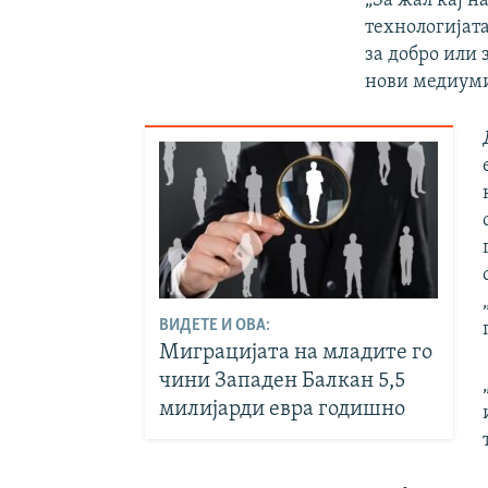
„За жал кај н
технологијата
за добро или 
нови медиуми
ВИДЕТЕ И ОВА:
Миграцијата на младите го
чини Западен Балкан 5,5
милијарди евра годишно