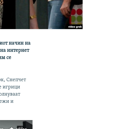
иот начин на
 на интернет
им се
ок, Снепчет
ње игрици
полнуваат
режи и