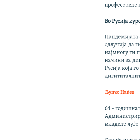
професорите 
Во Русија кур
Пандемијата с
одлучија да г
најмногу ги п
начини за ди
Русија која г
дигититални
Љупчо Наќев
64 - годишна
Администрира
младите луѓе 