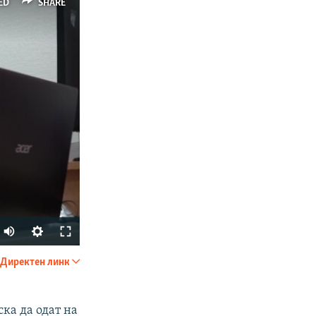
ED
SHARE
Директен линк
SHARE
ска да одат на