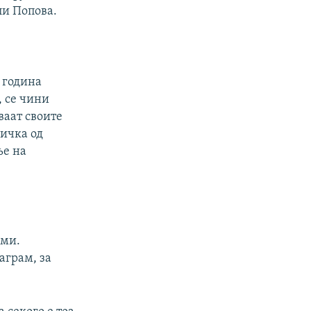
ли Попова.
 година
, се чини
ваат своите
ничка од
ње на
уми.
аграм, за