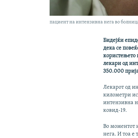
пациент на интензивна нега во болниц
Бидејќи епиде
дека се повеќ
користењето 
лекари од инт
350.000 прија
Лекарот од ин
километри ист
интензивна не
ковид-19.
Во моментот 
нега. И тоа е т