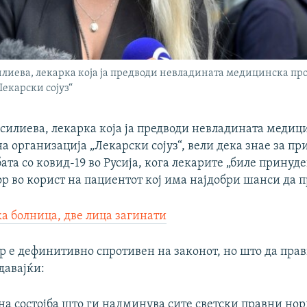
илиева, лекарка која ја предводи невладината медицинска п
Лекарски сојуз“
асилиева, лекарка која ја предводи невладината медиц
 организација „Лекарски сојуз“, вели дека знае за пр
ата со ковид-19 во Русија, кога лекарите „биле принуд
р во корист на пациентот кој има најдобри шанси да 
а болница, две лица загинати
р е дефинитивно спротивен на законот, но што да прав
одавајќи:
дна состојба што ги надминува сите светски правни но