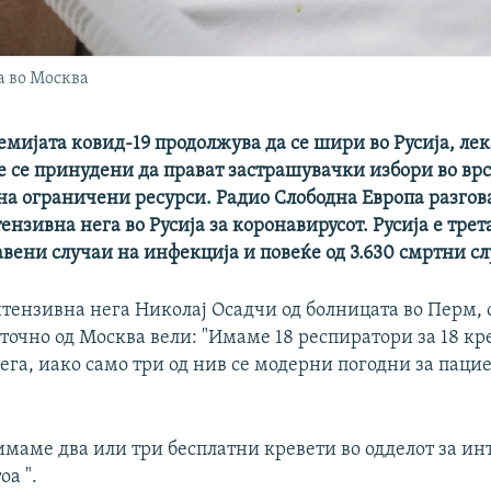
а во Москва
мијата ковид-19 продолжува да се шири во Русија, лек
е се принудени да прават застрашувачки избори во врс
на ограничени ресурси. Радио Слободна Европа разгов
ензивна нега во Русија за коронавирусот. Русија е трет
вени случаи на инфекција и повеќе од 3.630 смртни сл
тензивна нега Николај Осадчи од болницата во Перм, 
очно од Москва вели: "Имаме 18 респиратори за 18 кр
га, иако само три од нив се модерни погодни за паци
имаме два или три бесплатни кревети во одделот за и
оа ".