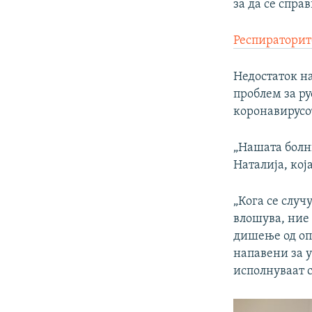
за да се спра
Респираторит
Недостаток н
проблем за ру
коронавирусо
„Нашата болни
Наталија, кој
„Кога се случ
влошува, ние
дишење од оп
напавени за у
исполнуваат с