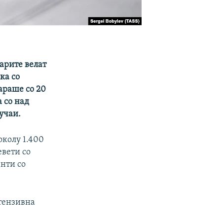
арите велат
ка со
араше со 20
а со над
учаи.
околу 1.400
евети со
енти со
нтензивна