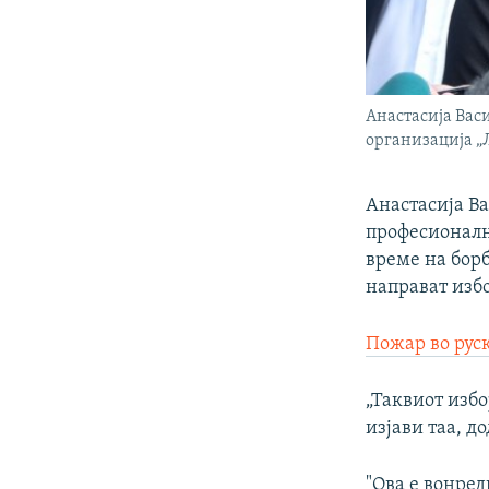
Анастасија Вас
организација „
Анастасија В
професионална
време на борб
направат избо
Пожар во руск
„Таквиот избо
изјави таа, д
"Ова е вонре