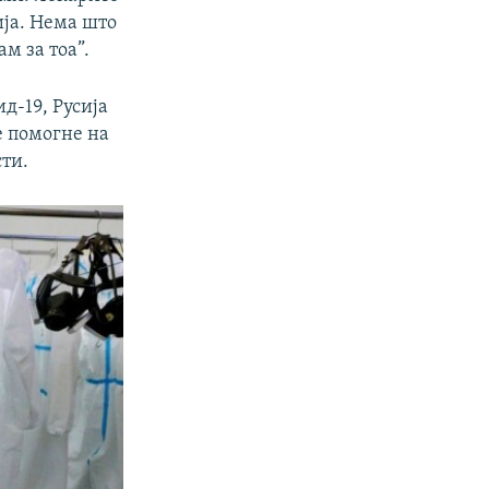
ија. Нема што
м за тоа”.
ид-19, Русија
е помогне на
сти.