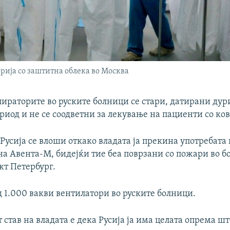
орија со заштитна облека во Москва
ираторите во руските болници се стари, датирани дури
риод и не се соодветни за лекување на пациенти со ков
 Русија се влоши откако владата ја прекина употребата
на Авента-М, бидејќи тие беа поврзани со пожари во б
кт Петербург.
 1.000 вакви вентилатори во руските болници.
став на владата е дека Русија ја има целата опрема шт