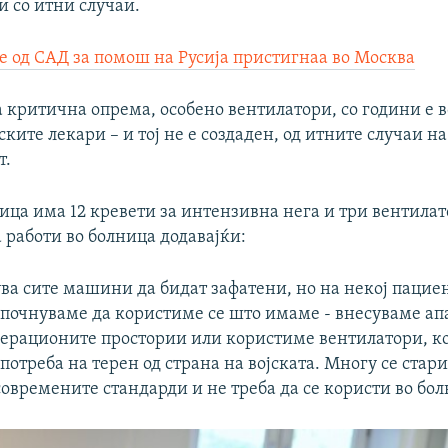
ви со итни случаи.
е од САД за помош на Русија пристигнаа во Москва
а критична опрема, особено вентилатори, со години е 
ските лекари – и тој не е создаден, од итните случаи на
т.
ца има 12 кревети за интензивна нега и три вентилат
а работи во болница додавајќи:
ува сите машини да бидат зафатени, но на некој пацие
 почнуваме да користиме се што имаме - внесуваме ап
ерационите простории или користиме вентилатори, ко
потреба на терен од страна на војската. Многу се стари
овремените стандарди и не треба да се користи во бол