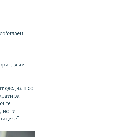
вообичаен
ори“, вели
нт одеднаш се
арати за
и се
, не ги
ниците”.