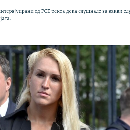
нтервјуирани од РСЕ рекоа дека слушнале за вакви сл
јата.