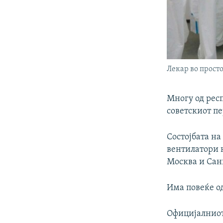
Лекар во прост
Многу од респ
советскиот пе
Состојбата на
вентилатори 
Москва и Сан
Има повеќе од
Официјалниот 