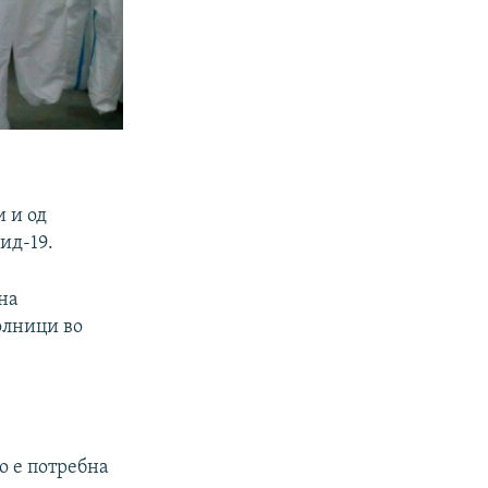
 и од
ид-19.
 на
олници во
о е потребна