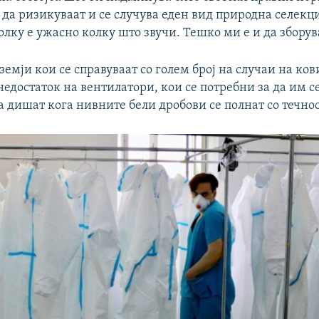
да ризикуваат и се случува еден вид природна селекц
толку е ужасно колку што звучи. Тешко ми е и да зборува
земји кои се справуваат со голем број на случаи на ков
 недостаток на вентилатори, кои се потребни за да им с
 дишат кога нивните бели дробови се полнат со течно