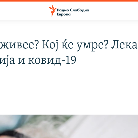
 живее? Кој ќе умре? Лек
ија и ковид-19