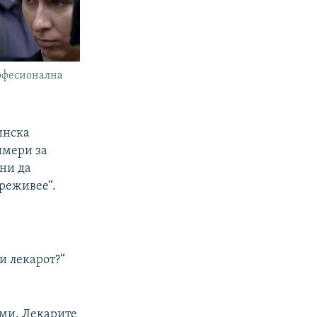
рофесионална
инска
имери за
ени да
преживее“.
и лекарот?“
рми. Лекарите