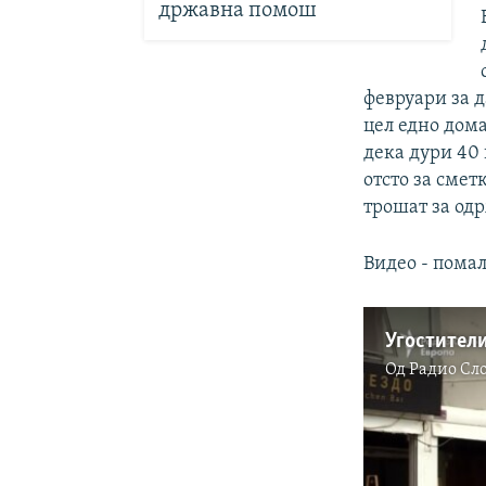
државна помош
февруари за д
цел едно дом
дека дури 40
отсто за смет
трошат за одр
Видео - помал
Од
Радио Сл