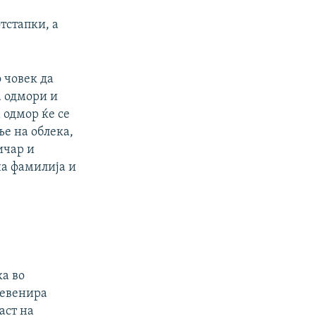
тстапки, а
 човек да
а одмори и
 одмор ќе се
ње на облека,
ичар и
на фамилија и
ка во
ревенира
аст на