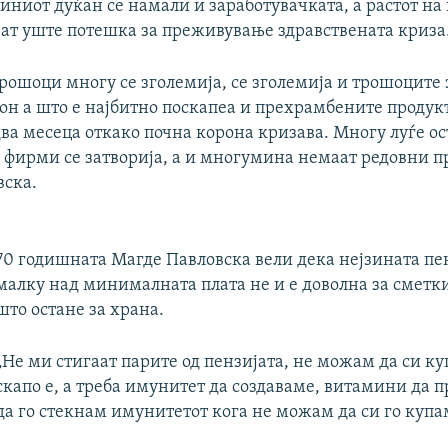
зиниот дуќан се намали и заработувачката, а растот на
ват уште потешка за преживување здравствената криза
ошоци многу се зголемија, се зголемија и трошоците з
фон а што е најбитно поскапеа и прехрамбените продук
ва месеца откако почна корона кризава. Многу луѓе ос
у фирми се затворија, а и многумина немаат редовни 
вска.
70 годишната Магде Павловска вели дека нејзината пен
малку над минималната плата не и е доволна за сметки
што остане за храна.
„Не ми стигаат парите од пензијата, не можам да си ку
скапо е, а треба имунитет да создаваме, витамини да 
да го стекнам имунитетот кога не можам да си го купам 