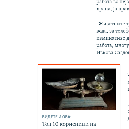
работа во неј
храна, ја пра
„Животните тр
вода, за теле
изминативе д
работа, мног
Ивкова Саздо
ВИДЕТЕ И ОВА:
Топ 10 корисници на