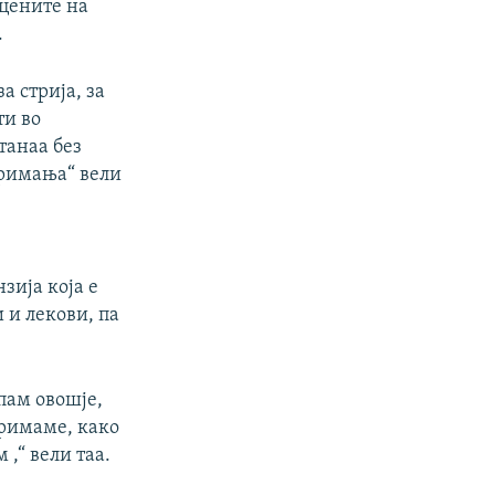
 цените на
.
а стрија, за
ти во
танаа без
примања“ вели
зија која е
 и лекови, па
пам овошје,
примаме, како
,“ вели таа.