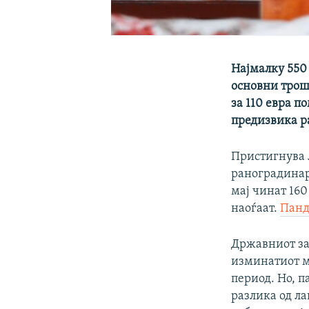
Најмалку 550
основни трошо
за 110 евра 
предизвика ра
Пристигнува л
раноградинарс
мај чинат 160
наоѓаат.
Панд
Државниот зав
изминатиот ме
период. Но, п
разлика од ла