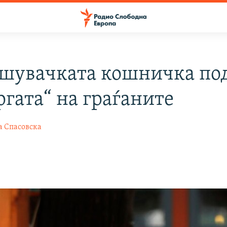
шувачката кошничка по
ргата“ на граѓаните
а Спасовска