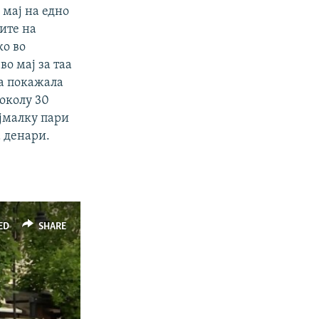
 мај на едно
ите на
о во
во мај за таа
за покажала
околу 30
ајмалку пари
а денари.
ED
SHARE