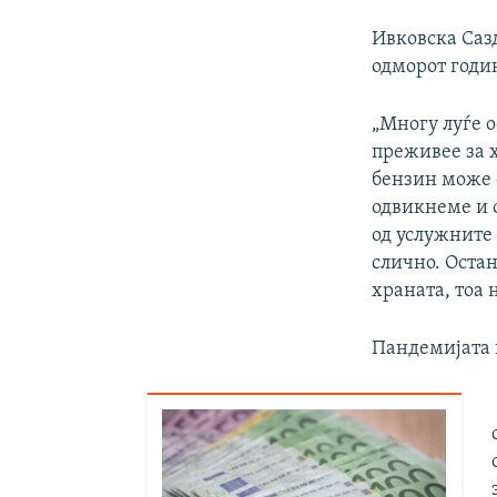
Ивковска Сазд
одморот годин
„Многу луѓе о
преживее за х
бензин може с
одвикнеме и о
од услужните
слично. Оста
храната, тоа н
Пандемијата 