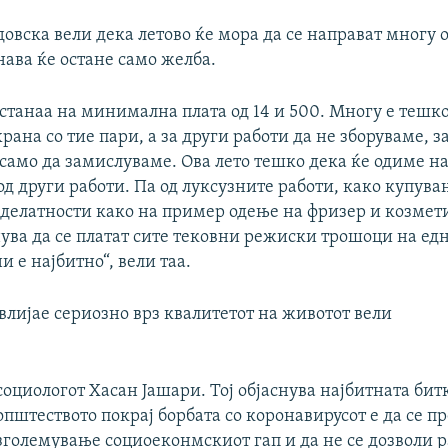
овска вели дека летово ќе мора да се направат многу о
ава ќе остане само желба.
станаа на минимална плата од 14 и 500. Многу е тешко
рана со тие пари, а за други работи да не зборуваме, з
амо да замислуваме. Ова лето тешко дека ќе одиме на
д други работи. Па од луксузните работи, како купува
 делатности како на пример одење на фризер и козмет
нува да се платат сите тековни режиски трошоци на ед
и е најбитно“, вели таа.
влијае сериозно врз квалитетот на животот вели
социологот Хасан Јашари. Тој објаснува најбитната бит
општеството покрај борбата со коронавирусот е да се п
зголемување социоеконмскиот гап и да не се дозволи р