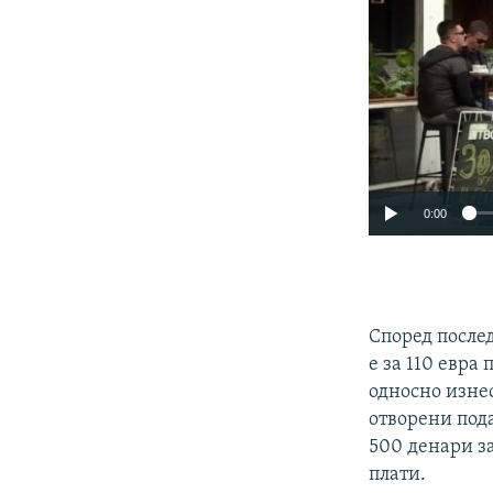
0:00
Според после
е за 110 евр
односно изнес
отворени под
500 денари з
плати.