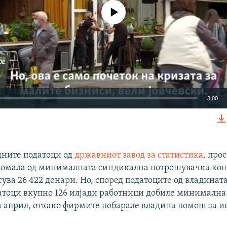
No media source currently available
3:00
EMBED
дните податоци од
државниот завод за статистика,
прос
а помала од минималната синдикална потрошувачка ко
ува 26 422 денари. Но, според податоците од владината
Auto
270p
360p
480p
атоци вкупно 126 илјади работници добиле минимална 
а април, откако фирмите побарале владина помош за и
1080p