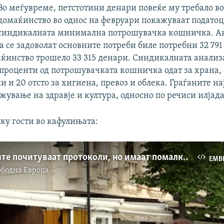
Во меѓувреме, петстотини денари повеќе му требало во
домаќинство во однос на февруари покажуваат податоц
синдикалната минимална потрошувачка кошничка. Ак
а се задоволат основните потреби биле потребни 32 791 
аќинство трошело 33 315 денари. Синдикалната анали
 проценти од потрошувачката кошничка одат за храна, 
ки и 20 отсто за хигиена, превоз и облека. Граѓаните н
жување на здравје и култура, односно по речиси илјад
ку гости во кафулињата:
Угостителите почитуваат протоколи, но имаат помалку гости
EMB
ободна Eвропа