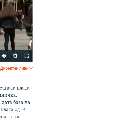
Auto
270p
Директен линк
SHARE
360p
480p
ечната плата
шничка,
1080p
 дата база на
плата од 14
сплата на
px
width