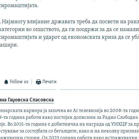
сиромаштијата.
„ Најмногу влијание државата треба да посвети на ран
категории во опшството, да ги поодржи за да се намали
сиромаштијата и ударот од економската криза да се уб
Јашари.
Follow us
Печати
ана Гаџовска Спасовска
нарската кариера ја започна во А1 телевизија во 2008-та годи
-та година работи како постојан дописник за Радио Слободна
је. Во 2015-та година е добитничка на награда од УНХЦР за 
стување за состојбата со бегалците, како и на неколку признан
ражувачки стории. Од 2023 година работи како истражувачки