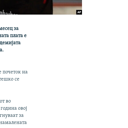
месец за
ата плата е
ндемијата
а.
е почеток на
тешко се
от во
 година овој
гнуваат за
 намалената