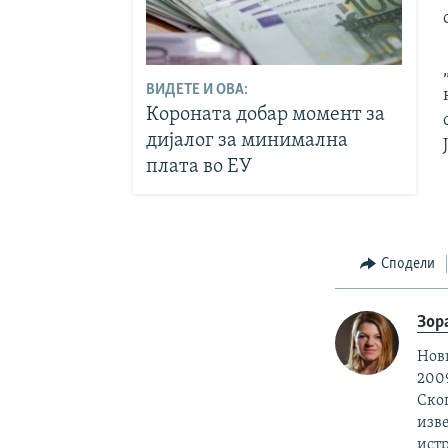
ВИДЕТЕ И ОВА:
Короната добар момент за
дијалог за минимална
плата во ЕУ
Сподели
Зор
Нови
2009
Скоп
изве
ист