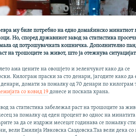
 евра му биле потребно на едно домаќинско минатиот 
ци. Но, според државниот завод за статистика просечн
помала од потрошувачката кошничка. Дополнително па
ст на трошоците за живот, што ја отежнува ситуацијат
ето ама цените на овошјето и зеленчукот како да се
ки. Килограм праски за сто денари, јагодите како да 
 денари, домати за помалку од 70 денари по килограм 
емијата со ковид 19
донесе и поскапа храна.
од за статистика забележал раст на трошоците за жив
сец за помалку од еден процент во однос на минатата
арите за да се издржи месецот годинава се помалку сти
ни, вели Емилија Ивковска Саздовска.Таа вели дека со