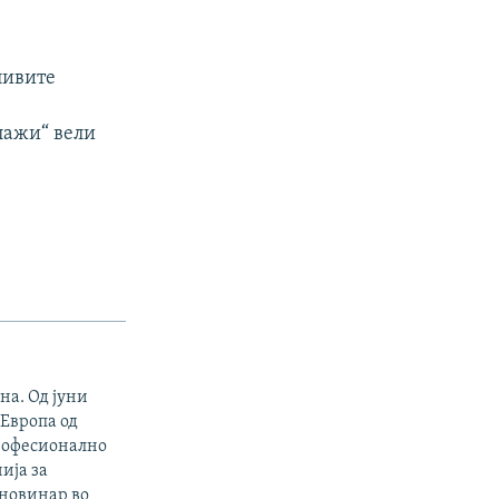
ливите
лажи“ вели
на. Од јуни
 Европа од
професионално
ија за
 новинар во