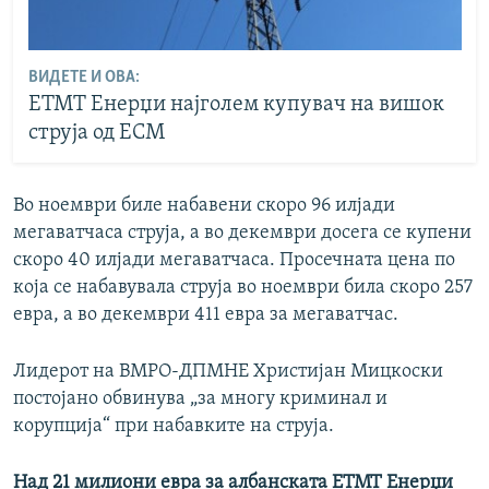
ВИДЕТЕ И ОВА:
ЕТМТ Енерџи најголем купувач на вишок
струја од ЕСМ
Во ноември биле набавени скоро 96 илјади
мегаватчаса струја, а во декември досега се купени
скоро 40 илјади мегаватчаса. Просечната цена по
која се набавувала струја во ноември била скоро 257
евра, а во декември 411 евра за мегаватчас.
Лидерот на ВМРО-ДПМНЕ Христијан Мицкоски
постојано обвинува „за многу криминал и
корупција“ при набавките на струја.
Над 21 милиони евра за албанската ЕТМТ Енерџи