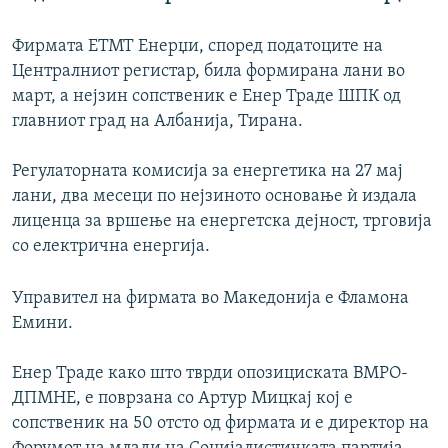
Фирмата ЕТМТ Енерџи, според податоците на
Централниот регистар, била формирана лани во
март, а нејзин сопственик е Енер Траде ШПК од
главниот град на Албанија, Тирана.
Регулаторната комисија за енергетика на 27 мај
лани, два месеци по нејзиното основање ѝ издала
лиценца за вршење на енергетска дејност, трговија
со електрична енергија.
Управител на фирмата во Македонија е Фламона
Емини.
Енер Траде како што тврди опозициската ВМРО-
ДПМНЕ, е поврзана со Артур Мицкај кој е
сопственик на 50 отсто од фирмата и е директор на