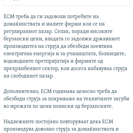
ЕСМ треба да ги задоволи потребите на
домаќинствата и малите фирми кои се на
регулираниот пазар. Сепак, поради високите
берзански цени, владата го задолжи државниот
производител на струја да обезбеди поевтина
електрична енергија и за училиштата, болниците,
водоводните претпријатија и фирмите од
прехранбениот сектор, кои досега набавуваа струја
на слободниот пазар.
Дополнително, ЕСМ годинава целосно треба да
обезбеди струја за покривање на техничките загуби
во мрежата по цени пониски од берзанските.
Надлежните постојано повторуваат дека ЕСМ
произведува доволно струја за домаќинствата и