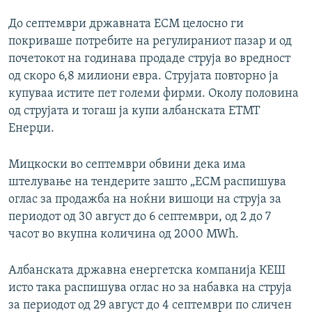
До септември државната ЕСМ целосно ги
покриваше потребите на регулираниот пазар и од
почетокот на годинава продаде струја во вредност
од скоро 6,8 милиони евра. Струјата повторно ја
купуваа истите пет големи фирми. Околу половина
од струјата и тогаш ја купи албанската ЕТМТ
Енерџи.
Мицкоски во септември обвини дека има
штелување на тендерите зашто „ЕСМ распишува
оглас за продажба на ноќни вишоци на струја за
периодот од 30 август до 6 септември, од 2 до 7
часот во вкупна количина од 2000 MWh.
Албанската државна енергетска компанија КЕШ
исто така распишува оглас но за набавка на струја
за периодот од 29 август до 4 септември по сличен