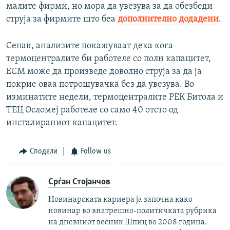
малите фирми, но мора да увезува за да обезбеди
струја за фирмите што беа
дополнително додадени
.
Сепак, анализите покажуваат дека кога
термоцентралите би работеле со полн капацитет,
ЕСМ може да произведе доволно струја за да ја
покрие оваа потрошувачка без да увезува. Во
изминатите недели, термоцентралите РЕК Битола и
ТЕЦ Осломеј работеле со само 40 отсто од
инсталираниот капацитет.
Сподели
Follow us
Срѓан Стојанчов
Новинарската кариера ја започна како
новинар во внатрешно-политичката рубрика
на дневниот весник Шпиц во 2008 година.