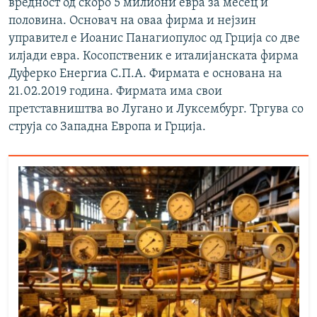
вредност од скоро 5 милиони евра за месец и
половина. Основач на оваа фирма и нејзин
управител е Иоанис Панагиопулос од Грција со две
илјади евра. Косопственик е италијанската фирма
Дуферко Енергиа С.П.А. Фирмата е основана на
21.02.2019 година. Фирмата има свои
претставништва во Лугано и Луксембург. Тргува со
струја со Западна Европа и Грција.