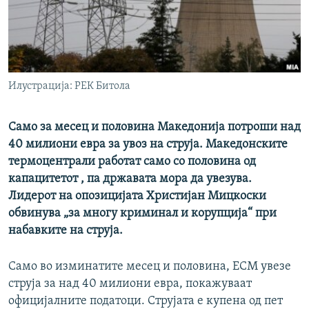
РСЕ веб страници
Илустрација: РЕК Битола
Само за месец и половина Македонија потроши над
40 милиони евра за увоз на струја. Македонските
термоцентрали работат само со половина од
капацитетот , па државата мора да увезува.
Лидерот на опозицијата Христијан Мицкоски
обвинува „за многу криминал и корупција“ при
набавките на струја.
Само во изминатите месец и половина, ЕСМ увезе
струја за над 40 милиони евра, покажуваат
официјалните податоци. Струјата е купена од пет