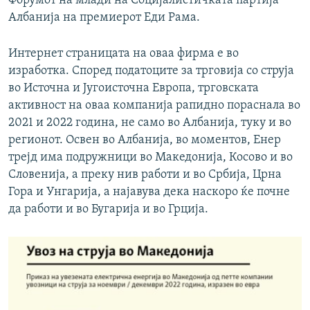
Форумот на млади на Социјалистичката партија
Албанија на премиерот Еди Рама.
Интернет страницата на оваа фирма е во
изработка. Според податоците за трговија со струја
во Источна и Југоисточна Европа, трговската
активност на оваа компанија рапидно пораснала во
2021 и 2022 година, не само во Албанија, туку и во
регионот. Освен во Албанија, во моментов, Енер
трејд има подружници во Македонија, Косово и во
Словенија, а преку нив работи и во Србија, Црна
Гора и Унгарија, а најавува дека наскоро ќе почне
да работи и во Бугарија и во Грција.