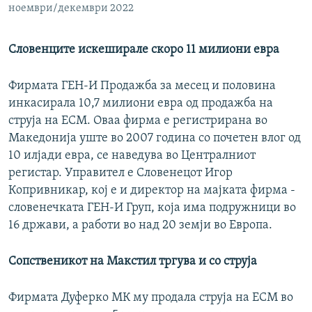
ноември/декември 2022
Словенците искеширале скоро 11 милиони евра
Фирмата ГЕН-И Продажба за месец и половина
инкасирала 10,7 милиони евра од продажба на
струја на ЕСМ. Оваа фирма е регистрирана во
Македонија уште во 2007 година со почетен влог од
10 илјади евра, се наведува во Централниот
регистар. Управител е Словенецот Игор
Копривникар, кој е и директор на мајката фирма -
словенечката ГЕН-И Груп, која има подружници во
16 држави, а работи во над 20 земји во Европа.
Сопственикот на Макстил тргува и со струја
Фирмата Дуферко МК му продала струја на ЕСМ во