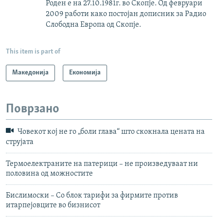
Роден е на 27.10.1981г. во Скопје. Од февруари
2009 работи како постојан дописник за Радио
Слободна Европа од Скопје.
This item is part of
Македонија
Економија
Поврзано
Човекот кој не го „боли глава“ што скокнала цената на
струјата
Термоелектраните на патерици – не произведуваат ни
половина од можностите
Бислимоски – Со блок тарифи за фирмите против
итарпејовците во бизнисот