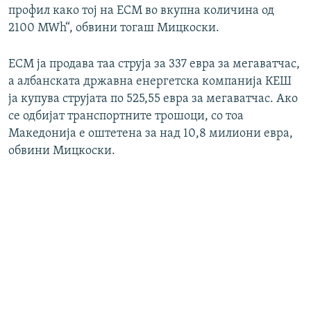
профил како тој на ЕСМ во вкупна количина од
2100 MWh“, обвини тогаш Мицкоски.
ЕСМ ја продава таа струја за 337 евра за мегаватчас,
а албанската државна енергетска компанија КЕШ
ја купува струјата по 525,55 евра за мегаватчас. Ако
се одбијат транспортните трошоци, со тоа
Македонија е оштетена за над 10,8 милиони евра,
обвини Мицкоски.