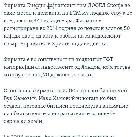
Фирмата Енерџи фајнансинг тим ДООЕЛ Скопје во
овие месец и половина на ЕСМ му продале струја во
вредност од 441 илјади евра. Фирмата е
регистрирана во 2014 година со почетен влог од 50
илјади евра, од кога и работи на македонскиот
пазар. Управител е Христина Давидовска.
Фирмата е во сопственост на холдингот ЕФТ
интернејшнал инвестментс од Лондон, која тргува
со струја во над 20 држави во светот.
Основач на фирмата во 2000 е српски бизнисмен
Вук Хамовиќ. Иако Хамовиќ никогаш не бил
осуден, неговите бизниси привлекуваа внимание
на обвинителите и истражителите во повеќе
европски земји.