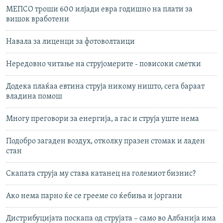
МЕПСО троши 600 илјади евра годишно на плати за
вишок вработени
Навала за лиценци за фотоволтаици
Нередовно читање на струјомерите - повисоки сметки
Додека плаќаа евтина струја никому ништо, сега бараат
владина помош
Многу преговори за енергија, а гас и струја уште нема
Подобро загаден воздух, отколку празен стомак и ладен
стан
Скапата струја му става катанец на големиот бизнис?
Ако нема парно ќе се грееме со ќебиња и јоргани
Дистрибуцијата поскапа од струјата – само во Албанија има