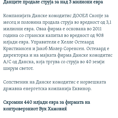
Данците продале струја за над 3 милиони евра
Компанијата Данске комодитис ДООЕЛ Скопје за
месец и половина продала струја во вредност од 3,1
милиони евра. Оваа фирма е основана во 2011
година со странски капитал во вредност од 908
илјади евра. Управители е Хелле Остеаард
Кристиансен и Јакоб Молер Соренсен. Остеаард е
директорка и на мајката фирма Данске комодитис
А/С од Данска, која тргува со струја во 40 земји
ширум светот.
Сопственик на Данске комодитис е норвешката
државна енергетска компанија Еквинор.
Скромни 440 илјади евра за фирмата на
контроверзниот Вук Хамовиќ