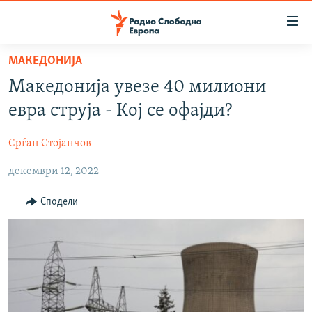
Достапни
линкови
Оди
МАКЕДОНИЈА
на
МАКЕДОНИЈА
Македонија увезе 40 милиони
содржината
СВЕТ
Оди
евра струја - Кој се офајди?
ВИЗУЕЛНО
на
главната
Срѓан Стојанчов
ВЕСТИ
навигација
декември 12, 2022
ШТО ТРЕБА ДА ЗНАЕТЕ
Премини
на
ПРИЈАВИ СЕ ЗА ЊУЗЛЕТЕР
Сподели
пребарување
ПОДКАСТ ЗОШТО?
СЛЕДЕТЕ НЕ