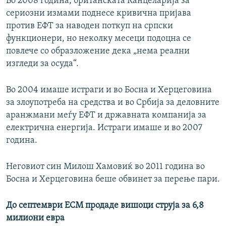
Во 2008 година, британската Канцеларија за
сериозни измами поднесе кривична пријава
против ЕФТ за наводен поткуп на српски
функционери, но неколку месеци подоцна се
повлече со образложение дека „нема реални
изгледи за осуда“.
Во 2004 имаше истраги и во Босна и Херцеговина
за злоупотреба на средства и во Србија за деловните
аранжмани меѓу ЕФТ и државната компанија за
електрична енергија. Истраги имаше и во 2007
година.
Неговиот син Милош Хамовиќ во 2011 година во
Босна и Херцеговина беше обвинет за перење пари.
До септември ЕСМ продаде вишоци струја за 6,8
милиони евра