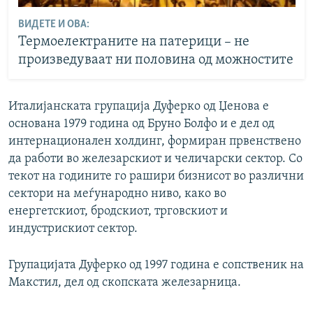
ВИДЕТЕ И ОВА:
Термоелектраните на патерици – не
произведуваат ни половина од можностите
Италијанската групација Дуферко од Џенова е
основана 1979 година од Бруно Болфо и е дел од
интернационален холдинг, формиран првенствено
да работи во железарскиот и челичарски сектор. Со
текот на годините го рашири бизнисот во различни
сектори на меѓународно ниво, како во
енергетскиот, бродскиот, трговскиот и
индустрискиот сектор.
Групацијата Дуферко од 1997 година е сопственик на
Макстил, дел од скопската железарница.