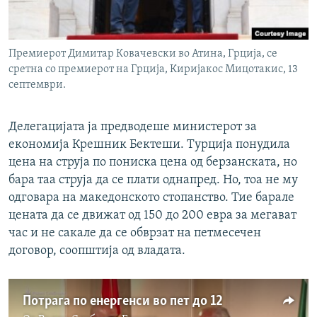
Премиерот Димитар Ковачевски во Атина, Грција, се
сретна со премиерот на Грција, Киријакос Мицотакис, 13
септември.
Делегацијата ја предводеше министерот за
економија Крешник Бектеши. Турција понудила
цена на струја по пониска цена од берзанската, но
бара таа струја да се плати однапред. Но, тоа не му
одговара на македонското стопанство. Тие барале
цената да се движат од 150 до 200 евра за мегават
час и не сакале да се обврзат на петмесечен
договор, соопштија од владата.
Потрага по енергенси во пет до 12