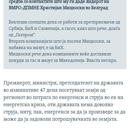
средба со контактите што му ги даде лидерот на
ВМРО-ДПМНЕ Христијан Мицкоски во Белград
Бектеши соопшти дека се работи за претприемачи од
Србија, БиХ и Словенија, а гасот, како што рече, доаѓа
од „Газпром“.
Втората компанијата што ја посочи Мицкоски, за
набавка на мазут, е од БиХ.
Мицкоски рече дека компаниите веќе доставиле
понуди за гас и мазут за Македонија. Власта негира.
Премиерот, министри, претседателот на државата
во изминативе 47 дена посетуваат земји од
регионот во потрага по енергенси и струја во ек на
енергетска криза, оти државата нема доволно
струја, ниту, пак, енергенси за да ја произведе за да
може да ја задоволи потрошувачката во земјата.