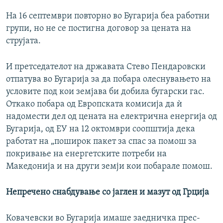
На 16 септември повторно во Бугарија беа работни
групи, но не се постигна договор за цената на
струјата.
И претседателот на државата Стево Пендаровски
отпатува во Бугарија за да побара олеснувањето на
условите под кои земјава би добила бугарски гас.
Откако побара од Европската комисија да ѝ
надомести дел од цената на електрична енергија од
Бугарија, од ЕУ на 12 октомври соопштија дека
работат на „поширок пакет за спас за помош за
покривање на енергетските потреби на
Македонија и на други земји кои побарале помош.
Непречено снабдување со јаглен и мазут од Грција
Ковачевски во Бугарија имаше заедничка прес-