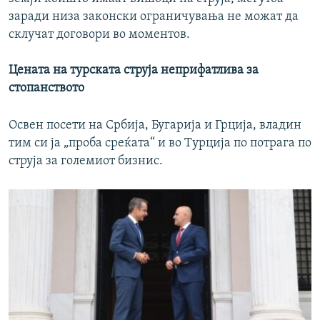
заради низа законски ограничувања не можат да
склучат договори во моментов.
Цената на турската струја неприфатлива за
стопанството
Освен посети на Србија, Бугарија и Грција, владин
тим си ја „проба среќата“ и во Турција по потрага по
струја за големиот бизнис.