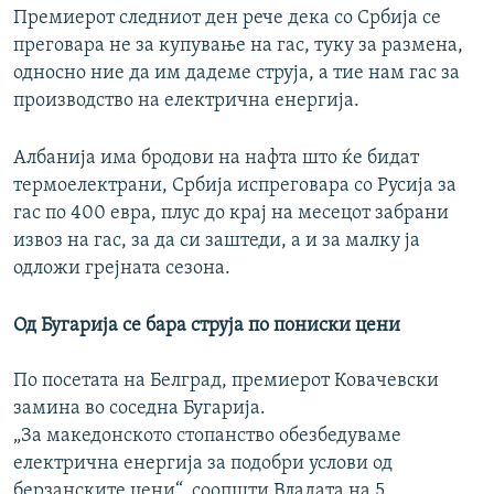
Премиерот следниот ден рече дека со Србија се
преговара не за купување на гас, туку за размена,
односно ние да им дадеме струја, а тие нам гас за
производство на електрична енергија.
Албанија има бродови на нафта што ќе бидат
термоелектрани, Србија испреговара со Русија за
гас по 400 евра, плус до крај на месецот забрани
извоз на гас, за да си заштеди, а и за малку ја
одложи грејната сезона.
Од Бугарија се бара струја по пониски цени
По посетата на Белград, премиерот Ковачевски
замина во соседна Бугарија.
„За македонското стопанство обезбедуваме
електрична енергија за подобри услови од
берзанските цени“, соопшти Владата на 5