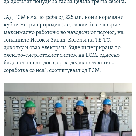
да достават понуди за гас за целата грејна сезона.
„АД ЕСМ има потреба од 225 милиони нормални
кубни метри природен гас, со кои ќе се покрие
максимално работење во наведениот период, на
топланите Исток и Запад, Когел и на ТЕ-ТО,
доколку и оваа електрана биде интегрирана во
електро-енергетскиот систем на ЕСМ, односно
биде потпишан договор за деловно-техничка
соработка со неа“, соопштуваат од ЕСМ.