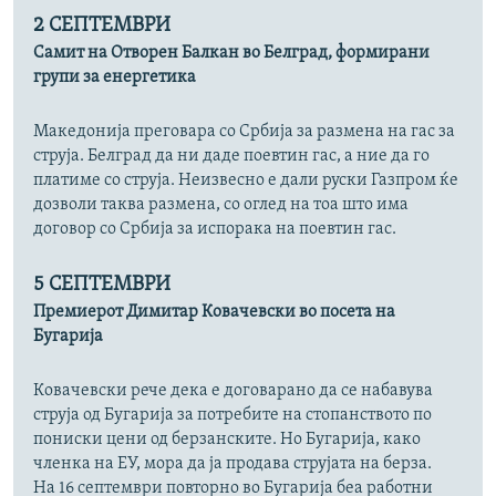
2 СЕПТЕМВРИ
Самит на Отворен Балкан во Белград, формирани
групи за енергетика
Македонија преговара со Србија за размена на гас за
струја. Белград да ни даде поевтин гас, а ние да го
платиме со струја. Неизвесно е дали руски Газпром ќе
дозволи таква размена, со оглед на тоа што има
договор со Србија за испорака на поевтин гас.
5 СЕПТЕМВРИ
Премиерот Димитар Ковачевски во посета на
Бугарија
Ковачевски рече дека е договарано да се набавува
струја од Бугарија за потребите на стопанството по
пониски цени од берзанските. Но Бугарија, како
членка на ЕУ, мора да ја продава струјата на берза.
На 16 септември повторно во Бугарија беа работни