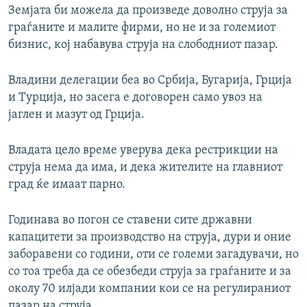
Земјата би можела да произведе доволно струја за
граѓаните и малите фирми, но не и за големиот
бизнис, кој набавува струја на слободниот пазар.
Владини делегации беа во Србија, Бугарија, Грција
и Турција, но засега е договорен само увоз на
јаглен и мазут од Грција.
Владата цело време уверува дека рестрикции на
струја нема да има, и дека жителите на главниот
град ќе имаат парно.
Годинава во погон се ставени сите државни
капацитети за производство на струја, дури и оние
заборавени со години, оти се големи загадувачи, но
со тоа треба да се обезбеди струја за граѓаните и за
околу 70 илјади компании кои се на регулираниот
пазар на струја.