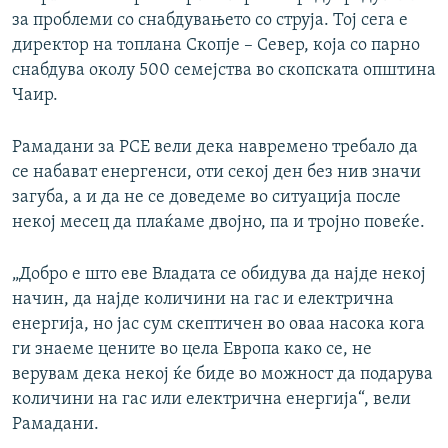
за проблеми со снабдувањето со струја. Тој сега е
директор на топлана Скопје – Север, која со парно
снабдува околу 500 семејства во скопската општина
Чаир.
Рамадани за РСЕ вели дека навремено требало да
се набават енергенси, оти секој ден без нив значи
загуба, а и да не се доведеме во ситуација после
некој месец да плаќаме двојно, па и тројно повеќе.
„Добро е што еве Владата се обидува да најде некој
начин, да најде количини на гас и електрична
енергија, но јас сум скептичен во оваа насока кога
ги знаеме цените во цела Европа како се, не
верувам дека некој ќе биде во можност да подарува
количини на гас или електрична енергија“, вели
Рамадани.