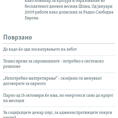
како новинар за култура и образование во
бесплатниот дневен весник Шпиц. Од јануари
2009 работи како дописник за Радио Слободна
Европа.
Поврзано
До каде ќе оди поскапувањето на лебот
Тешко време за сиромашните - потребно е системско
решение
„Непотребно малтретирање“ - скопјани ги менуваат
договорите за парното
Парно од 15 октомври ќе има, но енергенси само до крајот
на месецов
За социјалците денар плус, за административците покуси
плати?