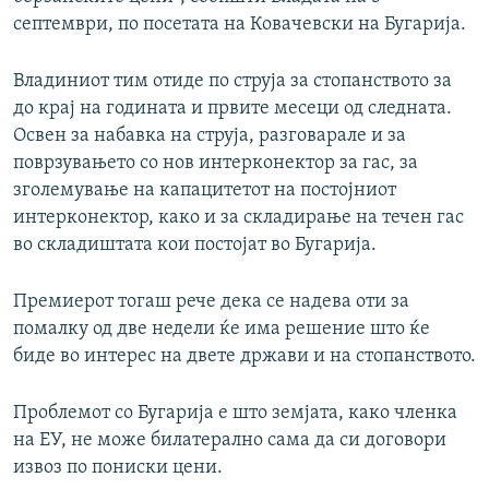
септември, по посетата на Ковачевски на Бугарија.
Владиниот тим отиде по струја за стопанството за
до крај на годината и првите месеци од следната.
Освен за набавка на струја, разговарале и за
поврзувањето со нов интерконектор за гас, за
зголемување на капацитетот на постојниот
интерконектор, како и за складирање на течен гас
во складиштата кои постојат во Бугарија.
Премиерот тогаш рече дека се надева оти за
помалку од две недели ќе има решение што ќе
биде во интерес на двете држави и на стопанството.
Проблемот со Бугарија е што земјата, како членка
на ЕУ, не може билатерално сама да си договори
извоз по пониски цени.