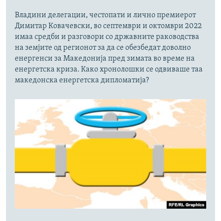
Владини делегации, честопати и лично премиерот
Димитар Ковачевски, во септември и октомври 2022
имаа средби и разговори со државните раководства
на земјите од регионот за да се обезбедат доволно
енергенси за Македонија пред зимата во време на
енергетска криза. Како хронолошки се одвиваше таа
македонска енергетска дипломатија?