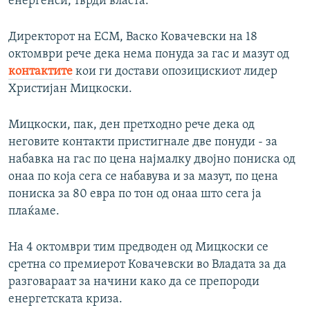
енергенси, тврди власта.
Директорот на ЕСМ, Васко Ковачевски на 18
октомври рече дека нема понуда за гас и мазут од
контактите
кои ги достави опозицискиот лидер
Христијан Мицкоски.
Мицкоски, пак, ден претходно рече дека од
неговите контакти пристигнале две понуди - за
набавка на гас по цена најмалку двојно пониска од
онаа по која сега се набавува и за мазут, по цена
пониска за 80 евра по тон од онаа што сега ја
плаќаме.
На 4 октомври тим предводен од Мицкоски се
сретна со премиерот Ковачевски во Владата за да
разговараат за начини како да се препороди
енергетската криза.