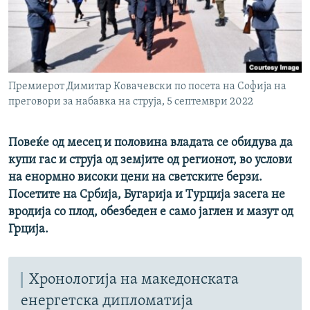
РСЕ веб страници
Премиерот Димитар Ковачевски по посета на Софија на
преговори за набавка на струја, 5 септември 2022
Повеќе од месец и половина владата се обидува да
купи гас и струја од земјите од регионот, во услови
на енормно високи цени на светските берзи.
Посетите на Србија, Бугарија и Турција засега не
вродија со плод, обезбеден е само јаглен и мазут од
Грција.
Хронологија на македонската
енергетска дипломатија