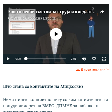
Зошто некои сметки за струја изгледаат нелогично?
Од
Радио Слободна Eвропа
No media source currently available
Auto
0:00
2:01
240p
Директен линк
360p
Auto
240p
360p
480p
480p
Што стана со контактите на Мицкоски?
720p
720p
1080p
Нема ништо конкретно ниту со компаниите што ги
1080p
понуди лидерот на ВМРО-ДПМНЕ за набавка на