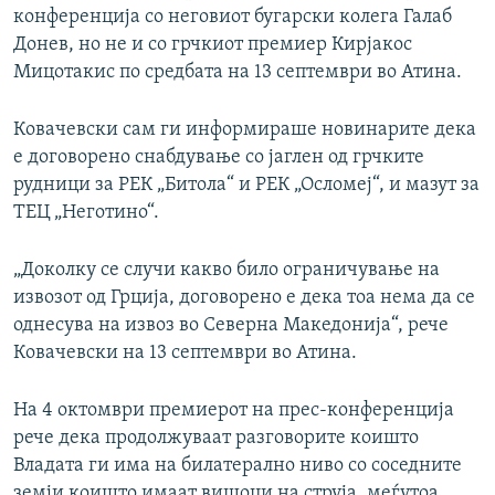
конференција со неговиот бугарски колега Галаб
Донев, но не и со грчкиот премиер Кирјакос
Мицотакис по средбата на 13 септември во Атина.
Ковачевски сам ги информираше новинарите дека
е договорено снабдување со јаглен од грчките
рудници за РЕК „Битола“ и РЕК „Осломеј“, и мазут за
ТЕЦ „Неготино“.
„Доколку се случи какво било ограничување на
извозот од Грција, договорено е дека тоа нема да се
однесува на извоз во Северна Македонија“, рече
Ковачевски на 13 септември во Атина.
На 4 октомври премиерот на прес-конференција
рече дека продолжуваат разговорите коишто
Владата ги има на билатерално ниво со соседните
земји коишто имаат вишоци на струја, меѓутоа