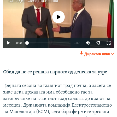
Од
Радио Слободна Eвропа
No media source currently available
Auto
0:00
1:57
240p
Директен линк
360p
Auto
240p
360p
480p
480p
Обид да не се решава парното од денеска за утре
720p
720p
1080p
Грејната сезона во главниот град почна, а засега се
1080p
знае дека државата има обезбедено гас за
затоплување на главниот град само за до крајот на
месецов. Државната компанија Електростопанство
на Македонија (ЕСМ), сега бара фирмите трговци