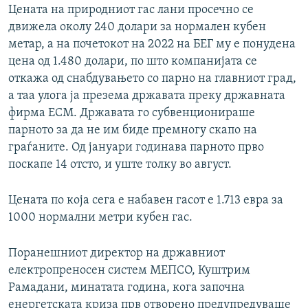
Цената на природниот гас лани просечно се
движела околу 240 долари за нормален кубен
метар, а на почетокот на 2022 на БЕГ му е понудена
цена од 1.480 долари, по што компанијата се
откажа од снабдувањето со парно на главниот град,
а таа улога ја презема државата преку државната
фирма ЕСМ. Државата го субвенционираше
парното за да не им биде премногу скапо на
граѓаните. Од јануари годинава парното прво
поскапе 14 отсто, и уште толку во август.
Цената по која сега е набавен гасот е 1.713 евра за
1000 нормални метри кубен гас.
Поранешниот директор на државниот
електропреносен систем МЕПСО, Куштрим
Рамадани, минатата година, кога започна
енергетската криза прв отворено предупредуваше