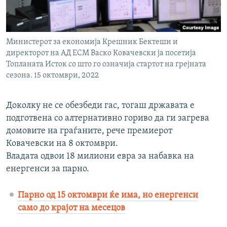
Министерот за економија Крешник Бектеши и
директорот на АД ЕСМ Васко Ковачевски ја посетија
Топланата Исток со што го означија стартот на грејната
сезона. 15 октомври, 2022
Доколку не се обезбеди гас, тогаш државата е
подготвена со алтернативно гориво да ги загрева
домовите на граѓаните, рече премиерот
Ковачевски на 8 октомври.
Владата одвои 18 милиони евра за набавка на
енергенси за парно.
Парно од 15 октомври ќе има, но енергенси
само до крајот на месецов