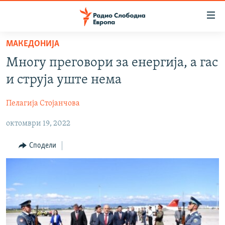
Достапни
линкови
Оди
МАКЕДОНИЈА
на
МАКЕДОНИЈА
Многу преговори за енергија, а гас
содржината
СВЕТ
Оди
и струја уште нема
ВИЗУЕЛНО
на
главната
Пелагија Стојанчова
ВЕСТИ
навигација
октомври 19, 2022
ШТО ТРЕБА ДА ЗНАЕТЕ
Премини
на
ПРИЈАВИ СЕ ЗА ЊУЗЛЕТЕР
Сподели
пребарување
ПОДКАСТ ЗОШТО?
СЛЕДЕТЕ НЕ