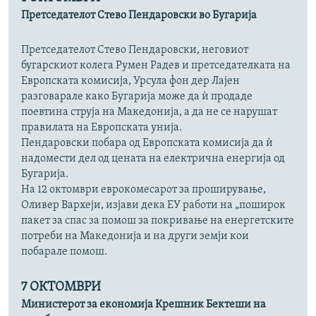
Претседателот Стево Пендаровски во Бугарија
Претседателот Стево Пендаровски, неговиот
бугарскиот колега Румен Радев и претседателката на
Европската комисија, Урсула фон дер Лајен
разговарале како Бугарија може да ѝ продаде
поевтина струја на Македонија, а да не се нарушат
правилата на Европската унија.
Пендаровски побара од Европската комисија да ѝ
надомести дел од цената на електрична енергија од
Бугарија.
На 12 октомври еврокомесарот за проширување,
Оливер Вархеји, изјави дека ЕУ работи на „поширок
пакет за спас за помош за покривање на енергетските
потреби на Македонија и на други земји кои
побарале помош.
7 ОКТОМВРИ
Министерот за економија Крешник Бектеши на