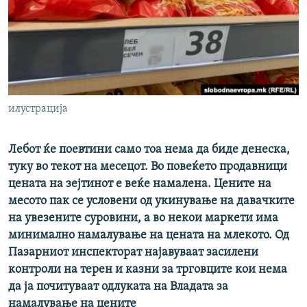
РСЕ веб страници
илустрација
Лебот ќе поевтини само тоа нема да биде денеска,
туку во текот на месецот. Во повеќето продавници
цената на зејтинот е веќе намалена. Цените на
месото пак се условени од укинување на давачките
на увезените суровини, а во некои маркети има
минимално намалување на цената на млекото. Од
Пазарниот инспекторат најавуваат засилени
контроли на терен и казни за трговците кои нема
да ја почитуваат одлуката на Владата за
намалување на цените