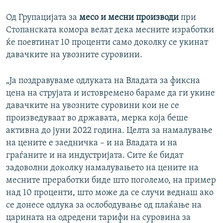
Од Групацијата за
месо и месни производи
при
Стопанската комора велат дека месните изработки
ќе поевтинат 10 проценти само доколку се укинат
давачките на увозните суровини.
„Ја поздравуваме одлуката на Владата за фиксна
цена на струјата и истовремено бараме да ги укине
давачките на увозните суровини кои не се
произведуваат во државата, мерка која беше
активна до јуни 2022 година. Целта за намалување
на цените е заедничка – и на Владата и на
граѓаните и на индустријата. Сите ќе бидат
задоволни доколку намалувањето на цените на
месните преработки бидe што поголемo, на пример
над 10 проценти, што може да се случи веднаш ако
се донесе одлука за ослободување од плаќање на
царината на одредени тарифи на суровина за