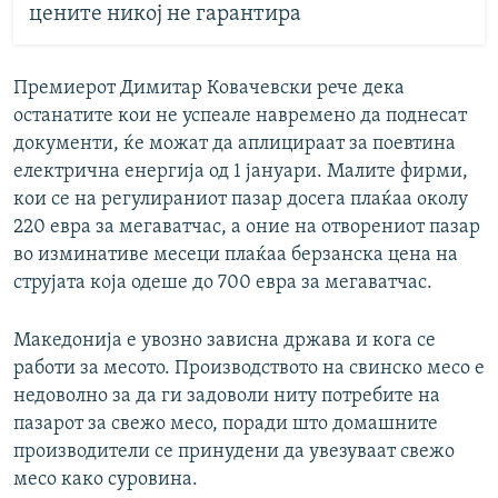
цените никој не гарантира
Премиерот Димитар Ковачевски рече дека
останатите кои не успеале навремено да поднесат
документи, ќе можат да аплицираат за поевтина
електрична енергија од 1 јануари. Малите фирми,
кои се на регулираниот пазар досега плаќаа околу
220 евра за мегаватчас, а оние на отворениот пазар
во изминативе месеци плаќаа берзанска цена на
струјата која одеше до 700 евра за мегаватчас.
Македонија е увозно зависна држава и кога се
работи за месото. Производството на свинско месо е
недоволно за да ги задоволи ниту потребите на
пазарот за свежо месо, поради што домашните
производители се принудени да увезуваат свежо
месо како суровина.