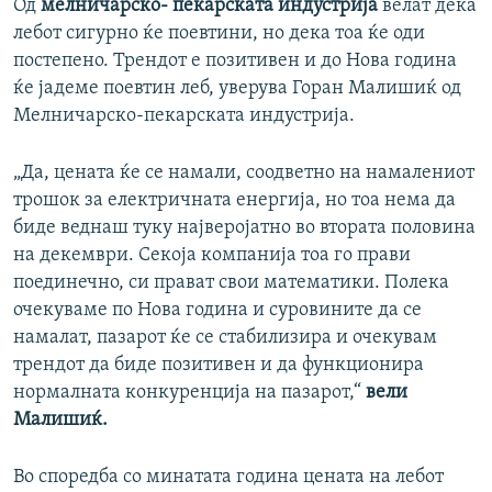
Од
мелничарско- пекарската индустрија
велат дека
лебот сигурно ќе поевтини, но дека тоа ќе оди
постепено. Трендот е позитивен и до Нова година
ќе јадеме поевтин леб, уверува Горан Малишиќ од
Мелничарско-пекарската индустрија.
„Да, цената ќе се намали, соодветно на намалениот
трошок за електричната енергија, но тоа нема да
биде веднаш туку најверојатно во втората половина
на декември. Секоја компанија тоа го прави
поединечно, си прават свои математики. Полека
очекуваме по Нова година и суровините да се
намалат, пазарот ќе се стабилизира и очекувам
трендот да биде позитивен и да функционира
нормалната конкуренција на пазарот,“
вели
Малишиќ.
Во споредба со минатата година цената на лебот