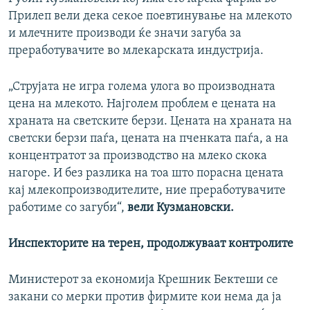
Прилеп вели дека секое поевтинување на млекото
и млечните производи ќе значи загуба за
преработувачите во млекарската индустрија.
„Струјата не игра голема улога во производната
цена на млекото. Најголем проблем е цената на
храната на светските берзи. Цената на храната на
светски берзи паѓа, цената на пченката паѓа, а на
концентратот за производство на млеко скока
нагоре. И без разлика на тоа што порасна цената
кај млекопроизводителите, ние преработувачите
работиме со загуби“,
вели Кузмановски.
Инспекторите на терен, продолжуваат контролите
Министерот за економија Крешник Бектеши се
закани со мерки против фирмите кои нема да ја