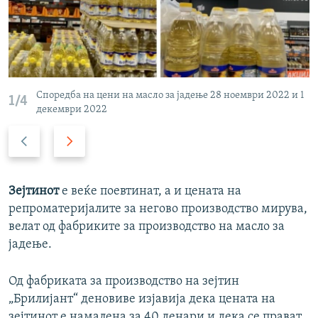
Споредба на цени на масло за јадење 28 ноември 2022 и 1
1/4
декември 2022
P
N
r
e
e
x
v
t
Зејтинот
е веќе поевтинат, а и цената на
i
s
репроматеријалите за негово производство мирува,
o
l
велат од фабриките за производство на масло за
u
i
јадење.
s
d
s
e
Од фабриката за производство на зејтин
l
„Брилијант“ деновиве изјавија дека цената на
i
зејтинот е намалена за 40 денари и дека се прават