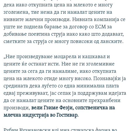
дека иако откупната цена на млекото е многу
зголемена, тие нема да ги намалат цените на
нивните млечни производи. Нивната компанија се
уште не поднела барање за договор со ЕСМ за
добивање поевтина струја иако како што додаваат,
сметките за струја се многу повисоки од ланските.
„Ние произведуваме моцарела и кашкавал и
цените ќе останат исти. Ние не ги зголемивме
цените за сега да ги намалиме, иако откупната
цена на млекото отиде многу високо. Познавајќи ја
средината дека луѓето со една минимална плата
едвај преживуваат, јас сепак ја поддржувам идејата
да се намалат цените на основните прехранбени
производи,
вели Гзиме Фезји, сопственичка на
млечна индустрија во Гостивар.
Рубин Кузмановски кој има сточарска фарма во