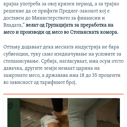
крајна употреба за овој кризен период, а за трајно
решение да се прифати Предлог-законoт кој е
доставен до Министерството за финансии и
Владата,“
велат од Групацијата за преработка на
месо и производи од месо во Стопанската комора.
Оттаму додаваат дека месната индустрија не бара
субвенции, туку само изедначување на условите за
стопанисување. Србија, нагласуваат, има осум отсто
давачка, другите земји немаат царина на
замрзнато месо, а државава има 18 до 35 проценти
во зависност од тарифниот број.