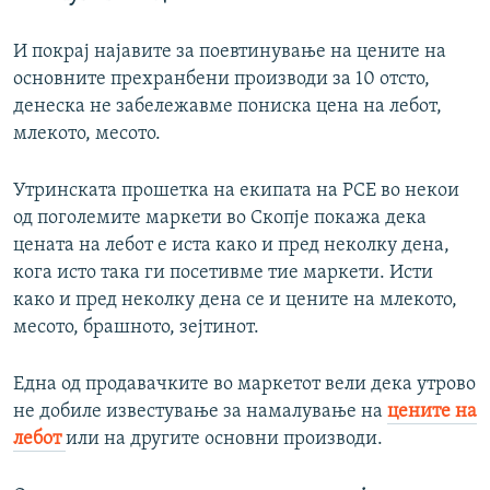
И покрај најавите за поевтинување на цените на
основните прехранбени производи за 10 отсто,
денеска не забележавме пониска цена на лебот,
млекото, месото.
Утринската прошетка на екипата на РСЕ во некои
од поголемите маркети во Скопје покажа дека
цената на лебот е иста како и пред неколку дена,
кога исто така ги посетивме тие маркети. Исти
како и пред неколку дена се и цените на млекото,
месото, брашното, зејтинот.
Една од продавачките во маркетот вели дека утрово
не добиле известување за намалување на
цените на
лебот
или на другите основни производи.