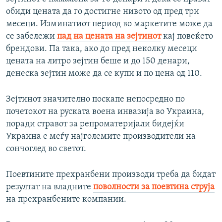
d
обиди цената да го достигне нивото од пред три
e
месеци. Изминатиот период во маркетите може да
се забележи
пад на цената на зејтинот
кај повеќето
брендови. Па така, ако до пред неколку месеци
цената на литро зејтин беше и до 150 денари,
денеска зејтин може да се купи и по цена од 110.
Зејтинот значително поскапе непосредно по
почетокот на руската воена инвазија во Украина,
поради стравот за репроматеријали бидејќи
Украина е меѓу најголемите производители на
сончоглед во светот.
Поевтините прехранбени производи треба да бидат
резултат на владните
поволности за поевтина струја
на прехранбените компании.