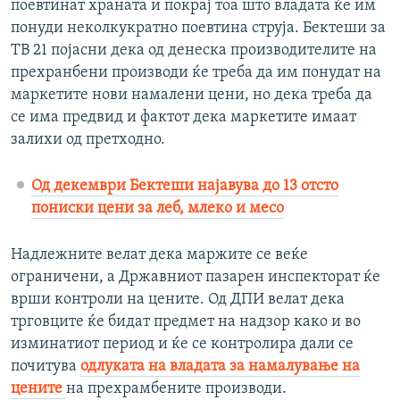
поевтинат храната и покрај тоа што владата ќе им
понуди неколкукратно поевтина струја. Бектеши за
ТВ 21 појасни дека од денеска производителите на
прехранбени производи ќе треба да им понудат на
маркетите нови намалени цени, но дека треба да
се има предвид и фактот дека маркетите имаат
залихи од претходно.
Од декември Бектеши најавува до 13 отсто
пониски цени за леб, млеко и месо
Надлежните велат дека маржите се веќе
ограничени, а Државниот пазарен инспекторат ќе
врши контроли на цените. Од ДПИ велат дека
трговците ќе бидат предмет на надзор како и во
изминатиот период и ќе се контролира дали се
почитува
одлуката на владата за намалување на
цените
на прехрамбените производи.