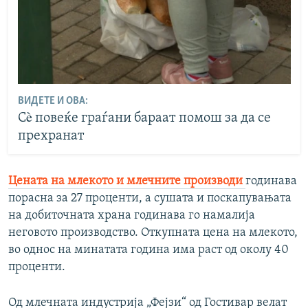
ВИДЕТЕ И ОВА:
Сè повеќе граѓани бараат помош за да се
прехранат
Цената на млекото и млечните производи
годинава
порасна за 27 проценти, а сушата и поскапувањата
на добиточната храна годинава го намалија
неговото производство. Откупната цена на млекото,
во однос на минатата година има раст од околу 40
проценти.
Од млечната индустрија „Фејзи“ од Гостивар велат