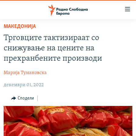
Достапни
линкови
Оди
МАКЕДОНИЈА
на
МАКЕДОНИЈА
Трговците тактизираат со
содржината
СВЕТ
Оди
снижување на цените на
ВИЗУЕЛНО
на
прехранбените производи
главната
ВЕСТИ
навигација
Марија Тумановска
ШТО ТРЕБА ДА ЗНАЕТЕ
Премини
на
декември 01, 2022
ПРИЈАВИ СЕ ЗА ЊУЗЛЕТЕР
пребарување
ПОДКАСТ ЗОШТО?
Сподели
СЛЕДЕТЕ НЕ