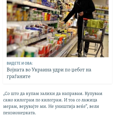
ВИДЕТЕ И ОВА:
Војната во Украина удри по џебот на
граѓаните
„Со што да купам залихи да направам. Купувам
само килограм по килограм. И тоа со лажица
мерам, верувајте ми. Не уништија веќе“, вели
пензионерката.