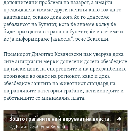
дополнителни проблеми на пазарот, а имајќи
предвид дека имаме други начини како тоа да го
направиме, секако дека кога ќе го донесеме
ребалансот на Буџетот, кога ќе знаеме колку ќе
биде приходнтаа страна на буџетот, ќе излеземе и
ќе ја информираме јавноста“, рече Бектеши.
Премиерот Димитар Ковачевски пак уверува дека
сите аникризни мерки донесени досега обезбедиле
најниски цени на енергенсите и на прехранбените
производи во однос на регионот, како и дека
обезбедиле заштита на животниот стандард на
најранливите категории граѓани, пензионерите и
работниците со минимална плата.
Зошто граѓаните не ѝ веруваат на власта и во време на кризи?
Од
Радио Слободна Eвропа