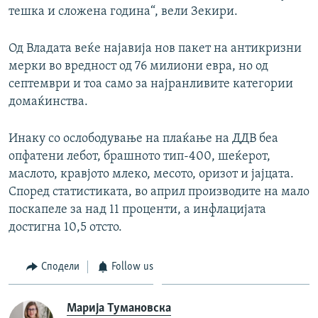
тешка и сложена година“, вели Зекири.
Од Владата веќе најавија нов пакет на антикризни
мерки во вредност од 76 милиони евра, но од
септември и тоа само за најранливите категории
домаќинства.
Инаку со ослободување на плаќање на ДДВ беа
опфатени лебот, брашното тип-400, шеќерот,
маслото, кравјото млеко, месото, оризот и јајцата.
Според статистиката, во април производите на мало
поскапеле за над 11 проценти, а инфлацијата
достигна 10,5 отсто.
Сподели
Follow us
Марија Тумановска