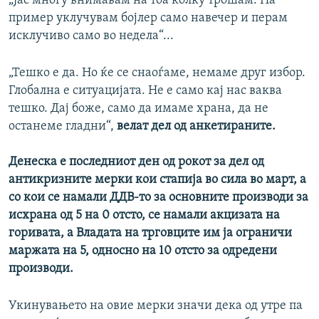
„Јас многу внимавам на тоа колку трошам. На
пример уклучувам бојлер само навечер и перам
исклучиво само во недела“...
„Тешко е да. Но ќе се снаоѓаме, немаме друг избор.
Глобална е ситуацијата. Не е само кај нас ваква
тешко. Дај боже, само да имаме храна, да не
останеме гладни“,
велат дел од анкетираните.
Денеска е последниот ден од рокот за дел од
антикризните мерки кои стапија во сила во март, а
со кои се намали ДДВ-то за основните производи за
исхрана од 5 на 0 отсто, се намали акцизата на
горивата, а Владата на трговците им ја ограничи
маржата на 5, односно на 10 отсто за одредени
производи.
Укинувањето на овие мерки значи дека од утре па