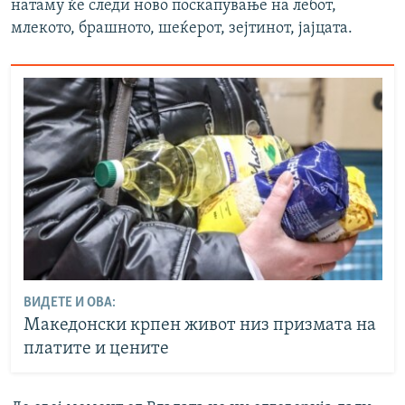
натаму ќе следи ново поскапување на лебот,
млекото, брашното, шеќерот, зејтинот, јајцата.
ВИДЕТЕ И ОВА:
Македонски крпен живот низ призмата на
платите и цените