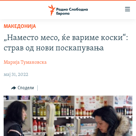
Достапни
линкови
Оди
МАКЕДОНИЈА
на
МАКЕДОНИЈА
„Наместо месо, ќе вариме коски“:
содржината
СВЕТ
Оди
страв од нови поскапувања
ВИЗУЕЛНО
на
главната
Марија Тумановска
ВЕСТИ
навигација
мај 31, 2022
ШТО ТРЕБА ДА ЗНАЕТЕ
Премини
на
ПРИЈАВИ СЕ ЗА ЊУЗЛЕТЕР
Сподели
пребарување
ПОДКАСТ ЗОШТО?
СЛЕДЕТЕ НЕ