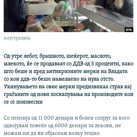
РСЕ веб страници
илустрација
Од утре лебот, брашното, шеќерот, маслото,
млекото, ќе се продаваат со ДДВ од 5 проценти, како
што беше и пред антикризните мерки на Владата
со кои ддв-то беше намелаено на нула отсто.
Укинувањето на овие мерки предизвикаа страв кај
граѓаните од нови поскапувања на производите кои
се сè поизвесни
Со пензија од 11 000 денари и болен сопруг за кого
одвојувам повеќе од 6000 денари за лекови, не
можам ни да ви објаснам колку тешко