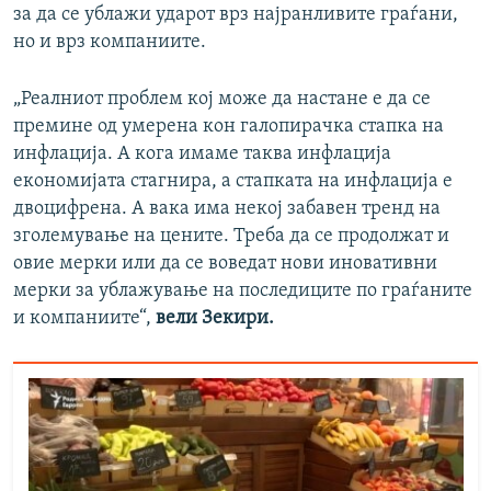
за да се ублажи ударот врз најранливите граѓани,
но и врз компаниите.
„Реалниот проблем кој може да настане е да се
премине од умерена кон галопирачка стапка на
инфлација. А кога имаме таква инфлација
економијата стагнира, а стапката на инфлација е
двоцифрена. А вака има некој забавен тренд на
зголемување на цените. Треба да се продолжат и
овие мерки или да се воведат нови иновативни
мерки за ублажување на последиците по граѓаните
и компаниите“,
вели Зекири.