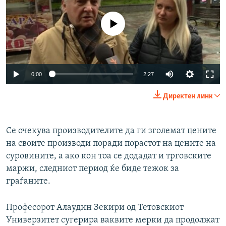
No media source currently available
Auto
0:00
2:27
240p
Директен линк
360p
Auto
240p
360p
480p
480p
Се очекува производителите да ги зголемат цените
на своите производи поради порастот на цените на
720p
720p
1080p
суровините, а ако кон тоа се додадат и трговските
1080p
маржи, следниот период ќе биде тежок за
граѓаните.
Професорот Алаудин Зекири од Тетовскиот
Универзитет сугерира ваквите мерки да продолжат