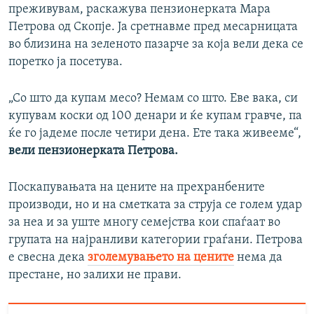
преживувам, раскажува пензионерката Мара
Петрова од Скопје. Ја сретнавме пред месарницата
во близина на зеленото пазарче за која вели дека се
поретко ја посетува.
„Со што да купам месо? Немам со што. Еве вака, си
купувам коски од 100 денари и ќе купам гравче, па
ќе го јадеме после четири дена. Ете така живееме“,
вели пензионерката Петрова.
Поскапувањата на цените на прехранбените
производи, но и на сметката за струја се голем удар
за неа и за уште многу семејства кои спаѓаат во
групата на најранливи категории граѓани. Петрова
е свесна дека
зголемувањето на цените
нема да
престане, но залихи не прави.