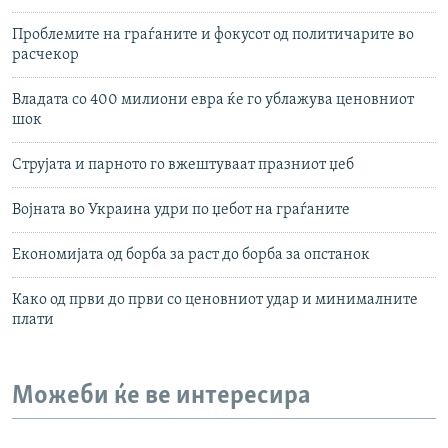
Проблемите на граѓаните и фокусот од политичарите во
расчекор
Владата со 400 милиони евра ќе го ублажува ценовниот
шок
Струјата и парното го вжештуваат празниот џеб
Војната во Украина удри по џебот на граѓаните
Економијата од борба за раст до борба за опстанок
Како од први до први со ценовниот удар и минималните
плати
Можеби ќе ве интересира