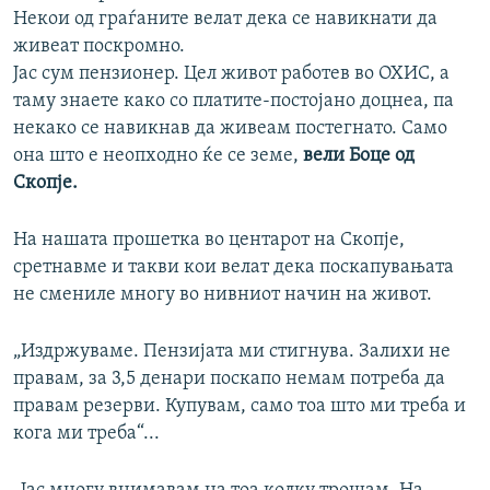
Некои од граѓаните велат дека се навикнати да
живеат поскромно.
Јас сум пензионер. Цел живот работев во ОХИС, а
таму знаете како со платите-постојано доцнеа, па
некако се навикнав да живеам постегнато. Само
она што е неопходно ќе се земе,
вели Боце од
Скопје.
На нашата прошетка во центарот на Скопје,
сретнавме и такви кои велат дека поскапувањата
не смениле многу во нивниот начин на живот.
„Издржуваме. Пензијата ми стигнува. Залихи не
правам, за 3,5 денари поскапо немам потреба да
правам резерви. Купувам, само тоа што ми треба и
кога ми треба“...