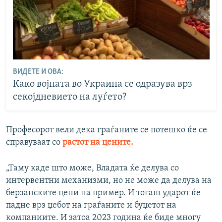
ВИДЕТЕ И ОВА:
Како војната во Украина се одразува врз
секојдневието на луѓето?
Професорот вели дека граѓаните се потешко ќе се
справуваат со
растот на цените.
„Таму каде што може, Владата ќе делува со
интервентни механизми, но не може да делува на
берзанските цени на пример. И тогаш ударот ќе
падне врз џебот на граѓаните и буџетот на
компаниите. И затоа 2023 година ќе биде многу