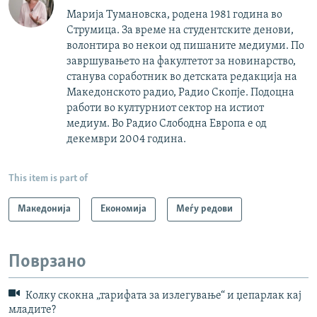
Марија Тумановска, родена 1981 година во
Струмица. За време на студентските денови,
волонтира во некои од пишаните медиуми. По
завршувањето на факултетот за новинарство,
станува соработник во детската редакција на
Македонското радио, Радио Скопје. Подоцна
работи во културниот сектор на истиот
медиум. Во Радио Слободна Европа е од
декември 2004 година.
This item is part of
Македонија
Економија
Меѓу редови
Поврзано
Колку скокна „тарифата за излегување“ и џепарлак кај
младите?