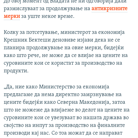
До овој момент од Владата не ни одговорија дали
размислуваат за продолжување на
антикризните
мерки
за уште некое време.
Колку за потсетување, министерот за економија
Крешник Бектеши деновиве изјави дека не се
планира продолжување на овие мерки, бидејќи
како што рече, не може да се влијае на цените на
суровините кои се користат за производство на
продукти.
„Да, ние како Министерство за економија
предлагаме да нема директно замрзнување на
цените бидејќи како Северна Македонија, затоа
што не можеме да влијаеме во делот на цените на
суровините кои се увезуваат во нашата држава во
својство на инпут за производство на финалните
производи кај нас. Со тоа можат да се направат