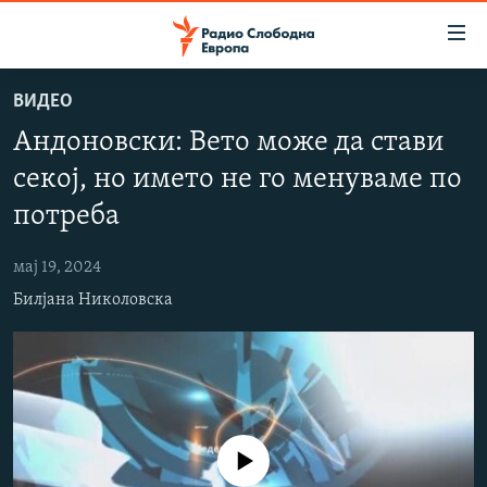
Достапни
линкови
Оди
ВИДЕО
на
МАКЕДОНИЈА
Андоновски: Вето може да стави
содржината
СВЕТ
Оди
секој, но името не го менуваме по
ВИЗУЕЛНО
на
потреба
главната
ВЕСТИ
навигација
мај 19, 2024
ШТО ТРЕБА ДА ЗНАЕТЕ
Премини
Билјана Николовска
на
ПРИЈАВИ СЕ ЗА ЊУЗЛЕТЕР
пребарување
ПОДКАСТ ЗОШТО?
СЛЕДЕТЕ НЕ
No media source currently available