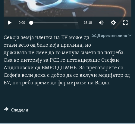
РСЕ веб страници
Auto
0:00
16:18
240p
Директен линк
Секоја земја членка на ЕУ може да
360p
стави вето од било која причина, но
државата не смее да го менува името по потреба.
480p
Auto
240p
360p
480p
Ова во интервју за РСЕ го потенцираше Стефан
720p
Андоновски од ВМРО ДПМНЕ. За преговорите со
720p
1080p
1080p
Софија вели дека е добро да се вклучи медијатор од
ЕУ, но треба време до формирање на Влада.
Сподели