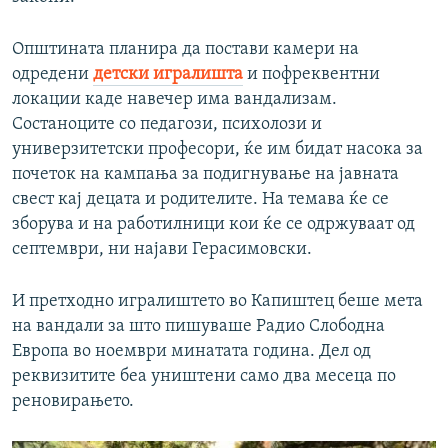
Општината планира да постави камери на
одредени
детски игралишта
и пофреквентни
локации каде навечер има вандализам.
Состаноците со педагози, психолози и
универзитетски професори, ќе им бидат насока за
почеток на кампања за подигнување на јавната
свест кај децата и родителите. На темава ќе се
зборува и на работилници кои ќе се одржуваат од
септември, ни најави Герасимовски.
И претходно игралиштето во Капиштец беше мета
на вандали за што пишуваше Радио Слободна
Европа во ноември минатата година. Дел од
реквизитите беа уништени само два месеца по
реновирањето.