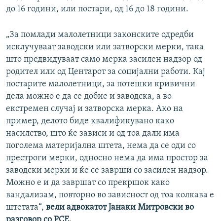
до 16 години, или постари, од 16 до 18 години.
„За помлади малолетници законските одредби
исклучуваат заводски или затворски мерки, така
што предвидуваат само мерка засилен надзор од
родител или од Центарот за социјални работи. Кај
постарите малолетници, за потешки кривични
дела можно е да се добие и заводска, а во
екстремен случај и затворска мерка. Ако на
пример, делото биде квалификувано како
насилство, што ќе зависи и од тоа дали има
поголема материјална штета, нема да се оди со
престроги мерки, односно нема да има простор за
заводски мерки и ќе се заврши со засилен надзор.
Можно е и да завршат со прекршок како
вандализам, повторно во зависност од тоа колкава е
штетата“,
вели адвокатот Јанаки Митровски во
разговор со РСЕ.