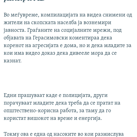
Во меѓувреме, компилацијата на видеа снимени од
жители на скопската населба ја вознемири
јавноста. Граѓаните на социјалните мрежи, под
објавата на Герасимовски коментираа дека
коренот на агресијата е дома, но и дека младите за
кои има видео доказ дека дивееле мора да се
казнат.
Едни прашуваат каде е полицијата, други
порачуваат младите дека треба да се пратат на
општествено-корисна работа, за таму да го
користат вишокот на време и енергија.
Токму ова е една од насоките во кои размислува