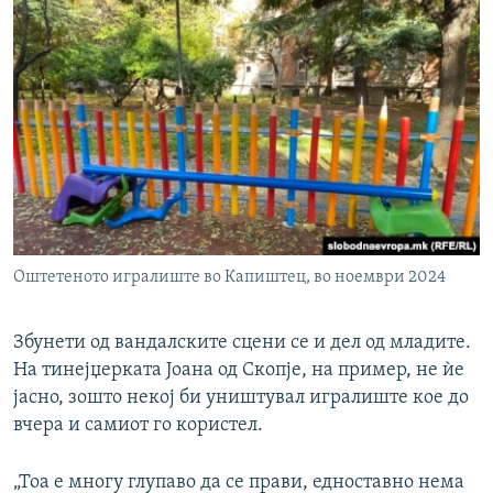
Оштетеното игралиште во Капиштец, во ноември 2024
Збунети од вандалските сцени се и дел од младите.
На тинејџерката Јоана од Скопје, на пример, не ѝе
јасно, зошто некој би уништувал игралиште кое до
вчера и самиот го користел.
„Тоа е многу глупаво да се прави, едноставно нема