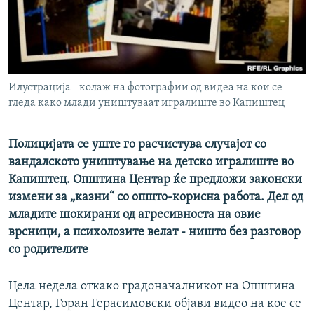
РСЕ веб страници
Илустрација - колаж на фотографии од видеа на кои се
гледа како млади уништуваат игралиште во Капиштец
Полицијата се уште го расчистува случајот со
вандалското уништување на детско игралиште во
Капиштец. Општина Центар ќе предложи законски
измени за „казни“ со општо-корисна работа. Дел од
младите шокирани од агресивноста на овие
врсници, а психолозите велат - ништо без разговор
со родителите
Цела недела откако градоначалникот на Општина
Центар, Горан Герасимовски објави видео на кое се