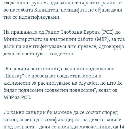
гледа како група млади вандализираат игралиште
во населбата Капиштец, полицијата не објави дали
тие се идентификувани.
На прашањата од Радио Слободна Европа (РСЕ) до
Министерството за внатрешни работи (МВР), за тоа
дали ги идентификувале и што презеле, одговорија
дека се постапува – соодветно.
„Во полициската станица од општа надлежност
„Центар“ се преземаат соодветни мерки и
активности за расчистување на случајот, по што ќе
бидат поднесени соодветни поднесоци“, велат од
МВР за РСЕ.
Со какви санкции би можеле да се соочат според
закон, освен од квалификацијата на делото зависи
и од возраста – дали се помлади малолетници, од 14