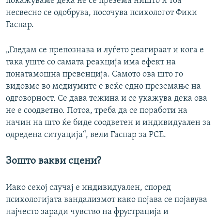
покажуваме дека не се презема ништо и тоа
несвесно се одобрува, посочува психологот Фики
Гаспар.
„Гледам се препознава и луѓето реагираат и кога е
така уште со самата реакција има ефект на
понатамошна превенција. Самото ова што го
видовме во медиумите е веќе едно преземање на
одговорност. Се дава тежина и се укажува дека ова
не е соодветно. Потоа, треба да се поработи на
начин на што ќе биде соодветен и индивидуален за
одредена ситуација“, вели Гаспар за РСЕ.
Зошто вакви сцени?
Иако секој случај е индивидуален, според
психологијата вандализмот како појава се појавува
најчесто заради чувство на фрустрација и