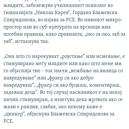
младите, забележува училишниот психолог во
гимназијата „Никола Карев“, Гордана Блажевска
Спиридонова, во изјава за РСЕ. Во нивниот микро-
простор или во суб-културата на врсници има
посебни правила, како правилата, „око за око, заб за
заб“, истакнува таа.
„Она што го нарекуваат „роустање“ или исмевање, е
стимулирано меѓу младите или како што мене ми
го објаснија тие - тоа значи „вежбање на вилица со
навредување“ или „фраер си ако добро
навредуваш“, „фраер си ако буцкаш, коментираш,
задеваш деца“. Во тој случај насилникот е на некој
начин стимулиран, а излегува дека жртвата ако се
жали е ранлив, слабак, ако некому каже е
„цинкер“, објаснува Блажевска Спиридонова за
РСЕ.