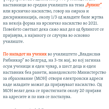
наставници во средни училишта на тема
„булинг“
или врсничко насилство, говор на омраза и
дискриминација, околу 1/3 од младите биле жртва
на некоја форма на врсничко насилство во 2021.
Повеќето сметаат дека само мал дел од булингот се
пријавува, а најмногу се случува во основно
училиште.
По нападот на ученик
во училиштето „Владислав
Рибникар“ во Белград, на 3-ти мај, во кој загинаа
осум ученици и еден чувар, а шест деца и еден
наставник беа ранети, македонското Министерство
за образование (МОН) отвори електронски адреси
каде младите можат да пријавуваат насилство. Од
МОН велат дека се пристигнати околу 20 пријави
на адресите и по нив се постапува.