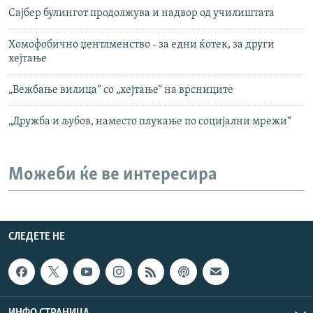
Сајбер булингот продолжува и надвор од училиштата
Хомофобично џентлменство - за едни ќотек, за други
хејтање
„Вежбање вилица“ со „хејтање“ на врсниците
„Дружба и љубов, наместо плукање по социјални мрежи“
Можеби ќе ве интересира
СЛЕДЕТЕ НЕ
ИНФО СТРАНИЦА