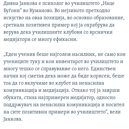
Дивна Јанкова е психолог во училиштето „Наце
Буѓони“ во Куманово. Во нејзиното претходно
искуство на оваа позиција, во основно образование,
сретнала позитивен пример кој ја охрабрува да
верува дека училишните клубови со врснички
медијатори се многу ефикасни.
„Еден ученик беше најголем насилник, не само кон
учениците туку и кон инвентарот во училиштето и
многу тешко се справувавме со него. Единствен
начин кој сметав дека може да биде корисен, беше
тоа да го вклучиме во клубот на ненасилна
комуникација и медијација. Откако тој ја заврши
обуката, стана најпримерен медијатор, односно
поддржувач на ненасилна комуникација и носител
на сите позитивни примери во училиштето“, вели
Јанкова.