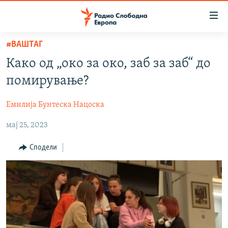
Достапни
линкови
Оди
#ВАШТАГ
на
МАКЕДОНИЈА
Како од „око за око, заб за заб“ до
содржината
СВЕТ
Оди
помирување?
ВИЗУЕЛНО
на
главната
Емилија Бунтеска Нацоска
ВЕСТИ
навигација
мај 25, 2023
ШТО ТРЕБА ДА ЗНАЕТЕ
Премини
на
ПРИЈАВИ СЕ ЗА ЊУЗЛЕТЕР
Сподели
пребарување
ПОДКАСТ ЗОШТО?
СЛЕДЕТЕ НЕ