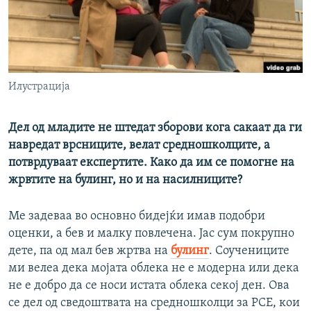
РСЕ веб страници
Илустрација
Дел од младите не штедат зборови кога сакаат да ги
навредат врсниците, велат средношколците, а
потврдуваат експертите. Како да им се помогне на
жрвтите на булинг, но и на насилниците?
Ме задеваа во основно бидејќи имав подобри
оценки, а бев и малку повлечена. Јас сум покрупно
дете, па од мал бев жртва на
булинг
. Соучениците
ми велеа дека мојата облека не е модерна или дека
не е добро да се носи истата облека секој ден. Ова
се дел од сведоштвата на средношколци за РСЕ, кои