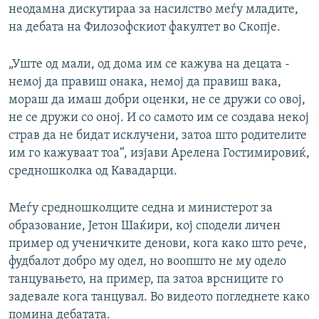
неодамна дискутираа за насилство меѓу младите,
на дебата на Филозофскиот факултет во Скопје.
„Уште од мали, од дома им се кажува на децата -
немој да правиш онака, немој да правиш вака,
мораш да имаш добри оценки, не се дружи со овој,
не се дружи со оној. И со самото им се создава некој
страв да не бидат исклучени, затоа што родителите
им го кажуваат тоа“, изјави Арелена Гостимировиќ,
средношколка од Кавадарци.
Meѓу средношколците седна и министерот за
образование, Јетон Шаќири, кој сподели личен
пример од ученичките денови, кога како што рече,
фудбалот добро му одел, но воопшто не му одело
танцувањето, на пример, па затоа врсниците го
задевале кога танцувал. Во видеото погледнете како
помина дебатата.