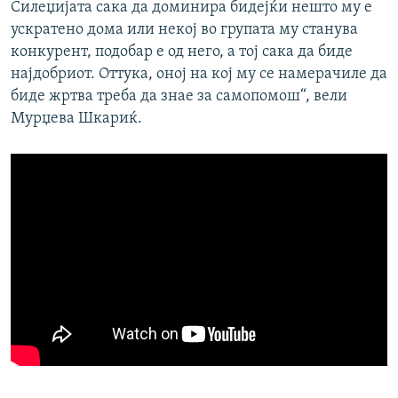
Силеџијата сака да доминира бидејќи нешто му е
ускратено дома или некој во групата му станува
конкурент, подобар е од него, а тој сака да биде
најдобриот. Оттука, оној на кој му се намерачиле да
биде жртва треба да знае за самопомош“, вели
Мурџева Шкариќ.