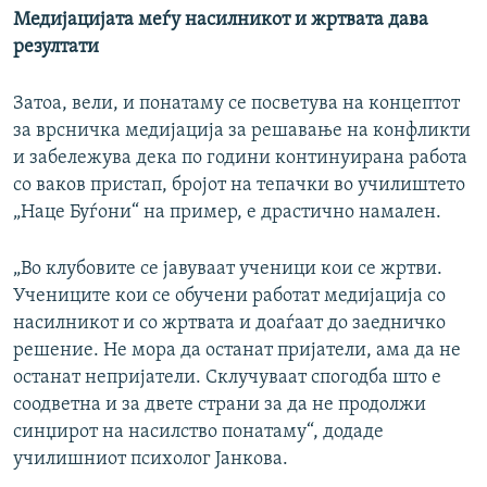
Медијацијата меѓу насилникот и жртвата дава
резултати
Затоа, вели, и понатаму се посветува на концептот
за врсничка медијација за решавање на конфликти
и забележува дека по години континуирана работа
со ваков пристап, бројот на тепачки во училиштето
„Наце Буѓони“ на пример, е драстично намален.
„Во клубовите се јавуваат ученици кои се жртви.
Учениците кои се обучени работат медијација со
насилникот и со жртвата и доаѓаат до заедничко
решение. Не мора да останат пријатели, ама да не
останат непријатели. Склучуваат спогодба што е
соодветна и за двете страни за да не продолжи
синџирот на насилство понатаму“, додаде
училишниот психолог Јанкова.