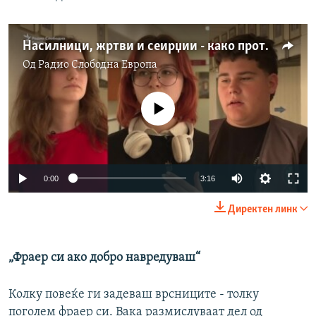
Насилници, жртви и сеирџии - како против насилството?
Од
Радио Слободна Eвропа
No media source currently available
Auto
0:00
3:16
240p
Директен линк
360p
Auto
240p
360p
480p
480p
„Фраер си ако добро навредуваш“
720p
720p
1080p
Колку повеќе ги задеваш врсниците - толку
1080p
поголем фраер си. Вака размислуваат дел од