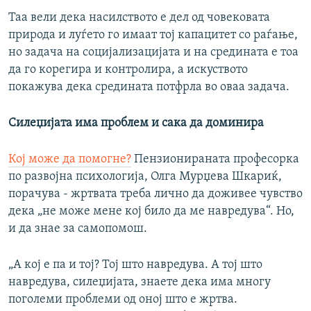
Таа вели дека насилството е дел од човековата
природа и луѓето го имаат тој капацитет со раѓање,
но задача на социјализацијата и на средината е тоа
да го корегира и контролира, а искуството
покажува дека средината потфрла во оваа задача.
Силеџијата има проблем и сака да доминира
Кој може да помогне?
Пензионираната професорка
по развојна психологија, Олга Мурџева Шкариќ,
порачува - жртвата треба лично да доживее чувство
дека „не може мене кој било да ме навредува“. Но,
и да знае за самопомош.
„А кој е па и тој? Тој што навредува. А тој што
навредува, силеџијата, знаете дека има многу
поголеми проблеми од оној што е жртва.