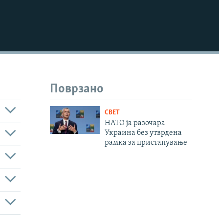
720p
1080p
480p
Поврзано
СВЕТ
НАТО ја разочара
Украина без утврдена
рамка за пристапување