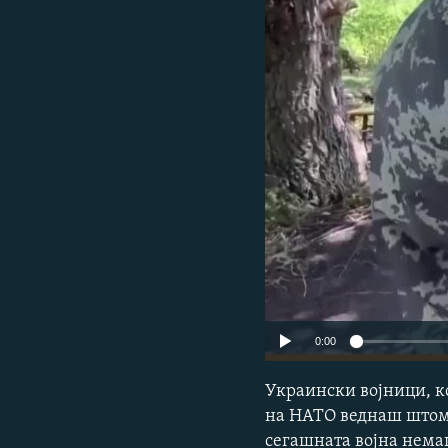
0:00
Украински војници, ко
на НАТО веднаш штом 
сегашната војна немаш