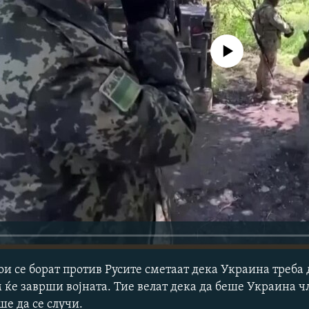
No media source currently avail
и се борат против Русите сметаат дека Украина треба 
ќе заврши војната. Тие велат дека да беше Украина ч
е да се случи.