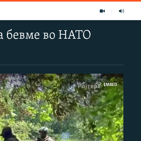
а бевме во НАТО
EMBED