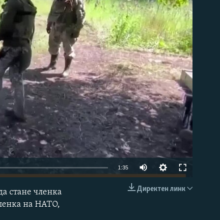
able
Auto
1:35
240p
Директен линк
да стане членка
EMBED
360p
ленка на НАТО,
480p