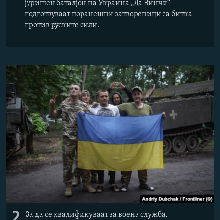
јуришен баталјон на Украина „Да Винчи“
подготвуваат поранешни затвореници за битка
против руските сили.
2
За да се квалификуваат за воена служба,