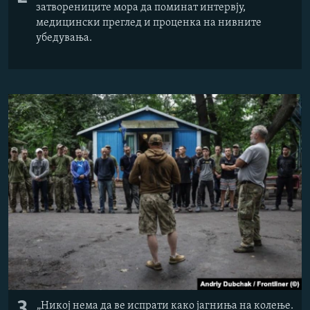
затворениците мора да поминат интервју,
медицински преглед и проценка на нивните
убедувања.
„Никој нема да ве испрати како јагниња на колење.