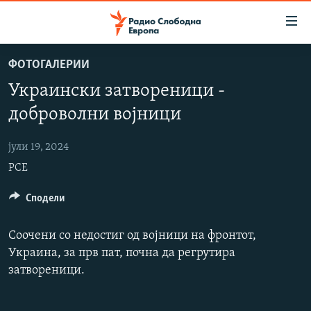
Достапни
линкови
Оди
ФОТОГАЛЕРИИ
на
МАКЕДОНИЈА
Украински затвореници -
содржината
СВЕТ
Оди
доброволни војници
ВИЗУЕЛНО
на
главната
јули 19, 2024
ВЕСТИ
навигација
РСЕ
ШТО ТРЕБА ДА ЗНАЕТЕ
Премини
на
ПРИЈАВИ СЕ ЗА ЊУЗЛЕТЕР
Сподели
пребарување
ПОДКАСТ ЗОШТО?
Соочени со недостиг од војници на фронтот,
Украина, за прв пат, почна да регрутира
СЛЕДЕТЕ НЕ
затвореници.