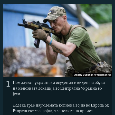
РСЕ веб страници
1
Помилуван украински осуденик е виден на обука
на непозната локација во централна Украина во
јули.
Додека трае најголемата копнена војна во Европа од
Втората светска војна, членовите на првиот