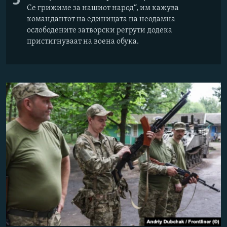
3
Се грижиме за нашиот народ“, им кажува
командантот на единицата на неодамна
ослободените затворски регрути додека
пристигнуваат на воена обука.