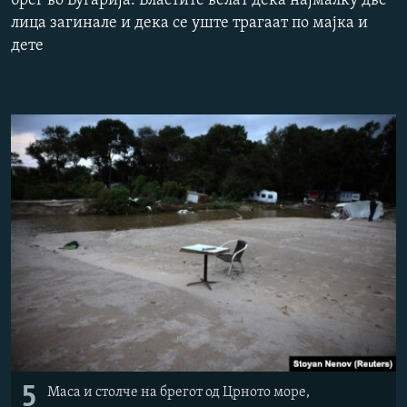
брег во Бугарија. Властите велат дека најмалку две
РСЕ веб страници
лица загинале и дека се уште трагаат по мајка и
дете
5
Маса и столче на брегот од Црното море,