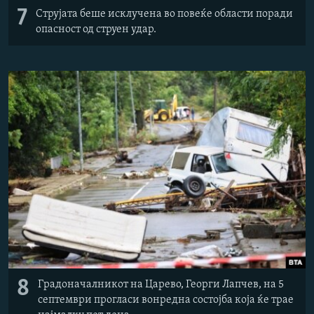
7
Струјата беше исклучена во повеќе области поради
опасност од струен удар.
8
Градоначалникот на Царево, Георги Лапчев, на 5
септември прогласи вонредна состојба која ќе трае