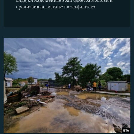
бидејќи надојдените води однесоа мостови и
предизвикаа лизгање на земјиштето.