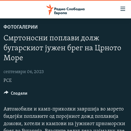
Достапни
линкови
Оди
ФОТОГАЛЕРИИ
на
МАКЕДОНИЈА
Смртоносни поплави долж
содржината
СВЕТ
Оди
бугарскиот јужен брег на Црното
ВИЗУЕЛНО
на
Море
главната
ВЕСТИ
навигација
септември 06, 2023
ШТО ТРЕБА ДА ЗНАЕТЕ
Премини
РСЕ
на
ПРИЈАВИ СЕ ЗА ЊУЗЛЕТЕР
пребарување
Сподели
ПОДКАСТ ЗОШТО?
Автомобили и камп-приколки завршија во морето
СЛЕДЕТЕ НЕ
бидејќи поплавите од поројниот дожд поплавија
домови, хотели и кампови на јужниот црноморски