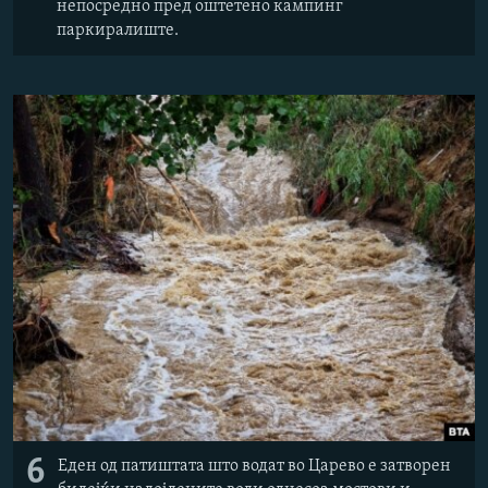
непосредно пред оштетено кампинг
паркиралиште.
6
Еден од патиштата што водат во Царево е затворен