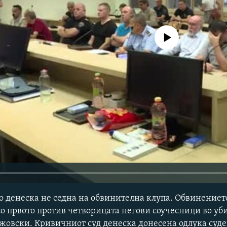
No media source currently avail
о денеска не седна на обвинителна клупа. Обвинението
о првото против четворицата негови соучесници во уб
жовски. Кривичниот суд денеска донесена одлука суде