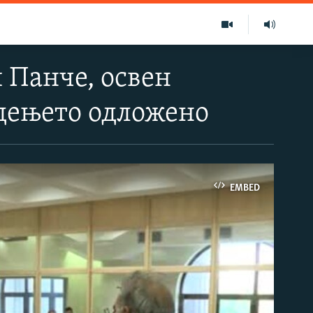
 Панче, освен
удењето одложено
EMBED