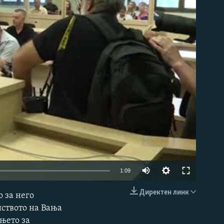
able
Auto
1:09
240p
Директен линк
 за него
EMBED
360p
иството на Вања
њето за
480p