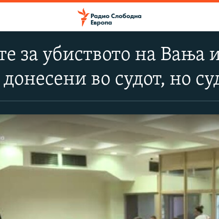
е за убиството на Вања и
 донесени во судот, но с