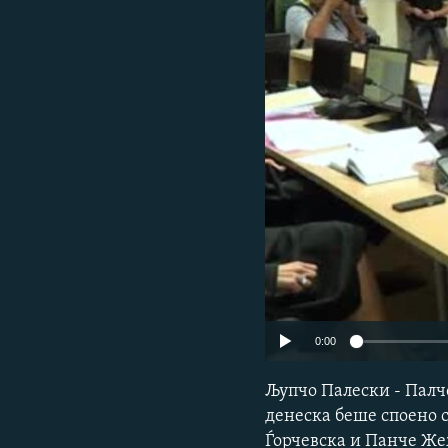
0:00
Љупчо Палески - Палч
денеска беше споено с
Ѓорчевска и Панче Же