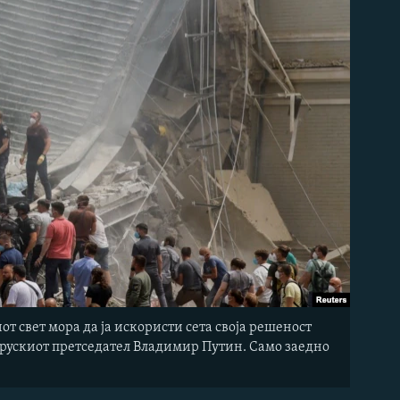
иот свет мора да ја искористи сета своја решеност
си рускиот претседател Владимир Путин. Само заедно