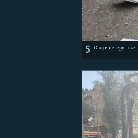
5
Очај и неверување 