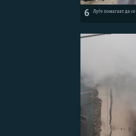
6
Луѓе помагаат да се