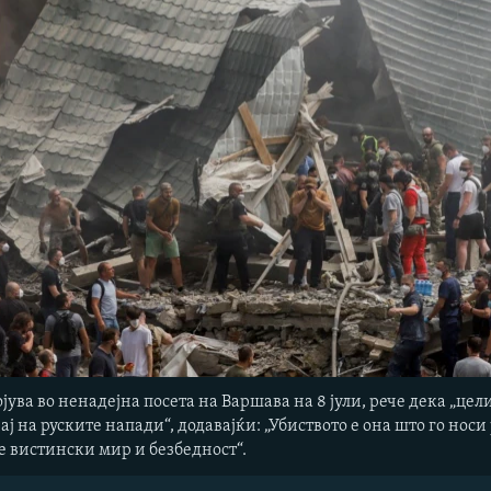
ојува во ненадејна посета на Варшава на 8 јули, рече дека „цел
ај на руските напади“, додавајќи: „Убиството е она што го но
 вистински мир и безбедност“.