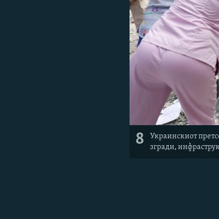
8
Украинскиот претсе
згради, инфраструк