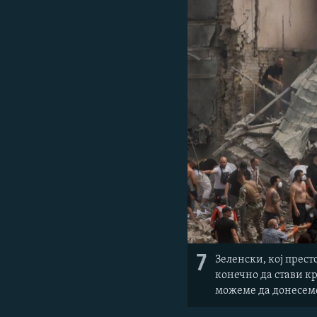
7
Зеленски, кој прест
конечно да стави кр
можеме да донесеме