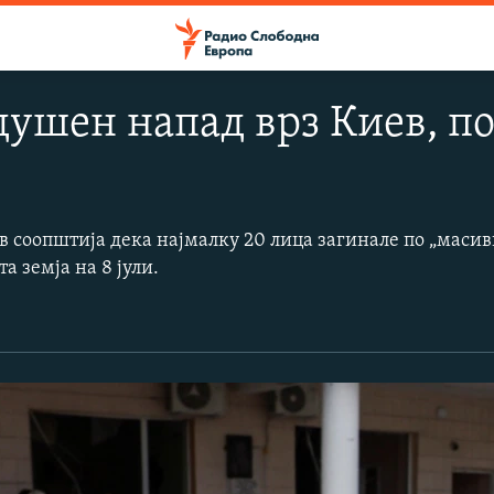
душен напад врз Киев, по
в соопштија дека најмалку 20 лица загинале по „масив
а земја на 8 јули.