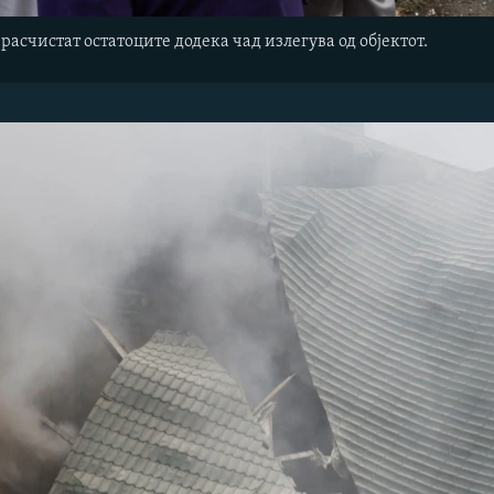
 расчистат остатоците додека чад излегува од објектот.