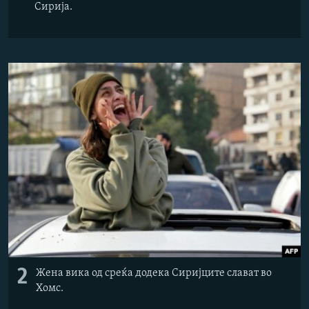
Сирија.
2
Жена вика од среќа додека Сиријците слават во
Хомс.