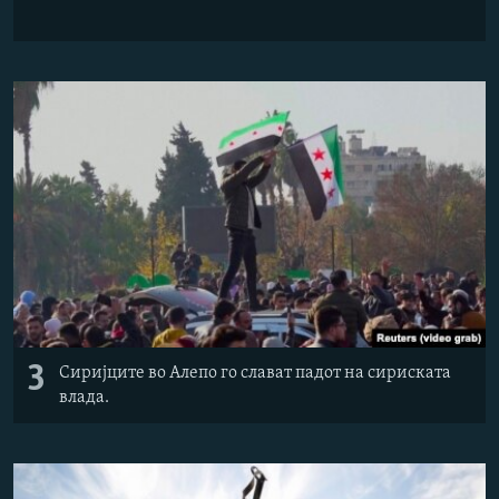
3
Сиријците во Алепо го слават падот на сириската
влада.