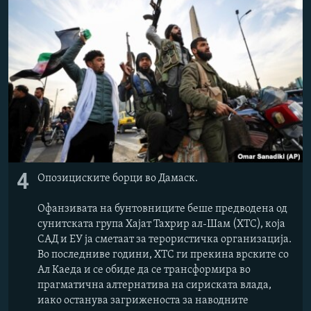
4
Опозициските борци во Дамаск.
Офанзивата на бунтовниците беше предводена од
сунитската група Хајат Тахрир ал-Шам (ХТС), која
САД и ЕУ ја сметаат за терористичка организација.
Во последниве години, ХТС ги прекина врските со
Ал Каеда и се обиде да се трансформира во
прагматична алтернатива на сириската влада,
иако останува загриженоста за наводните