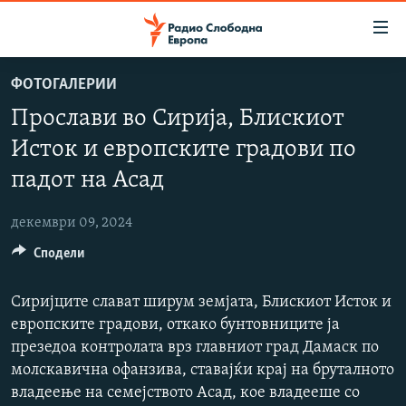
Достапни
линкови
Оди
ФОТОГАЛЕРИИ
на
МАКЕДОНИЈА
Прослави во Сирија, Блискиот
содржината
СВЕТ
Оди
Исток и европските градови по
ВИЗУЕЛНО
на
падот на Асад
главната
ВЕСТИ
навигација
декември 09, 2024
ШТО ТРЕБА ДА ЗНАЕТЕ
Премини
на
Сподели
ПРИЈАВИ СЕ ЗА ЊУЗЛЕТЕР
пребарување
ПОДКАСТ ЗОШТО?
Сиријците слават ширум земјата, Блискиот Исток и
европските градови, откако бунтовниците ја
СЛЕДЕТЕ НЕ
презедоа контролата врз главниот град Дамаск по
молскавична офанзива, ставајќи крај на бруталното
владеење на семејството Асад, кое владееше со