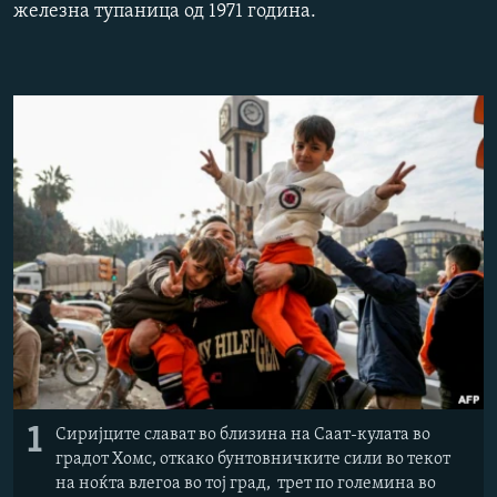
железна тупаница од 1971 година.
РСЕ веб страници
1
Сиријците слават во близина на Саат-кулата во
градот Хомс, откако бунтовничките сили во текот
на ноќта влегоа во тој град, трет по големина во