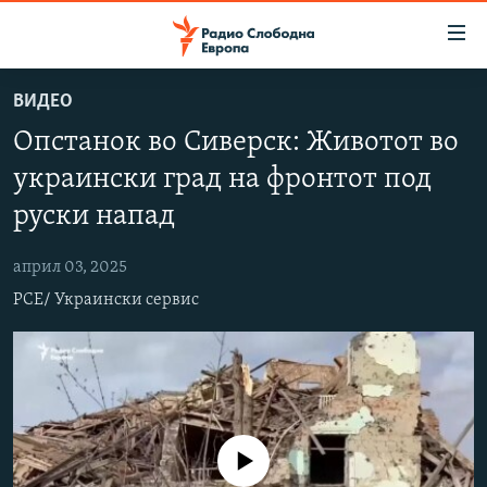
Достапни
линкови
Оди
ВИДЕО
на
МАКЕДОНИЈА
Опстанок во Сиверск: Животот во
содржината
СВЕТ
Оди
украински град на фронтот под
ВИЗУЕЛНО
на
руски напад
главната
ВЕСТИ
навигација
април 03, 2025
ШТО ТРЕБА ДА ЗНАЕТЕ
Премини
РСЕ/ Украински сервис
на
ПРИЈАВИ СЕ ЗА ЊУЗЛЕТЕР
пребарување
ПОДКАСТ ЗОШТО?
СЛЕДЕТЕ НЕ
No media source currently available