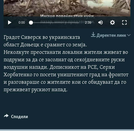
РСЕ веб страници
Auto
0:00
2:39
240p
Директен линк
Градот Сиверск во украинската
360p
област Доњецк е срамнет со земја.
Неколкуте преостанати локални жители живеат во
480p
Auto
240p
360p
480p
подруми за да се засолнат од секојдневните руски
720p
воздушни напади. Дописникот на РСЕ, Серхи
720p
1080p
1080p
Хорбатенко го посети уништениот град на фронтот
и разговараше со жителите кои се обидуваат да го
преживеат рускиот напад.
Сподели