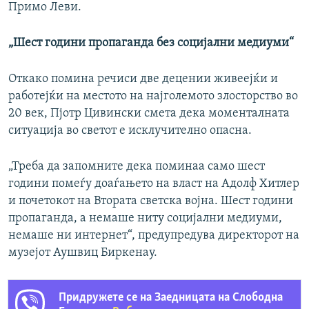
Примо Леви.
„Шест години пропаганда без социјални медиуми“
Откако помина речиси две децении живеејќи и
работејќи на местото на најголемото злосторство во
20 век, Пјотр Цивински смета дека моменталната
ситуација во светот е исклучително опасна.
„Треба да запомните дека поминаа само шест
години помеѓу доаѓањето на власт на Адолф Хитлер
и почетокот на Втората светска војна. Шест години
пропаганда, а немаше ниту социјални медиуми,
немаше ни интернет“, предупредува директорот на
музејот Аушвиц Биркенау.
Придружете се на Заедницата на Слободна