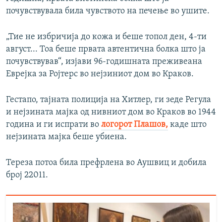
почувствувала била чувството на печење во ушите.
„Тие не избричија до кожа и беше топол ден, 4-ти
август... Тоа беше првата автентична болка што ја
почувствував“, изјави 96-годишната преживеана
Еврејка за Ројтерс во нејзиниот дом во Краков.
Гестапо, тајната полиција на Хитлер, ги зеде Регула
и нејзината мајка од нивниот дом во Краков во 1944
година и ги испрати во
логорот Плашов,
каде што
нејзината мајка беше убиена.
Тереза потоа била префрлена во Аушвиц и добила
број 22011.