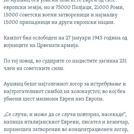
Во Аушвиц беа убиени повеќето Евреи од сите
европски земји, но и 75000 Полјаци, 21000 Роми,
15000 советски воени затвореници и најмалку
15000 припадници на други европски нации.
Кампот бил ослободен на 27 јануари 1945 година од
војниците на Црвената армија.
По тој повод, во судирите со нацистите загинаа 231
член на советските сили.
Аушвиц беше најголемиот логор за истребување и
најтрогателниот симбол на холокаустот, во кој беа
убиени шест милиони Евреи низ Европа.
„Се случи, и може да се случи повторно, насекаде“,
напиша италијанскиот Евреин, писател и хемичар,
поранешен затвореник во концентрационен логор,