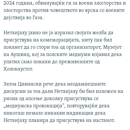
2024 година, обвинувајќи ги за воени злосторства и
злосторства против човештвото во врска со воените
дејствија во Газа.
Нетанјаху јавно не ја изразил својата желба да
присуствува на комеморацијата, ниту пак бил
поканет да го стори тоа од организаторот, Музејот
на Аушвиц, кој за полските медиуми изјавил дека
упатил само покани до преживеаните од
Холокаустот.
Затоа Цивински рече дека неодамнешните
дискусии за тоа дали Нетанјаху би бил изложен на
ризик од апсење доколку присуствува се
„медиумска провокација“, повторувајќи дека
никогаш немало никакви индикации дека
Нетанјаху планира да присуствува на настанот.