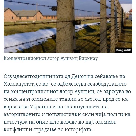
РСЕ веб страници
Концентрациониот логор Аушвиц Биркнау
Осумдесетгодишнината од Денот на сеќавање на
Холокаустот, со кој се одбележува ослободувањето
на концентрациониот логор Аушвиц, се одржува во
сенка на зголемените тензии во светот, пред се на
војната во Украина и на зајакнувањето на
авторитарните и популистички сили чија политика
потсетува на оние што доведе до најголемиот
конфликт и страдање во историјата.