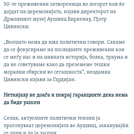
50-те преживеани затвореници во логорот кои ќе
дојдат на церемонијата, изјави директорот на
Државниот музеј Аушвиц Биркенау, Пјотр
Цивински.
„Воопшто нема да има политички говори. Сакаме
да се фокусираме на последните преживеани кои
се меѓу нас и на нивната историја, болка, траума и
да не советуваме како да преземеме тешки
морални обврски во сегашноста“, неодамна
Цивински изјави за Гардијан.
Нетанјаху не доаѓа и покрај гаранциите дека нема
да биде уапсен
Сепак, актуелните политички тензии ја
прогонуваат церемонијата во Аушвиц, заканувајќи
се дури и да ја засени.