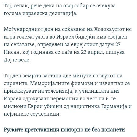
Тој, сепак, рече дека на овој собир се очекува
голема израелска делегација.
Меѓународниот ден на сеќавање на Холокаустот не
игра голема улога во Израел бидејќи има свој ден
на сеќавање, определен за еврејскиот датум 27
Нисан, кој годинава се паѓа на 23 април, пишува
Дојче веле.
Тој ден земјата застана две минути со звукот на
сирените. Меморијалните филмови и извештаи се
прикажуваат на телевизија, а училиштата низ
Израел одржуваат церемонии во чест на 6-те
милиони Евреи убиени од нацистичка Германија и
нејзините соучесници.
Руските претставници повторно не беа поканети