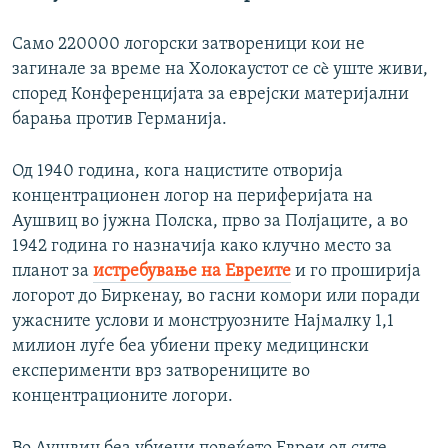
Само 220000 логорски затвореници кои не
загинале за време на Холокаустот се сè уште живи,
според Конференцијата за еврејски материјални
барања против Германија.
Од 1940 година, кога нацистите отворија
концентрационен логор на периферијата на
Аушвиц во јужна Полска, прво за Полјаците, а во
1942 година го назначија како клучно место за
планот за
истребување на Евреите
и го проширија
логорот до Биркенау, во гасни комори или поради
ужасните услови и монструозните Најмалку 1,1
милион луѓе беа убиени преку медицински
експерименти врз затворениците во
концентрационите логори.