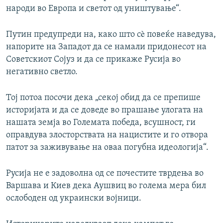
народи во Европа и светот од уништување“.
Путин предупреди на, како што сè повеќе наведува,
напорите на Западот да се намали придонесот на
Советскиот Сојуз и да се прикаже Русија во
негативно светло.
Тој потоа посочи дека „секој обид да се препише
историјата и да се доведе во прашање улогата на
нашата земја во Големата победа, всушност, ги
оправдува злосторствата на нацистите и го отвора
патот за заживување на оваа погубна идеологија“.
Русија не е задоволна од се почестите тврдења во
Варшава и Киев дека Аушвиц во голема мера бил
ослободен од украински војници.