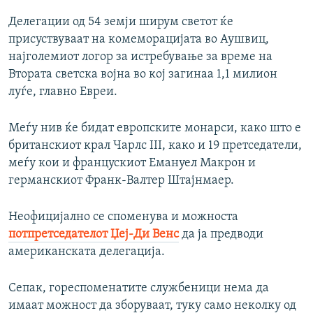
Делегации од 54 земји ширум светот ќе
присуствуваат на комеморацијата во Аушвиц,
најголемиот логор за истребување за време на
Втората светска војна во кој загинаа 1,1 милион
луѓе, главно Евреи.
Меѓу нив ќе бидат европските монарси, како што е
британскиот крал Чарлс III, како и 19 претседатели,
меѓу кои и францускиот Емануел Макрон и
германскиот Франк-Валтер Штајнмаер.
Неофицијално се споменува и можноста
потпретседателот Џеј-Ди Венс
да ја предводи
американската делегација.
Сепак, гореспоменатите службеници нема да
имаат можност да зборуваат, туку само неколку од