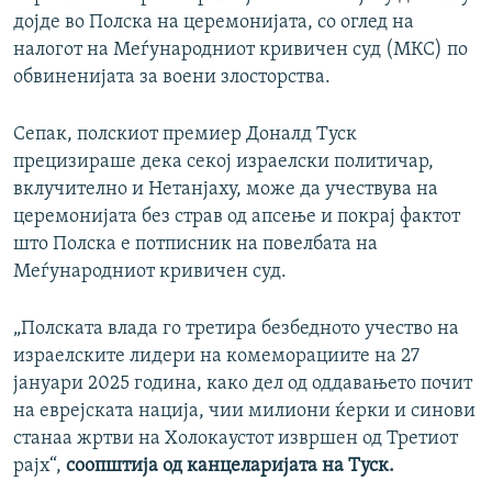
дојде во Полска на церемонијата, со оглед на
налогот на Меѓународниот кривичен суд (МКС) по
обвиненијата за воени злосторства.
Сепак, полскиот премиер Доналд Туск
прецизираше дека секој израелски политичар,
вклучително и Нетанјаху, може да учествува на
церемонијата без страв од апсење и покрај фактот
што Полска е потписник на повелбата на
Меѓународниот кривичен суд.
„Полската влада го третира безбедното учество на
израелските лидери на комеморациите на 27
јануари 2025 година, како дел од оддавањето почит
на еврејската нација, чии милиони ќерки и синови
станаа жртви на Холокаустот извршен од Третиот
рајх“,
соопштија од канцеларијата на Туск.