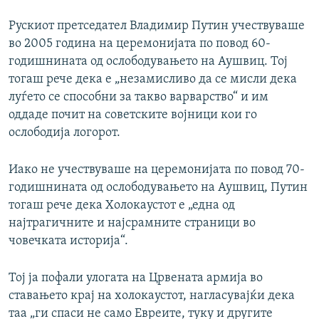
Auto
240p
360p
480p
480p
Рускиот претседател Владимир Путин учествуваше
во 2005 година на церемонијата по повод 60-
720p
720p
1080p
годишнината од ослободувањето на Аушвиц. Тој
1080p
тогаш рече дека е „незамисливо да се мисли дека
луѓето се способни за такво варварство“ и им
оддаде почит на советските војници кои го
ослободија логорот.
Иако не учествуваше на церемонијата по повод 70-
годишнината од ослободувањето на Аушвиц, Путин
тогаш рече дека Холокаустот е „една од
најтрагичните и најсрамните страници во
човечката историја“.
Тој ја пофали улогата на Црвената армија во
ставањето крај на холокаустот, нагласувајќи дека
таа „ги спаси не само Евреите, туку и другите