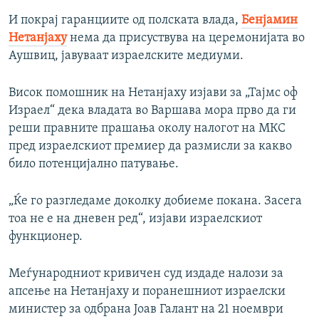
И покрај гаранциите од полската влада,
Бенјамин
Нетанјаху
нема да присуствува на церемонијата во
Аушвиц, јавуваат израелските медиуми.
Висок помошник на Нетанјаху изјави за „Тајмс оф
Израел“ дека владата во Варшава мора прво да ги
реши правните прашања околу налогот на МКС
пред израелскиот премиер да размисли за какво
било потенцијално патување.
„Ќе го разгледаме доколку добиеме покана. Засега
тоа не е на дневен ред“, изјави израелскиот
функционер.
Меѓународниот кривичен суд издаде налози за
апсење на Нетанјаху и поранешниот израелски
министер за одбрана Јоав Галант на 21 ноември