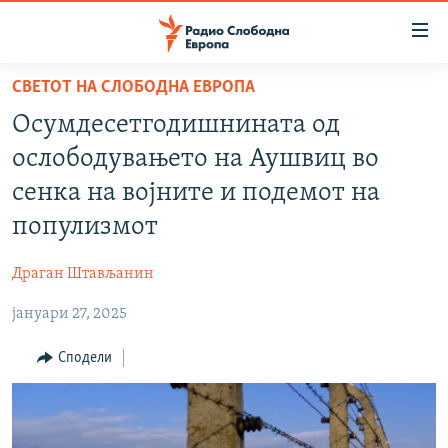
Достапни
линкови
Оди
СВЕТОТ НА СЛОБОДНА ЕВРОПА
на
МАКЕДОНИЈА
Осумдесетгодишнината од
содржината
СВЕТ
Оди
ослободувањето на Аушвиц во
ВИЗУЕЛНО
на
сенка на војните и подемот на
главната
ВЕСТИ
популизмот
навигација
ШТО ТРЕБА ДА ЗНАЕТЕ
Премини
Драган Штављанин
на
ПРИЈАВИ СЕ ЗА ЊУЗЛЕТЕР
пребарување
јануари 27, 2025
ПОДКАСТ ЗОШТО?
Сподели
СЛЕДЕТЕ НЕ