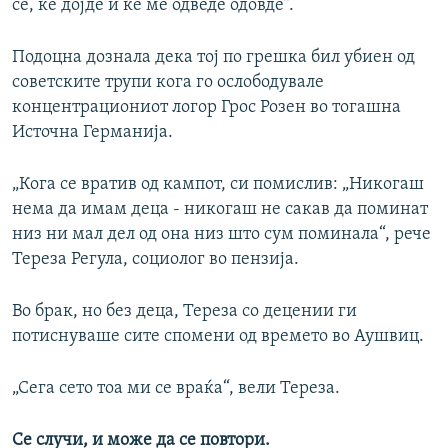
се, ќе дојде и ќе ме одведе одовде“.
Подоцна дознала дека тој по грешка бил убиен од
советските трупи кога го ослободувале
концентрациониот логор Грос Розен во тогашна
Источна Германија.
„Кога се вратив од кампот, си помислив: „Никогаш
нема да имам деца - никогаш не сакав да поминат
низ ни мал дел од она низ што сум поминала“, рече
Тереза Регула, социолог во пензија.
Во брак, но без деца, Тереза со децении ги
потиснуваше сите спомени од времето во Аушвиц.
„Сега сето тоа ми се враќа“, вели Тереза.
Се случи, и може да се повтори.