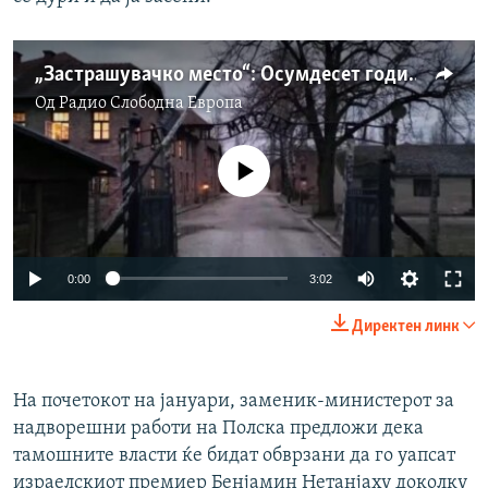
„Застрашувачко место“: Осумдесет години по ослободувањето на Аушвиц
Од
Радио Слободна Eвропа
No media source currently available
Auto
0:00
3:02
240p
Директен линк
360p
Auto
240p
360p
480p
480p
На почетокот на јануари, заменик-министерот за
надворешни работи на Полска предложи дека
720p
720p
1080p
тамошните власти ќе бидат обврзани да го уапсат
1080p
израелскиот премиер Бенјамин Нетанјаху доколку