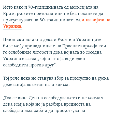
Исто како и 70-годишнината од анексијата на
Крим, руските претставници не беа поканети да
присуствуваат на 80-годишнината од
инвазијата на
Украина.
Цивински истакна дека и Русите и Украинците
биле меѓу припадниците на Црвената армија кои
го ослободиле логорот и дека војната во соседна
Украина е затоа „војна што ја води еден
ослободител против друг“.
Тој рече дека не станува збор за присуство на руска
делегација во сегашната клима.
„Тоа се вика Ден на ослободувањето и не мислам
дека земја која не ја разбира вредноста на
слободата има работа да присуствува на