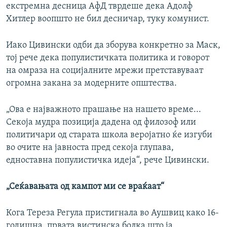
екстремна десница АфД тврдеше дека Адолф
Хитлер воопшто не бил десничар, туку комунист.
Иако Цивински одби да зборува конкретно за Маск,
тој рече дека популистичката политика и говорот
на омраза на социјалните мрежи претставуваат
огромна закана за модерните општества.
„Ова е најважното прашање на нашето време...
Секоја мудра позиција дадена од филозоф или
политичари од старата школа веројатно ќе изгуби
во очите на јавноста пред секоја глупава,
едноставна популистичка идеја“, рече Цивински.
„Сеќавањата од кампот ми се враќаат“
Кога Тереза Регула пристигнала во Аушвиц како 16-
годишна, првата вистинска болка што ја