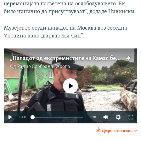
церемонијата посветена на ослободувањето. Би
било цинично да присуствуваат“, додаде Цивински.
Музејот го осуди нападот на Москва врз соседна
Украина како „варварски чин“.
„Нападот од екстремистите на Хамас беше нов Холокауст“
Од
Радио Слободна Eвропа
No media source currently available
Auto
0:00
3:38
240p
Директен линк
360p