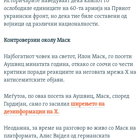
Историчарите наведуваат дека кампот го
ослободиле единиците на 60-та армија на Првиот
украински фронт, но дека тие биле составени од
војници од различни националности.
Контроверзии околу Маск
Најбогатиот човек на светот, Илон Маск, го посети
Аушвиц минатата година, откако се соочи со чести
критики поради реакциите на неговата мрежа Х на
антисемитските објави.
Меѓутоа, по оваа посета на Аушвиц, Маск, според
Гардијан, само го засилил
ширењето на
дезинформации на Х.
Неодамна, за време на разговор во живо со Маск на
платформата, Алис Вајдел од германската