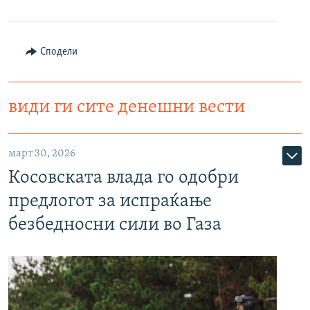
Сподели
види ги сите денешни вести
март 30, 2026
Косовската влада го одобри
предлогот за испраќање
безбедносни сили во Газа