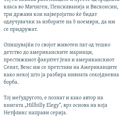
класа во Мичиген, Пенсилванија и Висконсин,
три држави кои најверојатно ќе бидат
одлучувачки за изборите на 5 ноември, да им
се придружат.
Опишувајќи го својот животен пат од тешко
детство до американските маринци,
престижниот факултет Јеил и американскиот
Сенат, Венс им се претстави на Американците
како некој што ја разбира нивната секојдневна
борба.
Тој меѓудругото, е познат и како автор на
книгата „Hillbilly Elegy“, врз основа на која
Нетфликс направи серија.