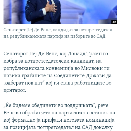
РСЕ веб страници
Сенаторот Џеј Ди Венс, кандидат за потпретседател
на републиканската партија на изборите во САД
Сенаторот Џеј Ди Венс, кој Доналд Трамп го
избра за потпретседателски кандидат, на
републиканската конвенција во Милвоки ги
повика граѓаните на Соединетите Држави да
„одберат нов пат“ кој ги става работниците во
центарот.
„Ќе бидеме обединети во поддршката“, рече
Венс во обраќањето на партискиот состанок на
кој формално ја прифати неговата номинација
за позицијата потпретседател на САД доколку