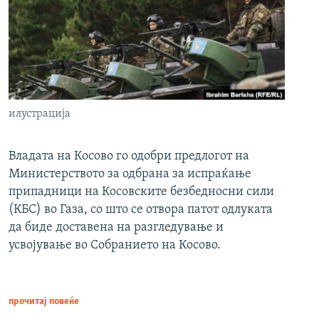
илустрација
Владата на Косово го одобри предлогот на
Министерството за одбрана за испраќање
припадници на Косовските безбедносни сили
(КБС) во Газа, со што се отвора патот одлуката
да биде доставена на разгледување и
усвојување во Собранието на Косово.
прочитај повеќе