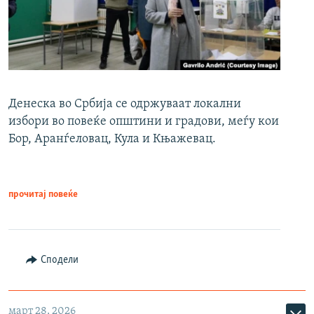
Денеска во Србија се одржуваат локални
избори во повеќе општини и градови, меѓу кои
Бор, Аранѓеловац, Кула и Књажевац.
прочитај повеќе
Сподели
март 28, 2026