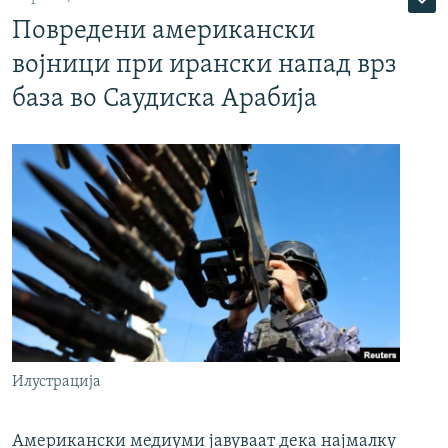
Повредени американски
војници при ирански напад врз
база во Саудиска Арабија
Илустрација
Американски медиуми јавуваат дека најмалку