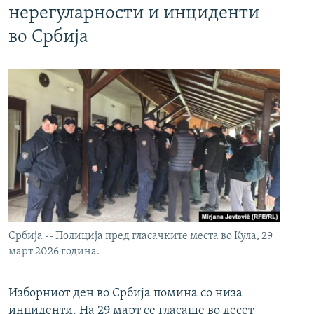
нерегуларности и инциденти
во Србија
Србија -- Полиција пред гласачките места во Кула, 29
март 2026 година.
Изборниот ден во Србија помина со низа
инциденти. На 29 март се гласаше во десет