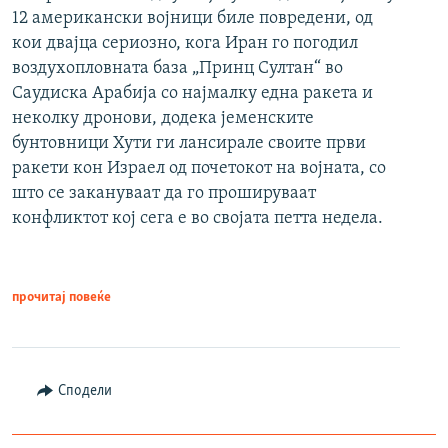
12 американски војници биле повредени, од
кои двајца сериозно, кога Иран го погодил
воздухопловната база „Принц Султан“ во
Саудиска Арабија со најмалку една ракета и
неколку дронови, додека јеменските
бунтовници Хути ги лансирале своите први
ракети кон Израел од почетокот на војната, со
што се закануваат да го прошируваат
конфликтот кој сега е во својата петта недела.
прочитај повеќе
Сподели