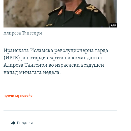
Алиреза Тангсири
Иранската Исламска револуционерна гарда
(ИРГК) ја потврди смртта на командантот
Алиреза Тангсири во израелски воздушен
напад минатата недела.
прочитај повеќе
Сподели