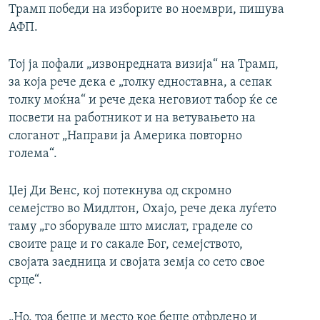
Трамп победи на изборите во ноември, пишува
АФП.
Тој ја пофали „извонредната визија“ на Трамп,
за која рече дека е „толку едноставна, а сепак
толку моќна“ и рече дека неговиот табор ќе се
посвети на работникот и на ветувањето на
слоганот „Направи ја Америка повторно
голема“.
Џеј Ди Венс, кој потекнува од скромно
семејство во Мидлтон, Охајо, рече дека луѓето
таму „го зборувале што мислат, граделе со
своите раце и го сакале Бог, семејството,
својата заедница и својата земја со сето свое
срце“.
„Но, тоа беше и место кое беше отфрлено и