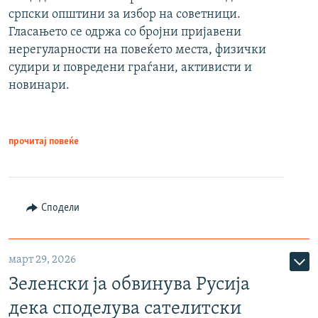
српски општини за избор на советници.
Гласањето се одржа со бројни пријавени
нерегуларности на повеќето места, физички
судири и повредени граѓани, активисти и
новинари.
прочитај повеќе
Сподели
март 29, 2026
Зеленски ја обвинува Русија
дека споделува сателитски