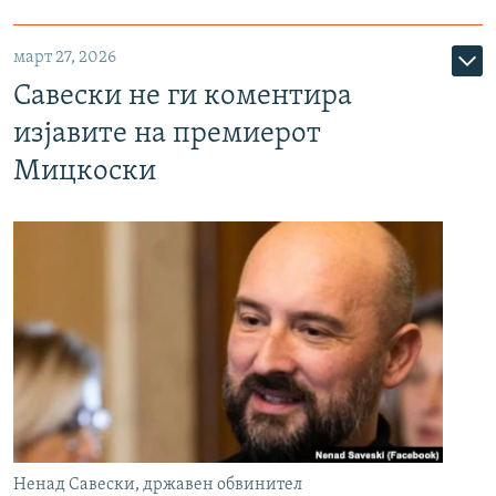
март 27, 2026
Савески не ги коментира
изјавите на премиерот
Мицкоски
Ненад Савески, државен обвинител