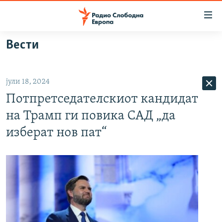
Достапни
линкови
Оди
Вести
на
МАКЕДОНИЈА
содржината
СВЕТ
Оди
јули 18, 2024
ВИЗУЕЛНО
на
Потпретседателскиот кандидат
главната
ВЕСТИ
навигација
на Трамп ги повика САД „да
ШТО ТРЕБА ДА ЗНАЕТЕ
Премини
изберат нов пат“
на
ПРИЈАВИ СЕ ЗА ЊУЗЛЕТЕР
пребарување
ПОДКАСТ ЗОШТО?
СЛЕДЕТЕ НЕ