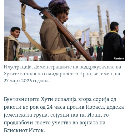
Илустрација, Демонстрациите на поддржувачите на
Хутите во знак на солидарност со Иран, во Јемен, на
27 март 2026 година.
Бунтовниците Хути испалија втора серија од
ракети во рок од 24 часа против Израел, додека
јеменската група, сојузничка на Иран, го
продлабочи своето учество во војната на
Блискиот Исток.