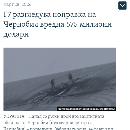
март 28, 2026
Г7 разгледува поправка на
Чернобил вредна 575 милиони
долари
УКРАИНА – Напад со руски дрон врз заштитната
обвивка на Чернобил (нуклеарна централа
Чернобил) – последици. Забранета зона. 14 февруари