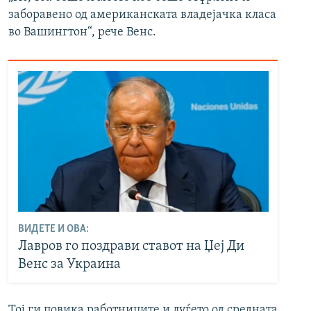
заборавено од американската владејачка класа
во Вашингтон“, рече Венс.
ВИДЕТЕ И ОВА:
Лавров го поздрави ставот на Џеј Ди
Венс за Украина
Тој ги повика работниците и луѓето од средната