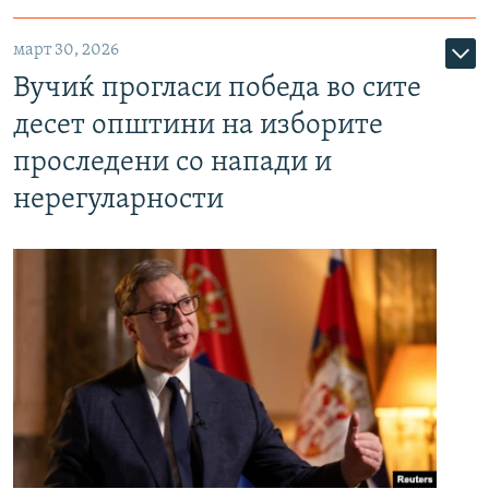
март 30, 2026
Вучиќ прогласи победа во сите
десет општини на изборите
проследени со напади и
нерегуларности