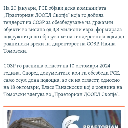
На 20 јануари, РСЕ објави дека компанијата
„Праеториан ДООЕЛ Скопје“ која го добила
тендерот на СОЗР за обезбедување на државни
објекти во висина од 3,8 милиони евра, формирала
подружница по објавување на тендерот која води до
роднински врски на директорот на СОЗР, Ивица
Томовски.
СОЗР го распиша огласот на 10 октомври 2024
година. Според документите кои ги обезбеди РСЕ,
само осум дена подоцна, во ек на огласот, односно
на 18 октомври, Власе Танаскоски кој е роднина на
Томовски влегува во „Праеториан ДООЕЛ Скопје“.