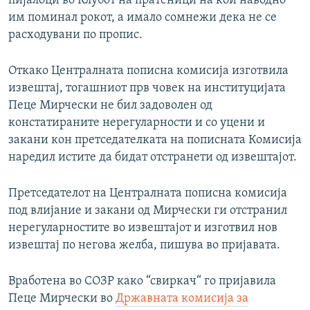
пијалоци во Клубот на пратеници на кои наводно
им поминал рокот, а имало сомнежи дека не се
расходувани по пропис.
Откако Централната пописна комисија изготвила
извештај, тогашниот прв човек на институцијата
Пеце Мирчески не бил задоволен од
констатираните нерегуларности и со уцени и
закани кон претседателката на пописната Комисија
наредил истите да бидат отстранети од извештајот.
Претседателот на Централната пописна комисија
под влијание и закани од Мирчески ги отстранил
нерегуларностите во извештајот и изготвил нов
извештај по негова желба, пишува во пријавата.
Вработена во СОЗР како “свиркач“ го пријавила
Пеце Мирчески во
Државната комисија за