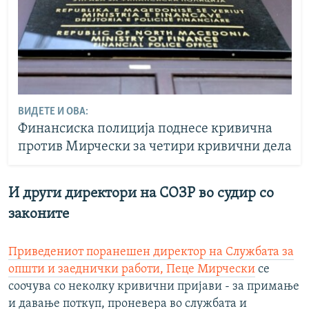
ВИДЕТЕ И ОВА:
Финансиска полиција поднесе кривична
против Мирчески за четири кривични дела
И други директори на СОЗР во судир со
законите
Приведениот поранешен директор на Службата за
општи и заеднички работи, Пеце Мирчески
се
соочува со неколку кривични пријави - за примање
и давање поткуп, проневера во службата и