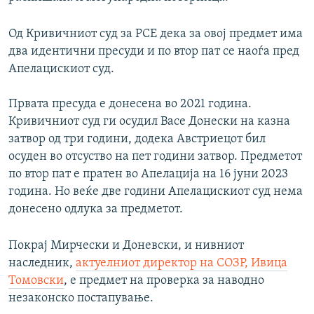
Од Кривичниот суд за РСЕ дека за овој предмет има
два идентични пресуди и по втор пат се наоѓа пред
Апелацискиот суд.
Првата пресуда е донесена во 2021 година.
Кривичниот суд ги осудил Васе Донески на казна
затвор од три години, додека Австриецот бил
осуден во отсуство на пет години затвор. Предметот
по втор пат е пратен во Апелација на 16 јуни 2023
година. Но веќе две години Апелацискиот суд нема
донесено одлука за предметот.
Покрај Мирчески и Доневски, и нивниот
наследник,
актуелниот директор на СОЗР, Ивица
Томовски
, е предмет на проверка за наводно
незаконско постапување.