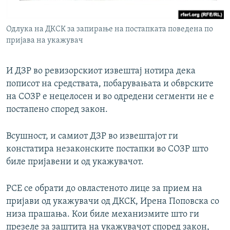
Одлука на ДКСК за запирање на постапката поведена по
пријава на укажувач
И ДЗР во ревизорскиот извештај нотира дека
пописот на средствата, побарувањата и обврските
на СОЗР е нецелосен и во одредени сегменти не е
постапено според закон.
Всушност, и самиот ДЗР во извештајот ги
констатира незаконските постапки во СОЗР што
биле пријавени и од укажувачот.
РСЕ се обрати до овластеното лице за прием на
пријави од укажувачи од ДКСК, Ирена Поповска со
низа прашања. Кои биле механизмите што ги
презеле за заштита на укажувачот според закон,