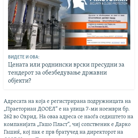
ВИДЕТЕ И ОВА:
Цената или роднински врски пресудни за
тендерот за обезбедување државни
објекти?
Адресата на која е регистрирана подружницата на
„Праеториан ДООЕЛ“ е на улица 7-ми ноември бр.
262 во Охрид. На оваа адреса се наоѓа седиштето на
компанијата „Гашо Пласт“, чиј сопственик e Дарко
Гашиќ, кој пак е прв братучед на директорот на