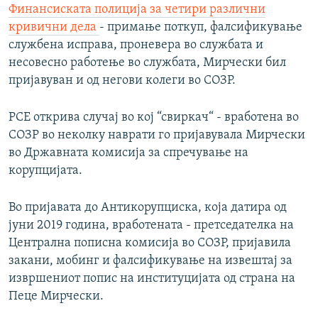
Финансиската полиција за четири различни
кривични дела
- примање поткуп, фалсификување
службена исправа, проневера во службата и
несовесно работење во службата, Мирчески бил
пријавуван и од негови колеги во СОЗР.
РСЕ открива случај во кој “свиркач“ - вработена во
СОЗР во неколку наврати го пријавувала Мирчески
во Државната комисија за спречување на
корупцијата.
Во пријавата до Антикорупциска, која датира од
јуни 2019 година, вработената - претседателка на
Централна пописна комисија во СОЗР, пријавила
закани, мобинг и фалсификување на извештај за
извршениот попис на институцијата од страна на
Пеце Мирчески.