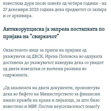
известила дури после повеќе од четири години - на
27 декември 2023 година дека предметот се запира
и се архивира.
Антикорупциска ја запрела постапката по
пријава на “свиркачот“
Овластеното лице за прием на пријави од
укажувачи од ДКСК, Ирена Поповска во одлуката
доставена до укажувачот наведува дека со увидот
од двата извештаи се воочени разлики во
содржината.
„Од анализата на двата документи, произлегува
дека во бифето на Министерството за финансии
имало кражба на храна и пијалоци, за што било
известено и МВР. Постои неусогласеност помеѓу