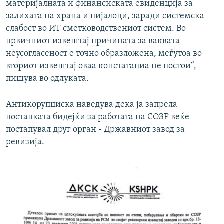
материјалната и финансиската евиденција за
залихата на храна и пијалоци, заради системска
слабост во ИТ сметководствениот систем. Во
првичниот извештај причината за ваквата
неусогласеност е точно образложена, меѓутоа во
вториот извештај оваа констатациа не постои“,
пишува во одлуката.
Антикорупциска наведува дека ја запрела
постапката бидејќи за работата на СОЗР веќе
постапувал друг орган - Државниот завод за
ревизија.