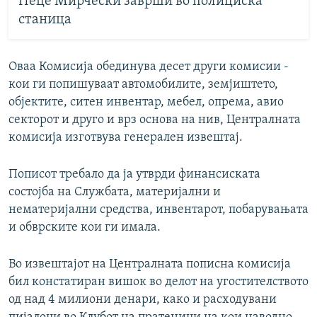
Пеце Мирчески заврши во полициска
станица
Оваа Комисија обединува десет други комисии -
кои ги попишуваат автомобилите, земјиштето,
објектите, ситен инвентар, мебел, опрема, авио
секторот и друго и врз основа на нив, Централната
комисија изготвува генерален извештај.
Пописот требало да ја утврди финансиската
состојба на Службата, материјални и
нематеријални средства, инвентарот, побарувањата
и обврските кои ги имала.
Во извештајот на Централната пописна комисија
бил констатиран вишок во делот на угостителството
од над 4 милиони денари, како и расходувани