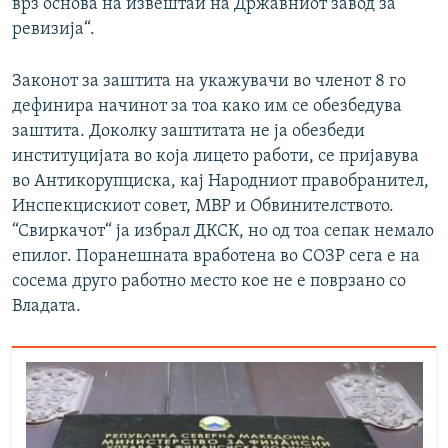
врз основа на извештаи на Државниот завод за
ревизија“.
Законот за заштита на укажувачи во членот 8 го
дефинира начинот за тоа како им се обезбедува
заштита. Доколку заштитата не ја обезбеди
институцијата во која лицето работи, се пријавува
во Антикорупциска, кај Народниот правобранител,
Инспекцискиот совет, МВР и Обвинителството.
“Свиркачот“ ја избрал ДКСК, но од тоа сепак немало
епилог. Поранешната вработена во СОЗР сега е на
сосема друго работно место кое не е поврзано со
Владата.