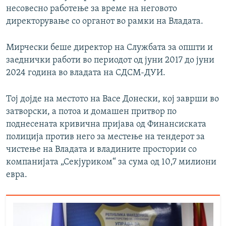
несовесно работење за време на неговото
директорување со органот во рамки на Владата.
Мирчески беше директор на Службата за општи и
заеднички работи во периодот од јуни 2017 до јуни
2024 година во владата на СДСМ-ДУИ.
Тој дојде на местото на Васе Донески, кој заврши во
затворски, а потоа и домашен притвор по
поднесената кривична пријава од Финансиската
полиција против него за местење на тендерот за
чистење на Владата и владините простории со
компанијата „Секјуриком“ за сума од 10,7 милиони
евра.