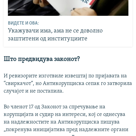
ВИДЕТЕ И ОВА:
Укажувачи има, ама не се доволно
заштитени од институциите
Што предвидува законот?
И ревизорите изготвиле извештај по пријавата на
“свиркачот“, но Антикорупциска сепак го затворила
случајот и не постапила.
Во членот 17 од Законот за спречување на
корупцијата и судир на интереси, кој се однесува
на надлежностите на Антикорупциска пишува
„покренува иницијатива пред надлежните органи