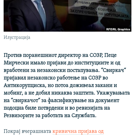
РСЕ веб страници
Илустрација
Против поранешниот директор на СОЗР, Пеце
Мирчески имало пријави до институциите и од
вработени за незаконски постапувања. “Свиркач“
пријавил незаконско работење на СОЗР во
Антикорупциска, но потоа доживеал закани и
мобинг, а не добил никаква заштита. Укажувањата
на “свиркачот“ за фалсификување на документ
подоцна биле потврдени и во ревизијата на
Резвизорите за работата на Службата.
Покрај вчерашната
кривична пријава од