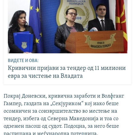
ВИДЕТЕ И ОВА:
Кривични пријави за тендер од 11 милиони
евра за чистење на Владата
Покрај Доневски, кривична заработи и Волфганг
Гампер, газдата на „Секјуриком“ кој иако беше
осомничен за соизвршителство во местење на
тендер, избега од Северна Македонија и тоа со
одземен пасош од судот. Подоцна, за него беше
распишана и меѓународна потерница.