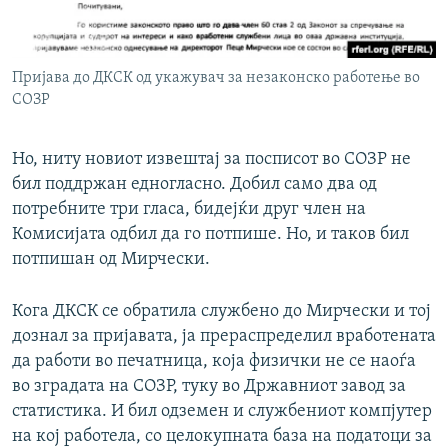
Пријава до ДКСК од укажувач за незаконско работење во
СОЗР
Но, ниту новиот извештај за посписот во СОЗР не
бил поддржан едногласно. Добил само два од
потребните три гласа, бидејќи друг член на
Комисијата одбил да го потпише. Но, и таков бил
потпишан од Мирчески.
Кога ДКСК се обратила службено до Мирчески и тој
дознал за пријавата, ја прераспределил вработената
да работи во печатница, која физички не се наоѓа
во зградата на СОЗР, туку во Државниот завод за
статистика. И бил одземен и службениот компјутер
на кој работела, со целокупната база на податоци за