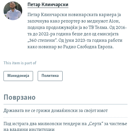
Петар Клинчарски
Петар Клинчарски новинарската кариера ја
започнува како репортер во медиумот А1он,
подоцна продолжувајќи ја во ТВ Телма. Од 2016-
та до 2022-ра година беше дел од емисијата
„360 степени“. Од јуни 2023-та година работи
како новинар во Радио Слободна Европа.
This item is part of
Македонија
Политика
Поврзано
Државата не се грижи домаќински за својот имот
Под истрага два милионски тендери на „Серта“ за чистење
на владини институции