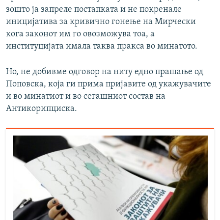
зошто ја запреле постапката и не покренале
иницијатива за кривично гонење на Мирчески
кога законот им го овозможува тоа, а
институцијата имала таква пракса во минатото.
Но, не добивме одговор на ниту едно прашање од
Поповска, која ги прима пријавите од укажувачите
и во минатиот и во сегашниот состав на
Антикорипциска.