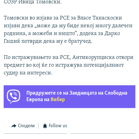
СОЗР Ивица Томовски.
Томовски во изјава за РСЕ за Власе Танаскоски
изјави дека „може да му биде некој многу далечен
роднина, а можеби и ништо“, додека за Дарко
Гашиќ потврди дека му е братучед.
По истражувањето на РСЕ, Антикорупциска отвори
предмет во кој ќе го истражува потенцијалниот
судир на интереси.
Придружете се на Заедницата на Слободна
Европа на
Вибер
Сподели
Follow us