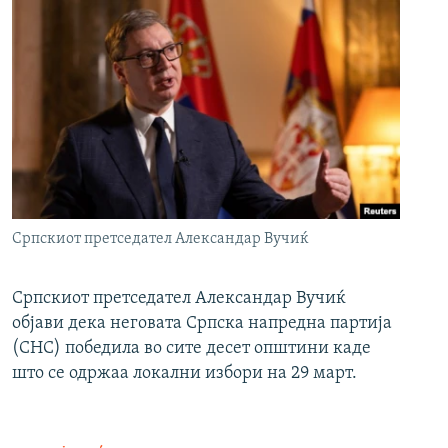
Српскиот претседател Александар Вучиќ
Српскиот претседател Александар Вучиќ
објави дека неговата Српска напредна партија
(СНС) победила во сите десет општини каде
што се одржаа локални избори на 29 март.