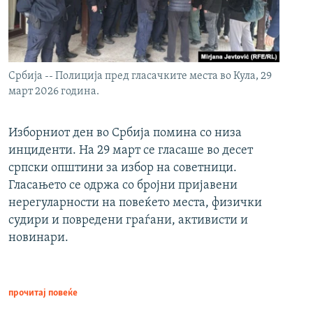
Србија -- Полиција пред гласачките места во Кула, 29
март 2026 година.
Изборниот ден во Србија помина со низа
инциденти. На 29 март се гласаше во десет
српски општини за избор на советници.
Гласањето се одржа со бројни пријавени
нерегуларности на повеќето места, физички
судири и повредени граѓани, активисти и
новинари.
прочитај повеќе