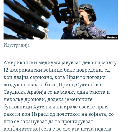
Илустрација
Американски медиуми јавуваат дека најмалку
12 американски војници биле повредени, од
кои двајца сериозно, кога Иран го погодил
воздухопловната база „Принц Султан“ во
Саудиска Арабија со најмалку една ракета и
неколку дронови, додека јеменските
бунтовници Хути ги лансирале своите први
ракети кон Израел од почетокот на војната, со
што се закануваат да го прошируваат
конфликтот кој сега е во својата петта недела.