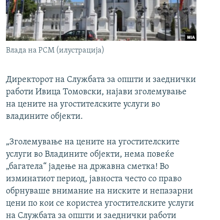
РСЕ веб страници
Влада на РСМ (илустрација)
Директорот на Службата за општи и заеднички
работи Ивица Томовски, најави зголемување
на цените на угостителските услуги во
владините објекти.
„Зголемување на цените на угостителските
услуги во Владините објекти, нема повеќе
„багатела“ јадење на државна сметка! Во
изминатиот период, јавноста често со право
обрнуваше внимание на ниските и непазарни
цени по кои се користеа угостителските услуги
на Службата за општи и заеднички работи