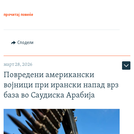
прочитај повеќе
Сподели
март 28, 2026
Повредени американски
војници при ирански напад врз
база во Саудиска Арабија