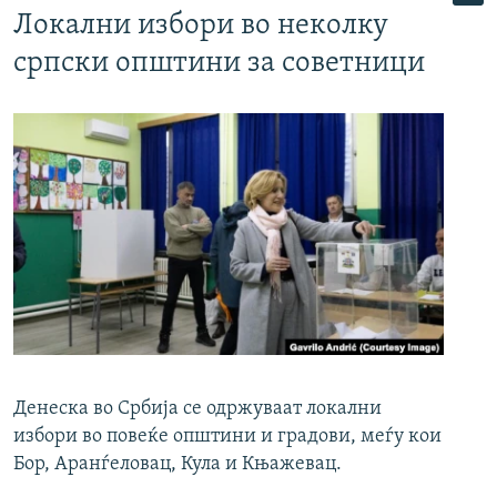
Локални избори во неколку
српски општини за советници
Денеска во Србија се одржуваат локални
избори во повеќе општини и градови, меѓу кои
Бор, Аранѓеловац, Кула и Књажевац.