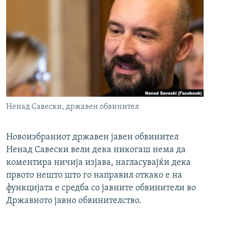
Ненад Савески, државен обвинител
Новоизбраниот државен јавен обвинител
Ненад Савески вели дека никогаш нема да
коментира ничија изјава, нагласувајќи дека
првото нешто што го направил откако е на
функцијата е средба со јавните обвинители во
Државното јавно обвинителство.