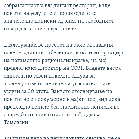
собранискиот и владиниот ресторан, каде
цените на услугите и производите се
значително пониски од оние на слободниот
пазар достапни за граѓаните.
„Излегувајќи во пресрет на овие оправдани
повеќегодишни забелешки, како и во функција
на натамошно рационализирање, на мој
предлог како директор на СОЗР, Владата вчера
едногласно усвои првична одлука за
зголемување на цените на угостителските
услуги за 50 отсто. Ваквото зголемување на
цените не е прекумерно имајќи предвид дека
претходно цените беа значително пониски во
споредба со приватниот пазар“, додава
Томовски.
Тој најави дека во периодот што следува, ќе се