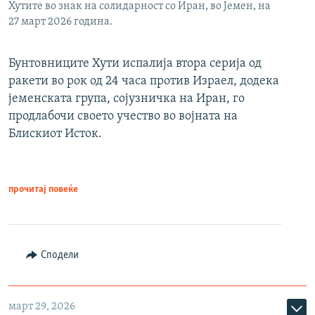
Хутите во знак на солидарност со Иран, во Јемен, на
27 март 2026 година.
Бунтовниците Хути испалија втора серија од
ракети во рок од 24 часа против Израел, додека
јеменската група, сојузничка на Иран, го
продлабочи своето учество во војната на
Блискиот Исток.
прочитај повеќе
Сподели
март 29, 2026