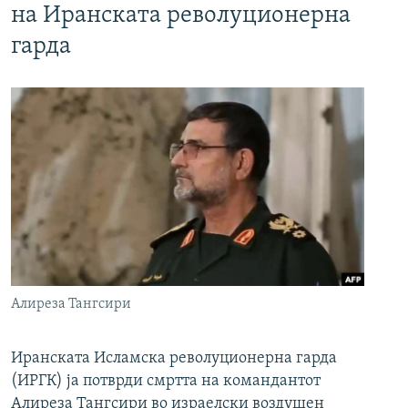
на Иранската револуционерна
гарда
Алиреза Тангсири
Иранската Исламска револуционерна гарда
(ИРГК) ја потврди смртта на командантот
Алиреза Тангсири во израелски воздушен