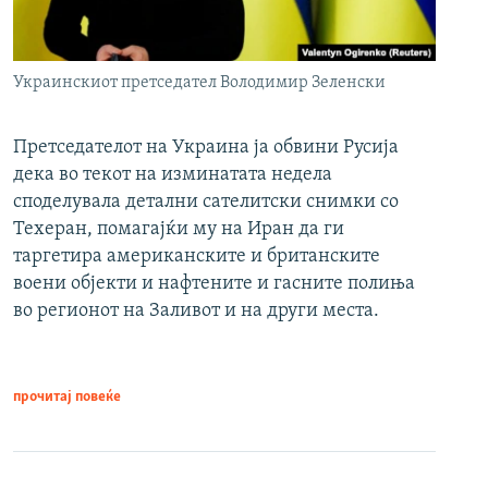
Украинскиот претседател Володимир Зеленски
Претседателот на Украина ја обвини Русија
дека во текот на изминатата недела
споделувала детални сателитски снимки со
Техеран, помагајќи му на Иран да ги
таргетира американските и британските
воени објекти и нафтените и гасните полиња
во регионот на Заливот и на други места.
прочитај повеќе