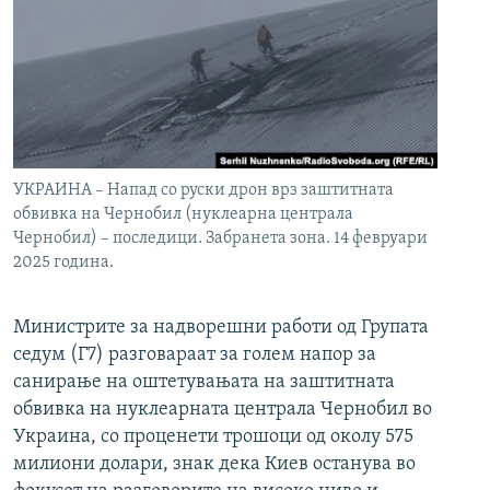
УКРАИНА – Напад со руски дрон врз заштитната
обвивка на Чернобил (нуклеарна централа
Чернобил) – последици. Забранета зона. 14 февруари
2025 година.
Министрите за надворешни работи од Групата
седум (Г7) разговараат за голем напор за
санирање на оштетувањата на заштитната
обвивка на нуклеарната централа Чернобил во
Украина, со проценети трошоци од околу 575
милиони долари, знак дека Киев останува во