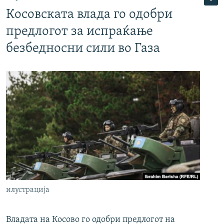
Косовската влада го одобри
предлогот за испраќање
безбедносни сили во Газа
илустрација
Владата на Косово го одобри предлогот на