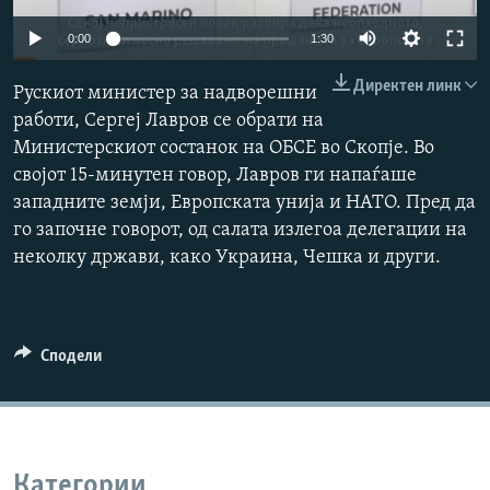
РСЕ веб страници
Auto
0:00
1:30
240p
Директен линк
Рускиот министер за надворешни
360p
работи, Сергеј Лавров се обрати на
Министерскиот состанок на ОБСЕ во Скопје. Во
480p
Auto
240p
360p
480p
својот 15-минутен говор, Лавров ги напаѓаше
720p
западните земји, Европската унија и НАТО. Пред да
720p
1080p
1080p
го започне говорот, од салата излегоа делегации на
неколку држави, како Украина, Чешка и други.
Сподели
Категории