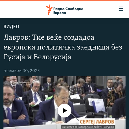
Достапни
линкови
Оди
ВИДЕО
на
МАКЕДОНИЈА
Лавров: Тие веќе создадоа
содржината
СВЕТ
Оди
европска политичка заедница без
ВИЗУЕЛНО
на
Русија и Белорусија
главната
ВЕСТИ
навигација
ноември 30, 2023
ШТО ТРЕБА ДА ЗНАЕТЕ
Премини
на
ПРИЈАВИ СЕ ЗА ЊУЗЛЕТЕР
пребарување
ПОДКАСТ ЗОШТО?
СЛЕДЕТЕ НЕ
No media source currently available