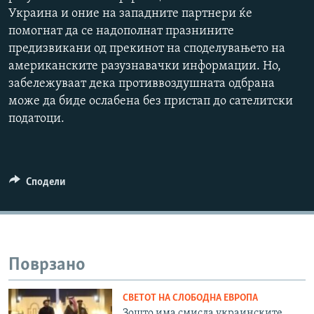
Украина и оние на западните партнери ќе
480p
помогнат да се надополнат празнините
720p
предизвикани од прекинот на споделувањето на
1080p
американските разузнавачки информации. Но,
забележуваат дека противвоздушната одбрана
може да биде ослабена без пристап до сателитски
податоци.
Auto
240p
360p
480p
720p
1080p
Сподели
Поврзано
СВЕТОТ НА СЛОБОДНА ЕВРОПА
Зошто има смисла украинските