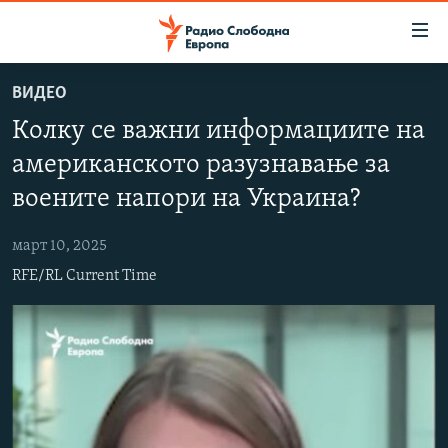
Достапни
линкови
Оди
ВИДЕО
на
МАКЕДОНИЈА
Колку се важни информациите на
содржината
СВЕТ
Оди
американското разузнавање за
ВИЗУЕЛНО
на
воените напори на Украина?
главната
ВЕСТИ
навигација
март 10, 2025
ШТО ТРЕБА ДА ЗНАЕТЕ
Премини
RFE/RL Current Time
на
ПРИЈАВИ СЕ ЗА ЊУЗЛЕТЕР
пребарување
ПОДКАСТ ЗОШТО?
СЛЕДЕТЕ НЕ