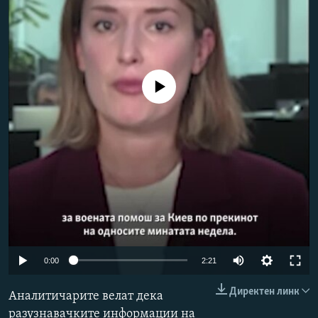
РСЕ веб страници
No media source currently available
Auto
0:00
2:21
240p
Директен линк
Аналитичарите велат дека
360p
разузнавачките информации на