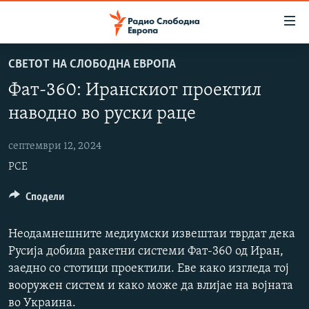
Достапни
линкови
Оди
СВЕТОТ НА СЛОБОДНА ЕВРОПА
на
МАКЕДОНИЈА
Фат-360: Иранскиот проектил
содржината
СВЕТ
Оди
наводно во руски раце
ВИЗУЕЛНО
на
главната
септември 12, 2024
ВЕСТИ
навигација
РСЕ
ШТО ТРЕБА ДА ЗНАЕТЕ
Премини
на
ПРИЈАВИ СЕ ЗА ЊУЗЛЕТЕР
Сподели
пребарување
ПОДКАСТ ЗОШТО?
Неодамнешните медиумски извештаи тврдат дека
Русија добила ракетни системи Фат-360 од Иран,
СЛЕДЕТЕ НЕ
заедно со стотици проектили. Еве како изгледа тој
вооружен систем и како може да влијае на војната
во Украина.