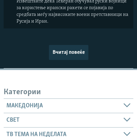
Извештаите дека Техеран обучувал руски војници
за користење ирански ракети се појавија по
средбата меѓу највисоките воени претставници на
Русија и Иран.
Вчитај повеќе
Категории
МАКЕДОНИЈА
СВЕТ
ТВ ТЕМА НА НЕДЕЛАТА