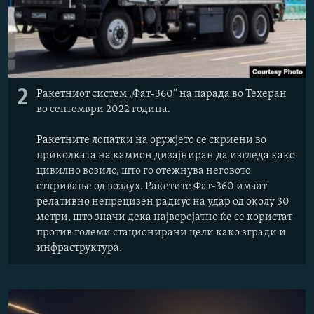
2
Ракетниот систем „Фат-360“ на парада во Техеран
во септември 2022 година.
Ракетните лопатки на оружјето се скриени во
приколката на камион дизајниран да изгледа како
цивилно возило, што го отежнува неговото
откривање од воздух. Ракетите Фат-360 имаат
релативно непрецизен радиус на удар од околу 30
метри, што значи дека најверојатно ќе се користат
против големи стационирани цели како згради и
инфраструктура.