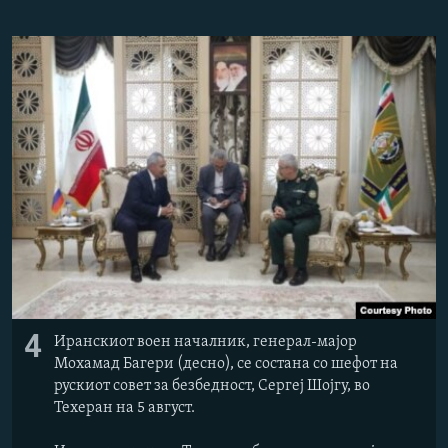
4
Иранскиот воен началник, генерал-мајор
Мохамад Багери (десно), се состана со шефот на
рускиот совет за безбедност, Сергеј Шојгу, во
Техеран на 5 август.