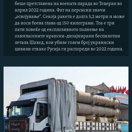
беше претставена на воената парада во Техеран во
април 2022 година. Фат на персиски значи
„освојување“. Секоја ракета е долга 5,2 метри и може
да носи боева глава од 150 килограми. Тоа е три
пати повеќе од експлозивното полнење на
озлогласените ирански-дизајнирани беспилотни
летала Шахед, кои убиле голем број украински
цивили откако Русија ги распореди во 2022 година.