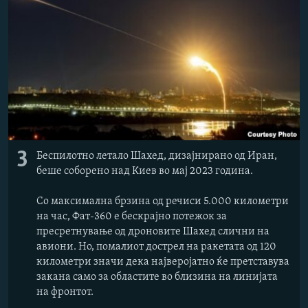
3
Беспилотно летало Шахед, дизајнирано од Иран,
беше соборено над Киев во мај 2023 година.
Со максимална брзина од речиси 5.000 километри
на час, Фат-360 е бескрајно потежок за
пресретнување од дроновите Шахед слични на
авиони. Но, помалиот дострел на ракетата од 120
километри значи дека најверојатно ќе претставува
закана само за областите во близина на линијата
на фронтот.