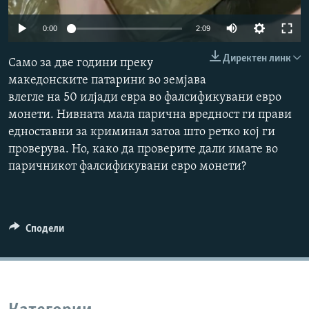
РСЕ веб страници
Auto
0:00
2:09
240p
Директен линк
Само за две години преку
360p
македонските патарини во земјава
влегле на 50 илјади евра во фалсификувани евро
480p
Auto
240p
360p
480p
монети. Нивната мала парична вредност ги прави
720p
едноставни за криминал затоа што ретко кој ги
720p
1080p
1080p
проверува. Но, како да проверите дали имате во
паричникот фалсификувани евро монети?
Сподели