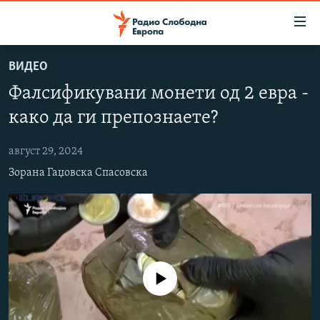
Достапни
линкови
Оди
ВИДЕО
на
МАКЕДОНИЈА
Фалсификувани монети од 2 евра -
содржината
СВЕТ
Оди
како да ги препознаете?
ВИЗУЕЛНО
на
главната
август 29, 2024
ВЕСТИ
навигација
Зорана Гаџовска Спасовска
ШТО ТРЕБА ДА ЗНАЕТЕ
Премини
на
ПРИЈАВИ СЕ ЗА ЊУЗЛЕТЕР
пребарување
ПОДКАСТ ЗОШТО?
СЛЕДЕТЕ НЕ
No media source currently available