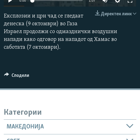
0:00
1:07
РСЕ веб страници
240p
Директен линк
Експлозии и црн чад се гледаат
360p
денеска (9 октомври) во Газа
Израел продолжи со одмазднички воздушни
480p
Auto
240p
360p
480p
напади како одговор на нападот од Хамас во
720p
саботата (7 октомври).
720p
1080p
1080p
Сподели
Категории
МАКЕДОНИЈА