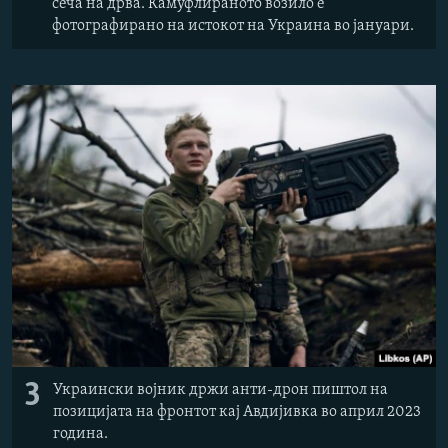
сеча на дрва. Камуфлираното возило е
фотографирано на истокот на Украина во јануари.
3
Украински војник држи анти-дрон пиштол на
позицијата на фронтот кај Авдијивка во април 2023
година.