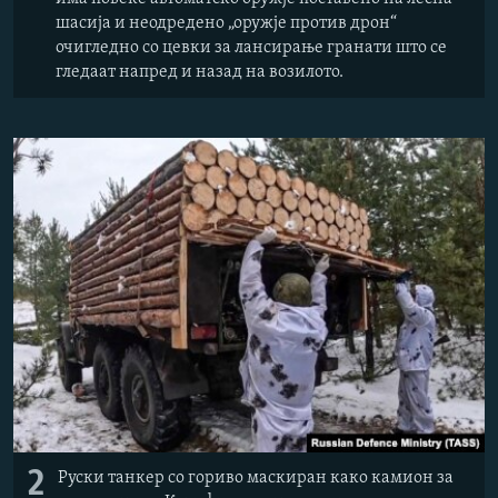
шасија и неодредено „оружје против дрон“
очигледно со цевки за лансирање гранати што се
гледаат напред и назад на возилото.
2
Руски танкер со гориво маскиран како камион за