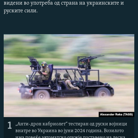
видени во употреба од страна на украинските и
РСЕ веб страници
руските сили.
1
„Анти-дрон кабриолет“ тестиран од руски војници
внатре во Украина во јуни 2024 година. Возилото
има повеќе автоматско оружје поставено на лесна