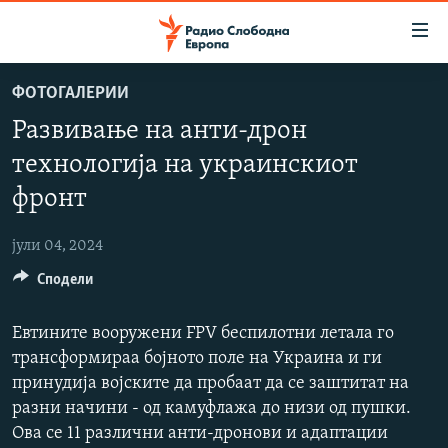
Достапни
линкови
Оди
ФОТОГАЛЕРИИ
на
МАКЕДОНИЈА
Развивање на анти-дрон
содржината
СВЕТ
Оди
технологија на украинскиот
ВИЗУЕЛНО
на
фронт
главната
ВЕСТИ
навигација
јули 04, 2024
ШТО ТРЕБА ДА ЗНАЕТЕ
Премини
на
Сподели
ПРИЈАВИ СЕ ЗА ЊУЗЛЕТЕР
пребарување
ПОДКАСТ ЗОШТО?
Евтините вооружени FPV беспилотни летала го
трансформираа бојното поле на Украина и ги
СЛЕДЕТЕ НЕ
принудија војските да пробаат да се заштитат на
разни начини - од камуфлажа до низи од пушки.
Ова се 11 различни анти-дронови и адаптации