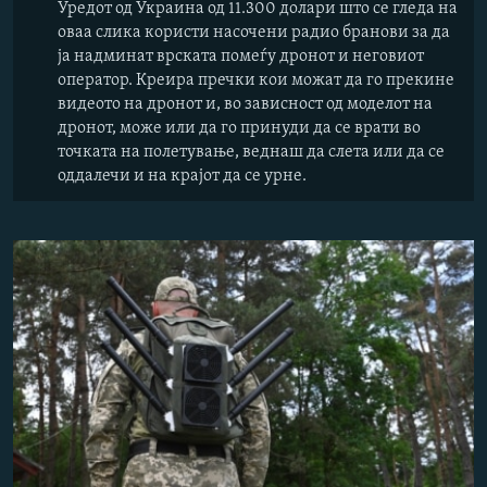
Уредот од Украина од 11.300 долари што се гледа на
оваа слика користи насочени радио бранови за да
ја надминат врската помеѓу дронот и неговиот
оператор. Креира пречки кои можат да го прекине
видеото на дронот и, во зависност од моделот на
дронот, може или да го принуди да се врати во
точката на полетување, веднаш да слета или да се
оддалечи и на крајот да се урне.