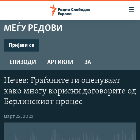
Достапни
линкови
Оди
МЕЃУ РЕДОВИ
на
МАКЕДОНИЈА
содржината
СВЕТ
Пријави се
Оди
ПРИЈАВИ СЕ
ВИЗУЕЛНО
на
ЕПИЗОДИ
АРТИКЛИ
ЗА
главната
ВЕСТИ
навигација
Опис
ШТО ТРЕБА ДА ЗНАЕТЕ
Премини
Нечев: Граѓаните ги оценуваат
на
ПРИЈАВИ СЕ ЗА ЊУЗЛЕТЕР
како многу корисни договорите од
пребарување
ПОДКАСТ ЗОШТО?
Берлинскиот процес
март 22, 2023
СЛЕДЕТЕ НЕ