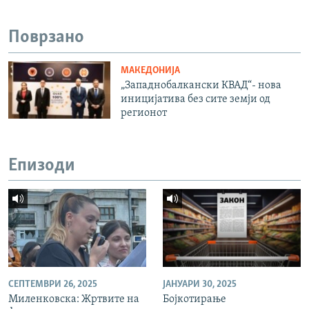
Поврзано
МАКЕДОНИЈА
„Западнобалкански КВАД“- нова
иницијатива без сите земји од
регионот
Епизоди
СЕПТЕМВРИ 26, 2025
ЈАНУАРИ 30, 2025
Миленковска: Жртвите на
Бојкотирање