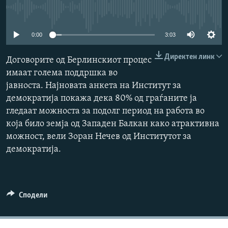
РСЕ веб страници
No media source currently available
0:00
3:03
Директен линк
Договорите од Берлинскиот процес
имаат голема поддршка во
јавноста. Најновата анкета на Институт за
демократија покажа дека 80% од граѓаните ја
гледаат можноста за подолг период на работа во
која било земја од Западен Балкан како атрактивна
можност, вели Зоран Нечев од Институтот за
демократија.
Сподели