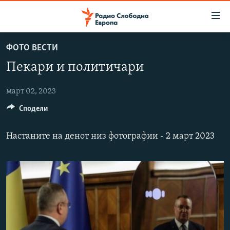
Достапни
линкови
Оди
ФОТО ВЕСТИ
на
МАКЕДОНИЈА
Пекари и политичари
содржината
СВЕТ
Оди
ВИЗУЕЛНО
на
март 02, 2023
главната
Сподели
ВЕСТИ
навигација
ШТО ТРЕБА ДА ЗНАЕТЕ
Премини
Настаните на денот низ фотографии - 2 март 2023
на
ПРИЈАВИ СЕ ЗА ЊУЗЛЕТЕР
пребарување
ПОДКАСТ ЗОШТО?
СЛЕДЕТЕ НЕ