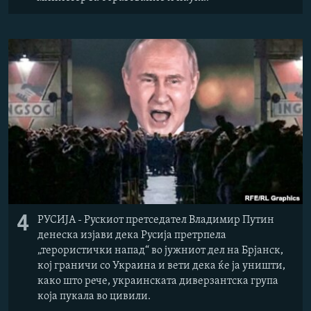
4
РУСИЈА - Рускиот претседател Владимир Путин
денеска изјави дека Русија претрпела
„терористички напад“ во јужниот дел на Брјанск,
кој граничи со Украина и вети дека ќе ја уништи,
како што рече, украинската диверзантска група
која пукала во цивили.