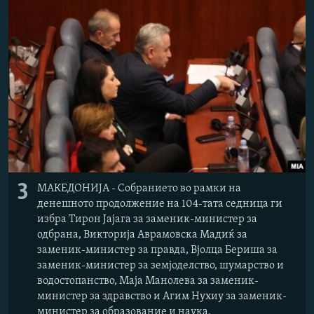
3
МАКЕДОНИЈА - Собранието во рамки на
денешното продолжение на 104-тата седница ги
избра Тирон Јајага за заменик-министер за
одбрана, Викторија Аврамовска Мадиќ за
заменик-министер за правда, Вјолца Бериша за
заменик-министер за земјоделство, шумарство и
водостопанство, Маја Манолева за заменик-
министер за здравство и Агим Нухиу за заменик-
министер за образование и наука.