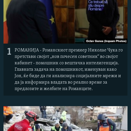
РСЕ веб страници
1
РОМАНИЈА - Романскиот премиер Николае Чука го
претстави својот „нов почесен советник“ во својот
кабинет - помошник со вештачка интелигенција.
Главната задача на помошникот, именуван како
Јон, ќе биде да ги анализира социјалните мрежи и
да ја информира владата во реално време за
предлозите и желбите на Романците.