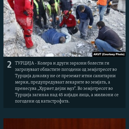
2
ТУРЦИЈА - Колера и други заразни болести ги
загрозуваат областите погодени од земјотресот во
Турција доколку не се преземат итни санитарни
мерки, предупредуваат лекарите во земјата, а
пренесува „Хуриет дејли њуз“. Во земјотресот во
Турција загинаа над 45 илјади лица, а милиони се
погодени од катастрофата.