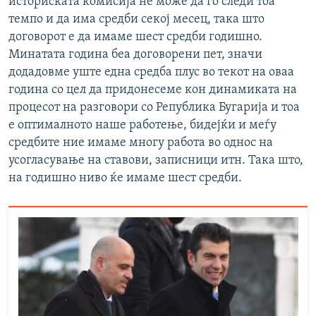
историската комисија не може да го следи тоа
темпо и да има средби секој месец, така што
договорот е да имаме шест средби годишно.
Минатата година беа договорени пет, значи
додадовме уште една средба плус во текот на оваа
година со цел да придонесеме кон динамиката на
процесот на разговори со Република Бугарија и тоа
е оптималното наше работење, бидејќи и меѓу
средбите ние имаме многу работа во однос на
усогласување на ставови, записници итн. Така што,
на годишно ниво ќе имаме шест средби.