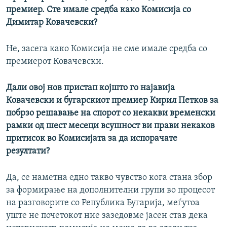
премиер. Сте имале средба како Комисија со
Димитар Ковачевски?
Не, засега како Комисија не сме имале средба со
премиерот Ковачевски.
Дали овој нов пристап којшто го најавија
Ковачевски и бугарскиот премиер Кирил Петков за
побрзо решавање на спорот со некакви временски
рамки од шест месеци всушност ви прави некаков
притисок во Комисијата за да испорачате
резултати?
Да, се наметна едно такво чувство кога стана збор
за формирање на дополнителни групи во процесот
на разговорите со Република Бугарија, меѓутоа
уште не почетокот ние зазедовме јасен став дека