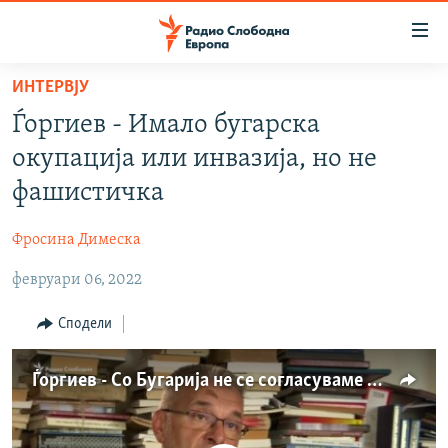
Достапни
линкови
Оди
ИНТЕРВЈУ
на
МАКЕДОНИЈА
Ѓоргиев - Имало бугарска
содржината
СВЕТ
Оди
окупација или инвазија, но не
ВИЗУЕЛНО
на
фашистичка
главната
ВЕСТИ
навигација
Фросина Димеска
ШТО ТРЕБА ДА ЗНАЕТЕ
Премини
на
февруари 06, 2022
ПРИЈАВИ СЕ ЗА ЊУЗЛЕТЕР
пребарување
ПОДКАСТ ЗОШТО?
Сподели
СЛЕДЕТЕ НЕ
Ѓоргиев - Со Бугарија не се согласуваме што значи заедничка историја