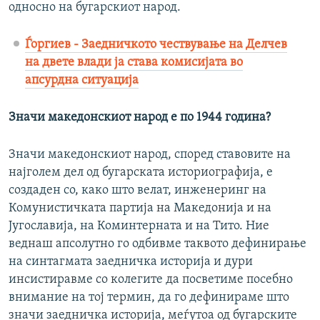
односно на бугарскиот народ.
Ѓоргиев - Заедничкото чествување на Делчев
на двете влади ја става комисијата во
апсурдна ситуација
Значи македонскиот народ е по 1944 година?
Значи македонскиот народ, според ставовите на
најголем дел од бугарската историографија, е
создаден со, како што велат, инженеринг на
Комунистичката партија на Македонија и на
Југославија, на Коминтерната и на Тито. Ние
веднаш апсолутно го одбивме таквото дефинирање
на синтагмата заедничка историја и дури
инсистиравме со колегите да посветиме посебно
внимание на тој термин, да го дефинираме што
значи заедничка историја, меѓутоа од бугарските