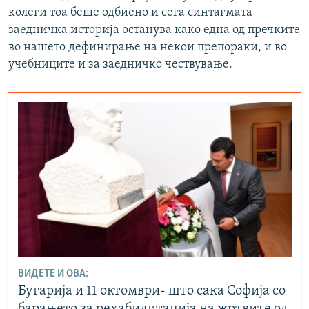
колеги тоа беше одбиено и сега синтагмата
заедничка историја останува како една од пречките
во нашето дефинирање на некои препораки, и во
учебниците и за заедничко чествување.
ВИДЕТЕ И ОВА:
Бугарија и 11 октомври- што сака Софија со
барањето за рехабилитација на жртвите од