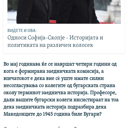
ВИДЕТЕ И ОВА:
Односи Софија-Скопје - Историјата и
политиката на различен колосек
Во мај годинава ќе се навршат четири години од
кога е формирана заедничката комисија, а
впечатокот е дека вие сè уште имате силни
несогласувања со колегите од бугарската страна
околу терминот заедничка историја. Професоре,
дали вашите бугарски колеги инсистираат на тоа
дека заедничката историја подразбира дека
Македонците до 1945 година биле Бугари?