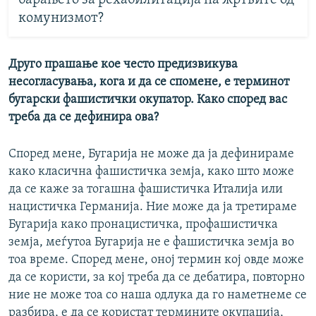
комунизмот?
Друго прашање кое често предизвикува
несогласувања, кога и да се спомене, е терминот
бугарски фашистички окупатор. Како според вас
треба да се дефинира ова?
Според мене, Бугарија не може да ја дефинираме
како класична фашистичка земја, како што може
да се каже за тогашна фашистичка Италија или
нацистичка Германија. Ние може да ја третираме
Бугарија како пронацистичка, профашистичка
земја, меѓутоа Бугарија не е фашистичка земја во
тоа време. Според мене, оној термин кој овде може
да се користи, за кој треба да се дебатира, повторно
ние не може тоа со наша одлука да го наметнеме се
разбира, е да се користат термините окупација,