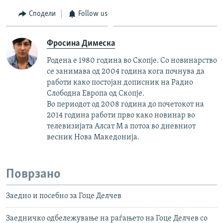
Сподели
Follow us
Фросина Димеска
Родена е 1980 година во Скопје. Со новинарство
се занимава од 2004 година кога почнува да
работи како постојан дописник на Радио
Слободна Европа од Скопје.
Во периодот од 2008 година до почетокот на
2014 година работи прво како новинар во
телевизијата Алсат М а потоа во дневниот
весник Нова Македонија.
Поврзано
Заедно и посебно за Гоце Делчев
Заедничко одбележување на раѓањето на Гоце Делчев со