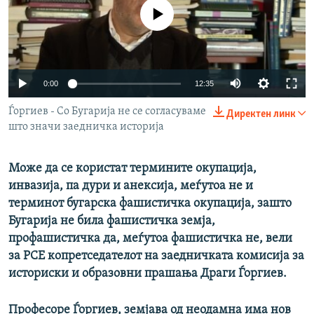
No media source currently available
РСЕ веб страници
Auto
0:00
12:35
240p
Ѓоргиев - Со Бугарија не се согласуваме
Директен линк
што значи заедничка историја
360p
480p
Auto
240p
360p
480p
Може да се користат термините окупација,
720p
инвазија, па дури и анексија, меѓутоа не и
720p
1080p
терминот бугарска фашистичка окупација, зашто
1080p
Бугарија не била фашистичка земја,
профашистичка да, меѓутоа фашистичка не, вели
за РСЕ копретседателот на заедничката комисија за
историски и образовни прашања Драги Ѓоргиев.
Професоре Ѓоргиев, земјава од неодамна има нов