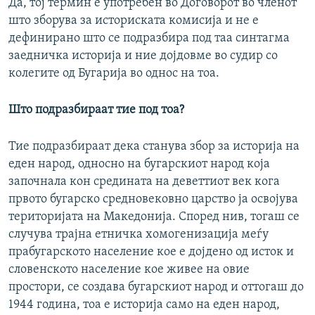
Да, тој термин е употребен во Договорот во членот
што зборува за историската комисија и не е
дефинирано што се подразбира под таа синтагма
заедничка историја и ние дојдовме во судир со
колегите од Бугарија во однос на тоа.
Што подразбираат тие под тоа?
Тие подразбираат дека станува збор за историја на
еден народ, односно на бугарскиот народ која
започнала кон средината на деветтиот век кога
првото бугарско средновековно царство ја освојува
територијата на Македонија. Според нив, тогаш се
случува трајна етничка хомогенизација меѓу
прабугарското население кое е дојдено од исток и
словенското население кое живее на овие
простори, се создава бугарскиот народ и оттогаш до
1944 година, тоа е историја само на еден народ,