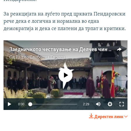
За реакцијата на луѓето пред црквата Пендаровски
рече дека е логична и нормална во една
демократија и дека се платени да трпат и критики.
Заедничкото чествување на Делчев чин на добра волја, но и повод за тензии
Од
Радио Слободна Eвропа
No media source currently available
Auto
0:00
2:29
240p
Директен линк
360p