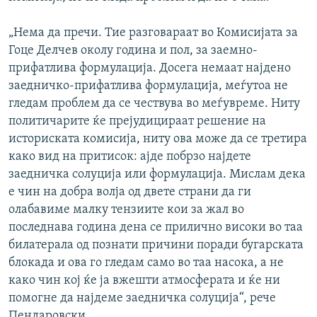
„Нема да пречи. Тие разговараат во Комисијата за
Гоце Делчев околу година и пол, за заемно-
прифатлива формулација. Досега немаат најдено
заедничко-прифатлива формулација, меѓутоа не
гледам проблем да се чествува во меѓувреме. Ниту
политичарите ќе прејудицираат решение на
историската комисија, ниту ова може да се третира
како вид на притисок: ајде побрзо најдете
заедничка солуција или формулација. Мислам дека
е чин на добра волја од двете страни да ги
олабавиме малку тензиите кои за жал во
последнава година дена се прилично високи во таа
билатерала од познати причини поради бугарската
блокада и ова го гледам само во таа насока, а не
како чин кој ќе ја вжешти атмосферата и ќе ни
помогне да најдеме заедничка солуција“, рече
Пендаровски.