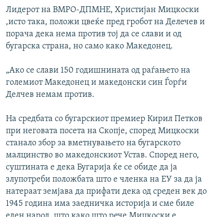
Auto
240p
360p
480p
480p
Лидерот на ВМРО-ДПМНЕ, Христијан Мицкоски
,исто така, положи цвеќе пред гробот на Делечев и
720p
720p
1080p
порача дека нема против тој да се слави и од
1080p
бугарска страна, но само како Македонец.
„Ако се слави 150 годишнината од раѓањето на
големиот Македонец и македонски син Ѓорѓи
Делчев немам против.
На средбата со бугарскиот премиер Кирил Петков
при неговата посета на Скопје, според Мицкоски
станало збор за вметнувањето на бугарското
малцинство во македонскиот Устав. Според него,
суштината е дека Бугарија ќе се обиде да ја
злупотреби положбата што е членка на ЕУ за да ја
натераат земјава да прифати дека од среден век до
1945 година има заедничка историја и сме биле
еден народ, што како што рече Мицкоски е