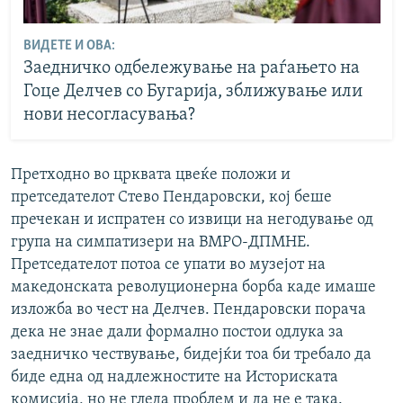
ВИДЕТЕ И ОВА:
Заедничко одбележување на раѓањето на
Гоце Делчев со Бугарија, зближување или
нови несогласувања?
Претходно во црквата цвеќе положи и
претседателот Стево Пендаровски, кој беше
пречекан и испратен со извици на негодување од
група на симпатизери на ВМРО-ДПМНЕ.
Претседателот потоа се упати во музејот на
македонската револуционерна борба каде имаше
изложба во чест на Делчев. Пендаровски порача
дека не знае дали формално постои одлука за
заедничко чествување, бидејќи тоа би требало да
биде една од надлежностите на Историската
комисија, но не гледа проблем и да не е така.