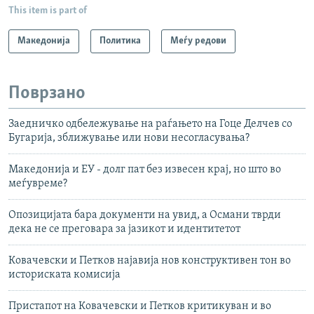
This item is part of
Македонија
Политика
Меѓу редови
Поврзано
Заедничко одбележување на раѓањето на Гоце Делчев со
Бугарија, зближување или нови несогласувања?
Македонија и ЕУ - долг пат без извесен крај, но што во
меѓувреме?
Опозицијата бара документи на увид, а Османи тврди
дека не се преговара за јазикот и идентитетот
Ковачевски и Петков најавија нов конструктивен тон во
историската комисија
Пристапот на Ковачевски и Петков критикуван и во