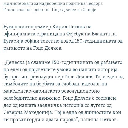
министерката за надворешна политика Теодора
Генчовска на гробот на Гоце Делчев во Скопје
Бугарскиот премиер Кирил Петков на
официјалната страница на Фејсбук на Владата на
Бугарија објави текст по повод 150-годишнината од
раѓањето на Гоце Делчев.
„Денеска ја славиме 150-годишнината од раѓањето
на еден од најсветлите умови во нашата историја -
бугарскиот револуционер Гоце Делчев. Тој е еден од
симболите на борбата за слобода, идеолог на
македонско-одринското револуционерно
ослободително движење. Гоце Делчев е составен
дел од нашата заедничка историја со луѓето од
Северна Македонија. Тој е една од личностите кои
ги прават горди и двата народа“, напиша Петков.