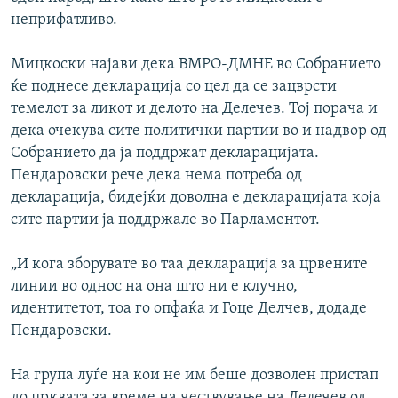
неприфатливо.
Мицкоски најави дека ВМРО-ДМНЕ во Собранието
ќе поднесе декларација со цел да се зацврсти
темелот за ликот и делото на Делечев. Тој порача и
дека очекува сите политички партии во и надвор од
Собранието да ја поддржат декларацијата.
Пендаровски рече дека нема потреба од
декларација, бидејќи доволна е декларацијата која
сите партии ја поддржале во Парламентот.
„И кога зборувате во таа декларација за црвените
линии во однос на она што ни е клучно,
идентитетот, тоа го опфаќа и Гоце Делчев, додаде
Пендаровски.
На група луѓе на кои не им беше дозволен пристап
до црквата за време на чествување на Делечев од