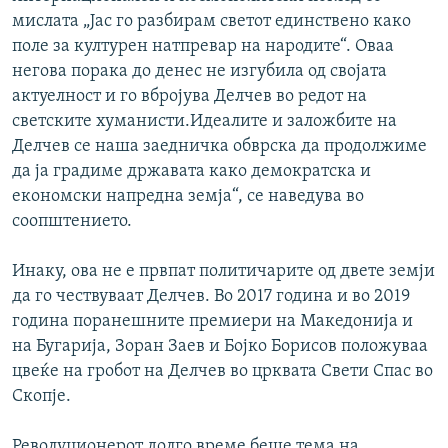
мислата „Јас го разбирам светот единствено како
поле за културен натпревар на народите“. Оваа
негова порака до денес не изгубила од својата
актуелност и го вбројува Делчев во редот на
светските хуманисти.Идеалите и заложбите на
Делчев се наша заедничка обврска да продолжиме
да ја градиме државата како демократска и
економски напредна земја“, се наведува во
соопштението.
Инаку, ова не е првпат политичарите од двете земји
да го чествуваат Делчев. Во 2017 година и во 2019
година поранешните премиери на Македонија и
на Бугарија, Зоран Заев и Бојко Борисов положуваа
цвеќе на гробот на Делчев во црквата Свети Спас во
Скопје.
Револуционерот долго време беше тема на