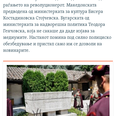
раѓањето на револуционерот. Македонската
предводена од министерката за култура Бисера
Костадиновска Стојчевска. Бугарската од
министерката за надворешна политика Теодора
Генчовска, која не сакаше да даде изјава за
медиумите. Настанот помина под силно полициско
обезбедување и пристап само им се дозволи на
новинарите.