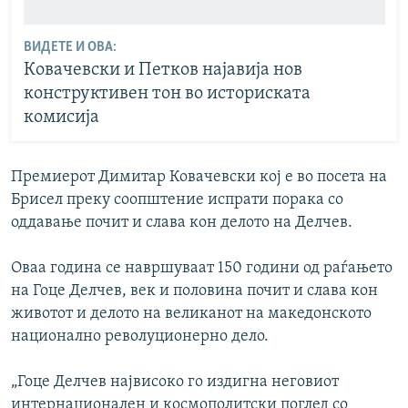
ВИДЕТЕ И ОВА:
Ковачевски и Петков најавија нов
конструктивен тон во историската
комисија
Премиерот Димитар Ковачевски кој е во посета на
Брисел преку соопштение испрати порака со
оддавање почит и слава кон делото на Делчев.
Оваа година се навршуваат 150 години од раѓањето
на Гоце Делчев, век и половина почит и слава кон
животот и делото на великанот на македонското
национално револуционерно дело.
„Гоце Делчев највисоко го издигна неговиот
интернационален и космополитски поглед со