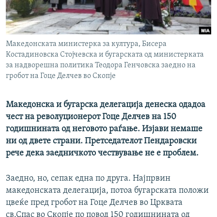
РСЕ веб страници
Македонската министерка за култура, Бисера
Костадиновска Стојчевска и бугарската од министерката
за надворешна политика Теодора Генчовска заедно на
гробот на Гоце Делчев во Скопје
Македонска и бугарска делегација денеска одадоа
чест на револуционерот Гоце Делчев на 150
годишнината од неговото раѓање. Изјави немаше
ни од двете страни. Претседателот Пендаровски
рече дека заедничкото чествување не е проблем.
Заедно, но, сепак една по друга. Најпрвин
македонската делегација, потоа бугарската положи
цвеќе пред гробот на Гоце Делчев во Црквата
св.Спас во Скопје по повод 150 годишнината од