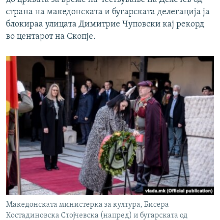
страна на македонската и бугарската делегација ја
блокираа улицата Димитрие Чуповски кај рекорд
во центарот на Скопје.
Македонската министерка за култура, Бисера
Костадиновска Стојчевска (напред) и бугарската од