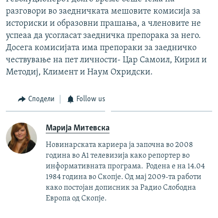
разговори во заедничката мешовите комисија за
историски и образовни прашања, а членовите не
успеаа да усогласат заедничка препорака за него.
Досега комисијата има препораки за заедничко
чествување на пет личности- Цар Самоил, Кирил и
Методиј, Климент и Наум Охридски.
Сподели
Follow us
Марија Митевска
Новинарската кариера ја започна во 2008
година во А1 телевизија како репортер во
информативната програма. Родена е на 14.04
1984 година во Скопје. Од мај 2009-та работи
како постојан дописник за Радио Слободна
Европа од Скопје.