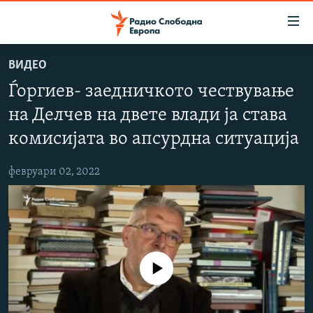
Достапни
линкови
Оди
ВИДЕО
на
МАКЕДОНИЈА
Ѓоргиев- заедничкото чествување
содржината
СВЕТ
Оди
на Делчев на двете влади ја става
ВИЗУЕЛНО
на
комисијата во апсурдна ситуација
главната
ВЕСТИ
навигација
февруари 02, 2022
ШТО ТРЕБА ДА ЗНАЕТЕ
Премини
на
ПРИЈАВИ СЕ ЗА ЊУЗЛЕТЕР
пребарување
ПОДКАСТ ЗОШТО?
СЛЕДЕТЕ НЕ
No media source currently available