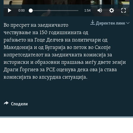
РСЕ веб страници
Auto
0:00
1:54
240p
Директен линк
Во пресрет на заедничкото
360p
чествување на 150 годишнината од
раѓањето на Гоце Делчев на политичари од
480p
Auto
240p
360p
480p
Македонија и од Бугарија во петок во Скопје
720p
копретседателот на заедничката комисија за
720p
1080p
1080p
историски и образовни прашања меѓу двете земји
Драги Ѓоргиев за РСЕ оценува дека ова ја става
комисијата во апсурдна ситуација.
Сподели