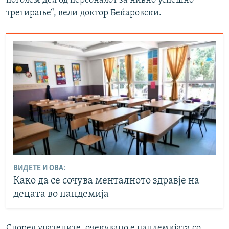
поголем дел од персоналот за нивно успешно
третирање“, вели доктор Беќаровски.
ВИДЕТЕ И ОВА:
Како да се сочува менталното здравје на
децата во пандемија
Според упатените, очекувано е пандемијата со