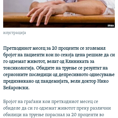
РСЕ веб страници
илустрација
Претходниот месец за 20 проценти се зголемил
бројот на пациенти кои по секоја цена решиле да си
го одземат животот, велат од Клиниката за
токсикологија. Обидите на труење се резултат на
сериозните последици од депресивното однесување
предизвикано од пандемијата, вели доктор Нико
Беќаровски.
Бројот на граѓани кои претходниот месец се
обиделе да си го одземат животот преку различни
обилици на труење пораснал за 20 проценти во