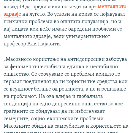
ковид 19 да предизвика последици врз
менталното
здравје
на луѓето. Во услови на криза се појавуваат
психички проблеми во општата популација, но и
кај лицата кои веќе имале одредени проблеми со
менталното здравје, вели универзитетскиот
професор Али Пајазити.
„Масовното користење на антидепресиви заборува
за феноменот нестабилна единка и нестабилно
општество. Се соочуваме со проблеми коишто го
терааат поединецот да ги користи тие средства кои
се всушност бегање од реалноста, а не и решавање
на проблемот. На ова влијае и глобалната
тенденција на едно депресивно општество во кое
граѓаните се обидуваат да ги избегнуваат
семејните, социо-економските проблеми.
Масовните обиди на самоубиства и користењето на