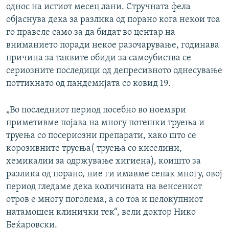
однос на истиот месец лани. Стручната фела
објаснува дека за разлика од порано кога некои тоа
го правеле само за да бидат во центар на
вниманието поради некое разочарување, годинава
причина за таквите обиди за самоубиства се
сериозните последици од депресивното однесување
поттикнато од пандемијата со ковид 19.
„Во последниот период посебно во ноември
приметивме појава на многу потешки труења и
труења со посериозни препарати, како што се
корозивните труења( труења со киселини,
хемикалии за одржување хигиена), коишто за
разлика од порано, ние ги имавме сепак многу, овој
период гледаме дека количината на венсениот
отров е многу поголема, а со тоа и целокупниот
натамошен клинички тек“, вели доктор Нико
Беќаровски.