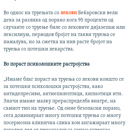
Во однос на труењата со
лекови
Беќаровски вели
дека за разлика од порано кога 95 проценти од
случаите со труење биле со лековите дијазепам или
лексилиум, периодов бројот на такви труења се
намалува, но за сметка на нив расте бројот на
труења со потешки лекарства.
Во пораст психолошките растројства
„Имаме благ пораст на труења со лекови коишто се
за потешки психолошки растројства, како
антидепресиви, антиепилептици, хипнотици итн.
Значи имаме малку прераспределба внатре, на
самиот тип на труење. Од оние безопасни порано,
сега доминираат многу потешки труења со многу
посериозна клиничка слика кои ангажираат многу