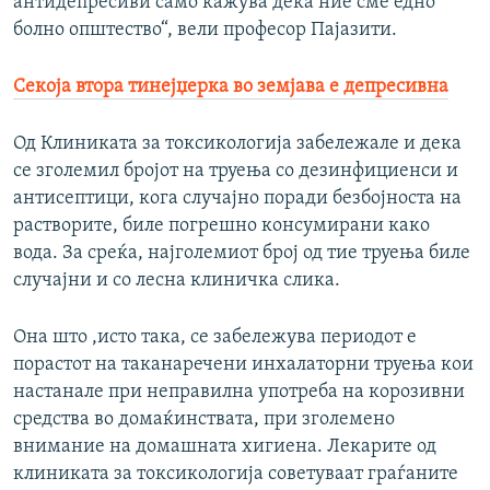
антидепресиви само кажува дека ние сме едно
болно општество“, вели професор Пајазити.
Секоја втора тинејџерка во земјава е депресивна
Од Клиниката за токсикологија забележале и дека
се зголемил бројот на труења со дезинфициенси и
антисептици, кога случајно поради безбојноста на
растворите, биле погрешно консумирани како
вода. За среќа, најголемиот број од тие труења биле
случајни и со лесна клиничка слика.
Она што ,исто така, се забележува периодот е
порастот на таканаречени инхалаторни труења кои
настанале при неправилна употреба на корозивни
средства во домаќинствата, при зголемено
внимание на домашната хигиена. Лекарите од
клиниката за токсикологија советуваат граѓаните