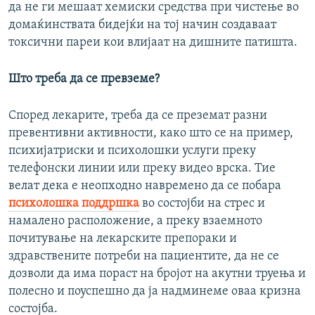
да не ги мешаат хемиски средства при чистење во
домаќинствата бидејќи на тој начин создаваат
токсични пареи кои влијаат на дишните патишта.
Што треба да се превземе?
Според лекарите, треба да се преземат разни
превентивни активности, како што се на пример,
психијатриски и психолошки услуги преку
телефонски линии или преку видео врска. Тие
велат дека е неопходно навремено да се побара
психолошка поддршка
во состојби на стрес и
намалено расположение, а преку взаемното
почитување на лекарските препораки и
здравствените потреби на пациентите, да не се
дозволи да има пораст на бројот на акутни труења и
полесно и поуспешно да ја надминеме оваа кризна
состојба.