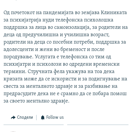
Од почетокот на пандемијата во земјава Клиниката
за психијатрија нуди телефонска психолошка
поддршка за лица во самоизолација, за родители на
деца од предучилишна и училишна возраст,
родители на деца со посебни потреби, поддршка за
адолесценти и жени во бременост и после
породување. Услугата е телефонска со тим од
психијатри и психолози во одредени временски
термини. Стручната фела укажува на тоа дека
кризата може да се искористи и за подигнување на
свеста за менталното здравје и за разбивање на
предрасудите дека не е срамно да се побара помош
за своето ментално здравје.
Сподели
Follow us