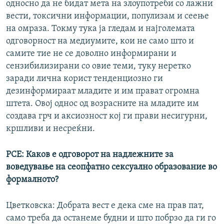
односно да не бидат мета на злоупотреби со лажни
вести, токсични информации, популизам и сеење
на омраза. Токму тука ја гледам и најголемата
одговорност на медиумите, кои не само што и
самите тие не се доволно информирани и
сензибилизирани со овие теми, туку неретко
заради лична корист тенденциозно ги
дезинформираат младите и им прават огромна
штета. Овој однос од возрасните на младите им
создава грч и аксиозност кој ги прави несигурни,
кршливи и несреќни.
РСЕ: Каков е одговорот на надлежните за
воведување на сеопфатно сексуално образование во
формалното?
Цветковска: Добрата вест е дека сме на прав пат,
само треба да останеме будни и што побрзо да ги го