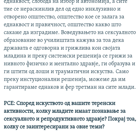
еднаквост, слобода на избор и автономија, а сите
тие се нераскинлив дел од едно инклузивно и
отворено општество, општество кое се залага за
еднаквост и правичност, општество какво што
сакаме да изградиме. Воведувањето на сексуалното
образование во училиштата кажува за тоа дека
државата е одговорна и грижлива кон својата
младина и преку системски решенија се грижи за
нивното физичко и ментално здравје, ги образува и
ги штити од лоши и трауматични искуства. Само
преку инстуционални решенија, можеме да им
гарантираме еднаков и фер третман на сите млади.
РСЕ: Според искуството од вашите теренски
активности, колку младите имаат познавање за
сексуалното и репродуктивното здравје? Покрај тоа,
колку се заинтересирани за овие теми?