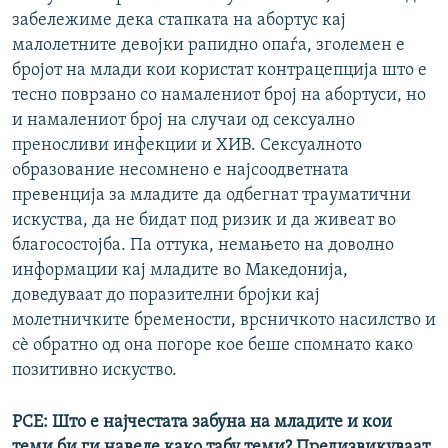
забележиме дека стапката на абортус кај
мaлолетните девојки рапидно опаѓа, зголемен е
бројот на млади кои користат контрацепција што е
тесно поврзано со намалениот број на абортуси, но
и намалениот број на случаи од сексуално
преносливи инфекции и ХИВ. Сексуалното
образование несомнено е најсоодветната
превенција за младите да одбегнат трауматични
искуства, да не бидат под ризик и да живеат во
благосостојба. Па оттука, немањето на доволно
информации кај младите во Македонија,
доведуваат до поразителни бројки кај
молетничките бремености, врсничкото насилство и
сѐ обратно од она погоре кое беше спомнато како
позитивно искуство.
РСЕ: Што е најчестата забуна на младите и кои
теми би ги навеле како табу теми? Предизвикуваат