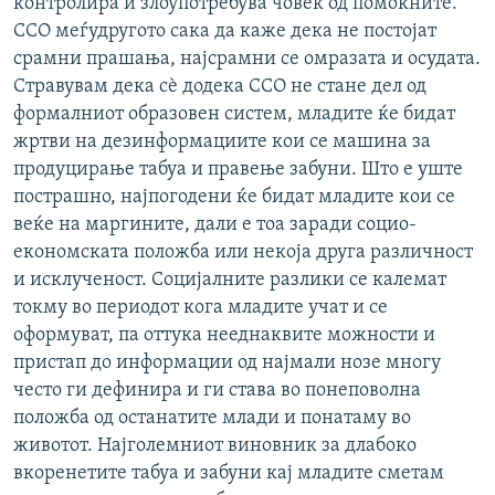
контролира и злоупотребува човек од помоќните.
ССО меѓудругото сака да каже дека не постојат
срамни прашања, најсрамни се омразата и осудата.
Стравувам дека сѐ додека ССО не стане дел од
формалниот образовен систем, младите ќе бидат
жртви на дезинформациите кои се машина за
продуцирање табуа и правење забуни. Што е уште
пострашно, најпогодени ќе бидат младите кои се
веќе на маргините, дали е тоа заради социо-
економската положба или некоја друга различност
и исклученост. Социјалните разлики се калемат
токму во периодот кога младите учат и се
оформуват, па оттука нееднаквите можности и
пристап до информации од најмали нозе многу
често ги дефинира и ги става во понеповолна
положба од останатите млади и понатаму во
животот. Најголемниот виновник за длабоко
вкоренетите табуа и забуни кај младите сметам