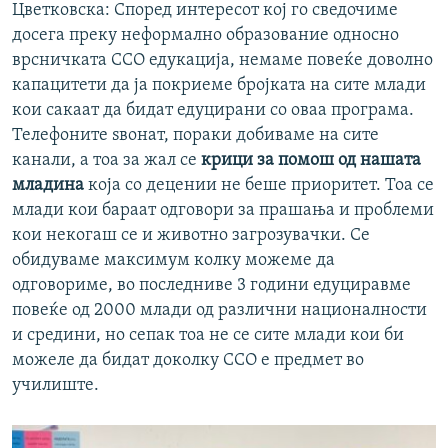
Цветковска: Според интересот кој го сведочиме
досега преку неформално образование односно
врсничката ССО едукација, немаме повеќе доволно
капацитети да ја покриеме бројката на сите млади
кои сакаат да бидат едуцирани со оваа програма.
Телефоните ѕвонат, пораки добиваме на сите
канали, а тоа за жал се
крици за помош од нашата
младина
која со децении не беше приоритет. Тоа се
млади кои бараат одговори за прашања и проблеми
кои некогаш се и животно загрозувачки. Се
обидуваме максимум колку можеме да
одговориме, во последниве 3 години едуциравме
повеќе од 2000 млади од различни националности
и средини, но сепак тоа не се сите млади кои би
можеле да бидат доколку ССО е предмет во
училиште.