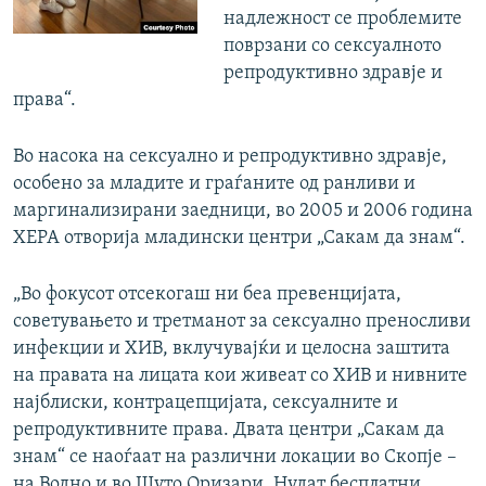
надлежност се проблемите
поврзани со сексуалното
репродуктивно здравје и
права“.
Во насока на сексуално и репродуктивно здравје,
особено за младите и граѓаните од ранливи и
маргинализирани заедници, во 2005 и 2006 година
ХЕРА отворија младински центри „Сакам да знам“.
„Во фокусот отсекогаш ни беа превенцијата,
советувањето и третманот за сексуално преносливи
инфекции и ХИВ, вклучувајќи и целосна заштита
на правата на лицата кои живеат со ХИВ и нивните
најблиски, контрацепцијата, сексуалните и
репродуктивните права. Двата центри „Сакам да
знам“ се наоѓаат на различни локации во Скопје –
на Водно и во Шуто Оризари. Нудат бесплатни