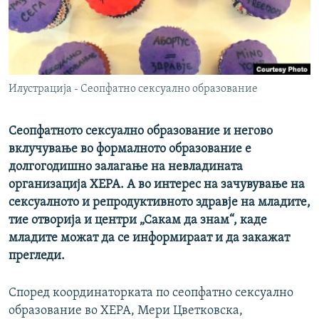
РСЕ веб страници
Илустрација - Сеопфатно сексуално образование
Сеопфатното сексуално образование и негово
вклучување во формалното образование е
долгогодишно залагање на невладината
организација ХЕРА. А во интерес на зачувување на
сексуалното и репродуктивното здравје на младите,
тие отворија и центри „Сакам да знам“, каде
младите можат да се информираат и да закажат
прегледи.
Според координаторката по сеопфатно сексуално
образование во ХЕРА, Мери Цветковска,