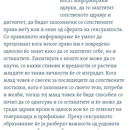
носат информирани
одлуки, да го заштитат
сопственото здравје и
дигнитет, да бидат запознаени со сопствените
права меѓу кои и оние од сферата на сексуалноста.
Со правилното информирање ќе умеат да
препознаат кога некое право им е повредено
односно ќе знаат како да се заштитат себе, но и
останатите. Емпатијата е нешто кое може да се
научи, со какви ставови и вредности се растени
младите во такви личности ќе се изградат. Кога
млад човек е свесен за последиците од сопствените
постапки, кога е запознаен со своето тело, потреби
и желби, тогаш тој млад човек ќе биде способен со
почит да се однесува и со останатите и ќе може да
гради здрави врски и односи кои ќе се темелат на
толеранција и прифаќање. Преку сексуалното
образование ќе ја разберат важноста од родовата