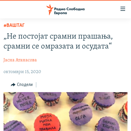
Достапни
линкови
Оди
#ВАШТАГ
на
МАКЕДОНИЈА
„Не постојат срамни прашања,
содржината
СВЕТ
Оди
срамни се омразата и осудата“
ВИЗУЕЛНО
на
главната
Јасна Атанасова
ВЕСТИ
навигација
октомври 15, 2020
ШТО ТРЕБА ДА ЗНАЕТЕ
Премини
на
ПРИЈАВИ СЕ ЗА ЊУЗЛЕТЕР
Сподели
пребарување
ПОДКАСТ ЗОШТО?
СЛЕДЕТЕ НЕ