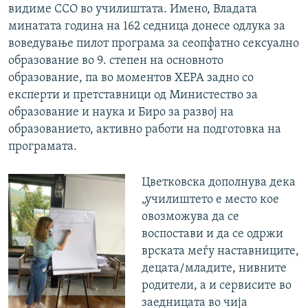
видиме ССО во училиштата. Имено, Владата
минатата година на 162 седница донесе одлука за
воведување пилот програма за сеопфатно сексуално
образование во 9. степен на основното
образование, па во моментов ХЕРА задно со
експерти и претставници од Министество за
образование и наука и Биро за развој на
образованието, активно работи на подготовка на
програмата.
Цветковска дополнува дека
„училиштето е место кое
овозможува да се
воспостави и да се одржи
врската меѓу наставниците,
децата/младите, нивните
родители, а и сервисите во
заедницата во чија