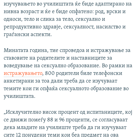
изучувањето во училиштата ќе биде адаптирано на
нивна возраст и ќе е биде опфатено: род, врски и
односи, тело и слика за тело, сексуално и
репродуктивно здравје, сексуалност, насилство и
граѓански аспекти.
Минатата година, тие спроведоа и истражување за
ставовите на родителите и наставниците за
воведување на сексуално образование. Во рамки на
истражувањето
, 800 родители биле телефонски
анкетирани за тоа дали треба да се изучуваат
темите кои ги опфаќа сексуалното образование во
училиштата.
„Исклучително висок процент од испитаниците, кој
се движи помеѓу 88 и 96 проценти, се согласуваат
дека младите на училиште треба да ги изучуваат
сите 12 понудени теми кои беа предмет на ова