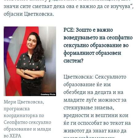
значи сите сметаат дека ова е важно да се изучува“,
објасни Цветковска.
РСЕ: Зошто е важно
воведувањето на сеопфатно
сексуално образование во
формалниот образовен
систем?
Цветковска: Сексуалното
образование ќе им
обезбеди на децата и на
младите луѓе можност за
Мери Цветковска,
стекнување знаења,
програмска
вредности и вештини кои
координаторка по
Сеопфатно сексуално
ќе ги оспособат во текот на
образование и млади
животот да знаат како да
во ХЕРА