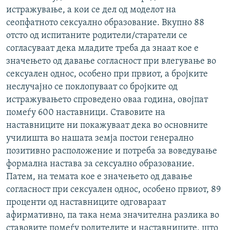
истражување, а кои се дел од моделот на
сеопфатното сексуално образование. Вкупно 88
отсто од испитаните родители/старатели се
согласуваат дека младите треба да знаат кое е
значењето од давање согласност при влегување во
сексуален однос, особено при првиот, а бројките
неслучајно се поклопуваат со бројките од
истражувањето спроведено оваа година, овојпат
помеѓу 600 наставници. Ставовите на
наставниците ни покажуваат дека во основните
училишта во нашата земја постои генерално
позитивно расположение и потреба за воведување
формална настава за сексуално образование.
Патем, на темата кое е значењето од давање
согласност при сексуален однос, особено првиот, 89
проценти од наставниците одговараат
афирмативно, па така нема значителна разлика во
ставовите помеѓу родителите и наставниците, што