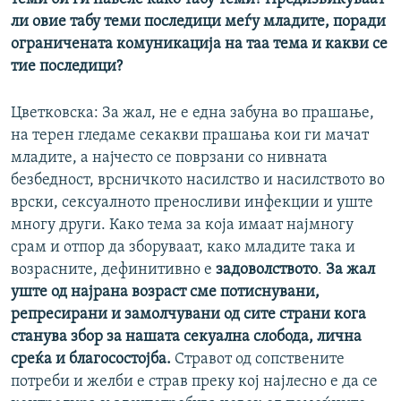
ли овие табу теми последици меѓу младите, поради
ограничената комуникација на таа тема и какви се
тие последици?
Цветковска: За жал, не е една забуна во прашање,
на терен гледаме секакви прашања кои ги мачат
младите, а најчесто се поврзани со нивната
безбедност, врсничкото насилство и насилството во
врски, сексуалното преносливи инфекции и уште
многу други. Како тема за која имаат најмногу
срам и отпор да зборуваат, како младите така и
возрасните, дефинитивно е
задоволството
.
За жал
уште од најрана возраст сме потиснувани,
репресирани и замолчувани од сите страни кога
станува збор за нашата секуална слобода, лична
среќа и благосостојба.
Стравот од сопствените
потреби и желби е страв преку кој најлесно е да се