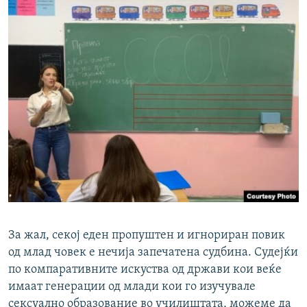
За жал, секој еден пропуштен и игнориран повик
од млад човек е нечија запечатена судбина. Судејќи
по компаративните искуства од држави кои веќе
имаат генерации од млади кои го изучувале
сексуално образование во училиштата, можеме да