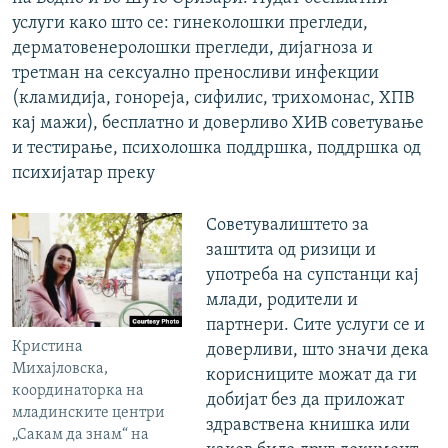
услуги како што се: гинеколошки прегледи,
дерматовенеролошки прегледи, дијагноза и
третман на сексуално преносливи инфекции
(кламидија, гонореја, сифилис, трихомонас, ХПВ
кај мажи), бесплатно и доверливо ХИВ советување
и тестирање, психолошка поддршка, поддршка од
психијатар преку
Советувалиштето за
заштита од ризици и
употреба на супстанци кај
млади, родители и
партнери. Сите услуги се и
Кристина
доверливи, што значи дека
Михајловска,
корисниците можат да ги
координаторка на
добијат без да приложат
младинските центри
здравствена книшка или
„Сакам да знам“ на