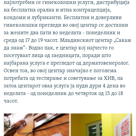
најпотребни се гинеколошки услуги, дистрибуција
на бесплатна орална и итна контрацепција,
кондоми и лубриканти. Бесплатни и доверливи
гинеколошки прегледи во овој центар се достапни
за жените два пати во неделата - понеделник и
среда од 17 до 19 часот. Младинскиот центар „Сакам
да знам“- Водно пак, е центар кој најчесто го
посетуваат лица од заедницата, поради што
најбарана услуга е прегледот од дерматовенеролог.
Освен тоа, во овој центар значајно е поголема
потребата од тестирање и советување за ХИВ, па
затоа центарот оваа услуга ја нуди дури 4 дена во
неделата - од понеделник до четврток од 15 до 18
часот.