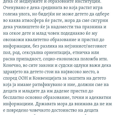
дека се медиумите и образовните институции.
Очекувано е дека средината во која растат игра
голема улога, но бидејќи не може детето да одбере
во каква атмосфера ќе расте, мора да сме сигурни
дека училиштето ќе ја надомести таа празнина и
на секое дете и млад човек подеднакво ќе му
овозможи квалитетно образование и пристап до
информации, без разлика на нејзиниот/неговиот
пол, род, сексуална ориентација, етничка или
расна припадност, социо-економска положба итн.
Конечно, во сите закони и судски одлуки важи дека
здравјето на детето стои на највисоко место, а
според ООН и Конвенцијата за заштита на детето
која ја имаме ратификувано и ние, должни сме на
децата и младите да им дадеме пристап до
бесплатно основно образование, точни и адекватни
информациии. Државата мора да внимава да не им
е повредено човечкото достоинство на децата