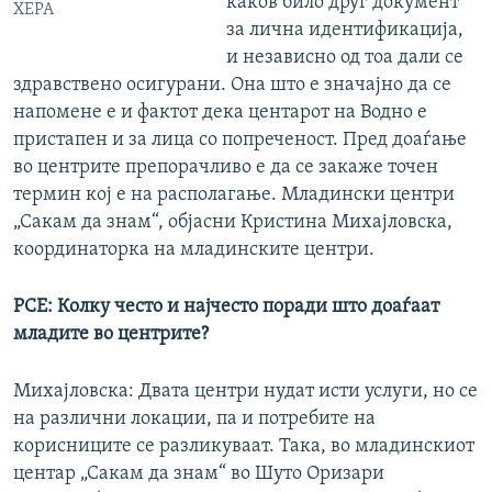
каков било друг документ
ХЕРА
за лична идентификација,
и независно од тоа дали се
здравствено осигурани. Она што е значајно да се
напомене е и фактот дека центарот на Водно е
пристапен и за лица со попреченост. Пред доаѓање
во центрите препорачливо е да се закаже точен
термин кој е на располагање. Младински центри
„Сакам да знам“, објасни Кристина Михајловска,
координаторка на младинските центри.
РСЕ: Колку често и најчесто поради што доаѓаат
младите во центрите?
Михајловска: Двата центри нудат исти услуги, но се
на различни локации, па и потребите на
корисниците се разликуваат. Така, во младинскиот
центар „Сакам да знам“ во Шуто Оризари