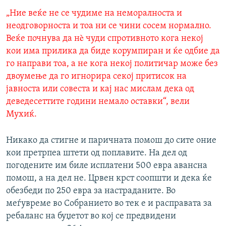
„Ние веќе не се чудиме на неморалноста и
неодговорноста и тоа ни се чини сосем нормално.
Веќе почнува да нè чуди спротивното кога некој
кои има прилика да биде корумпиран и ќе одбие да
го направи тоа, а не кога некој политичар може без
двоумење да го игнорира секој притисок на
јавноста или совеста и кај нас мислам дека од
деведесеттите години немало оставки“, вели
Мухиќ.
Никако да стигне и паричната помош до сите оние
кои претрпеа штети од поплавите. На дел од
погодените им биле исплатени 500 евра авансна
помош, а на дел не. Црвен крст соопшти и дека ќе
обезбеди по 250 евра за настраданите. Во
меѓувреме во Собранието во тек е и расправата за
ребаланс на буџетот во кој се предвидени