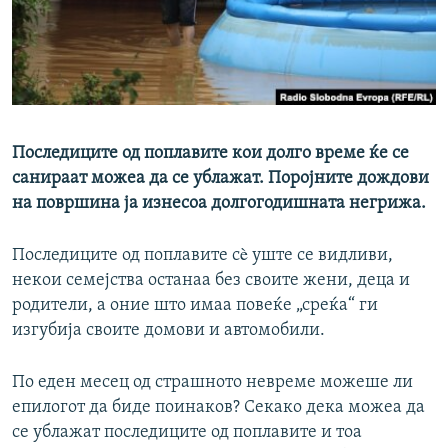
РСЕ веб страници
Последиците од поплавите кои долго време ќе се
санираат можеа да се ублажат. Поројните дождови
на површина ја изнесоа долгогодишната негрижа.
Последиците од поплавите сè уште се видливи,
некои семејства останаа без своите жени, деца и
родители, а оние што имаа повеќе „среќа“ ги
изгубија своите домови и автомобили.
По еден месец од страшното невреме можеше ли
епилогот да биде поинаков? Секако дека можеа да
се ублажат последиците од поплавите и тоа