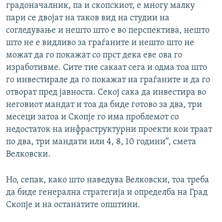
градоначалник, па и скопскиот, е многу малку
пари се двојат на таков вид на студии на
согледување и нешто што е во перспектива, нешто
што не е видливо за граѓаните и нешто што не
можат да го покажат со прст дека еве ова го
изработивме. Сите тие сакаат сега и одма тоа што
го инвестирале да го покажат на граѓаните и да го
отворат пред јавноста. Секој сака да инвестира во
неговиот мандат и тоа да биде готово за два, три
месеци затоа и Скопје го има проблемот со
недостаток на инфраструктурни проекти кои траат
по два, три мандати или 4, 8, 10 години“, смета
Велковски.
Но, сепак, како што наведува Велковски, тоа треба
да биде генерална стратегија и определба на Град
Скопје и на останатите општини.