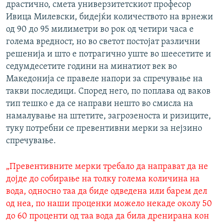
драстично, смета универзитетскиот професор
Ивица Милевски, бидејќи количеството на врнежи
од 90 до 95 милиметри во рок од четири часа е
голема вредност, но во светот постојат различни
решенија и што е потрагично уште во шеесетите и
седумдесетите години на минатиот век во
Македонија се правеле напори за спречување на
такви последици. Според него, по поплава од ваков
тип тешко е да се направи нешто во смисла на
намалување на штетите, загрозеноста и ризиците,
туку потребни се превентивни мерки за нејзино
спречување.
„Превентивните мерки требало да направат да не
дојде до собирање на толку голема количина на
вода, односно таа да биде одведена или барем дел
од неа, по наши проценки можело некаде околу 50
до 60 проценти од таа вода да била дренирана кон