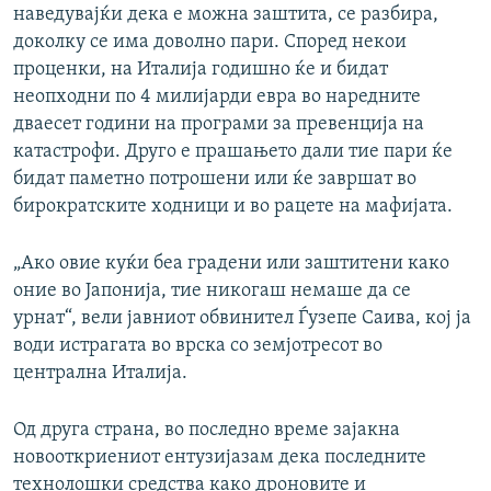
наведувајќи дека е можна заштита, се разбира,
доколку се има доволно пари. Според некои
проценки, на Италија годишно ќе и бидат
неопходни по 4 милијарди евра во наредните
дваесет години на програми за превенција на
катастрофи. Друго е прашањето дали тие пари ќе
бидат паметно потрошени или ќе завршат во
бирократските ходници и во рацете на мафијата.
„Ако овие куќи беа градени или заштитени како
оние во Јапонија, тие никогаш немаше да се
урнат“, вели јавниот обвинител Ѓузепе Саива, кој ја
води истрагата во врска со земјотресот во
централна Италија.
Од друга страна, во последно време зајакна
новооткриениот ентузијазам дека последните
технолошки средства како дроновите и