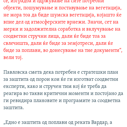
сè, изградба и одржување на сите потребни
објекти, пошумување и поставување на вегетација,
не мора тоа да биде шумска вегетација, којашто ќе
впие дел од атмосферските врнежи. Значи, сет на
мерки и задолжителна соработка и вклучување на
соодветни стручни лица, дали ќе биде тоа за
свлечишта, дали ќе биде за земјотреси, дали ќе
биде за поплави, во донесување на тие документи“,
вели тој.
Павловска смета дека потребен е стратешки план
за заштита од порои кои ќе ги изготват соодветни
експерти, како и стручен тим кој ќе треба да
реагира во такви критични моменти и постојано да
ги ревидира плановите и програмите за соодветна
заштита.
„Едно е заштита од поплави од реката Вардар, а