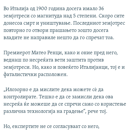
Во Италија од 1900 година досега имало 36
земјотреси со магнитуда над 5 степени. Скоро сите
донесоа смрт и уништување. Последниот земјотрес
повторно го отвори прашањето зошто досега
владите не направиле нешто да го спречат тоа.
Премиерот Матео Ренци, како и оние пред него,
веднаш по несреќата вети заштита против
земјотреси. Но, како и повеќето Италијанци, тој е и
фаталистички расположен.
„Илозорно е да мислите дека можете сè да
контролирате. Тешко е да се замисли дека ова
несреќа ќе можеше да се спречи само со користење
различна технологија на градење“, рече тој.
Но, експертите не се согласуваат со него,