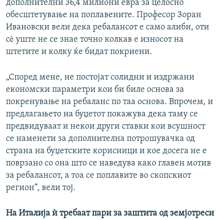
дополнителни 36,4 милиони евра за целосно
обесштетување на поплавените. Професор Зоран
Ивановски вели дека ребалансот е само алиби, оти
сè уште не се знае точно колкав е износот на
штетите и колку ќе бидат покриени.
„Според мене, не постојат солидни и издржани
економски параметри кои би биле основа за
покренување на ребаланс по таа основа. Впрочем, и
предлагањето на буџетот покажува дека таму се
предвидуваат и некои други ставки кои всушност
се наменети за дополнителна потрошувачка од
страна на буџетските корисници и кое досега не е
поврзано со она што се наведува како главен мотив
за ребалансот, а тоа се поплавите во скопскиот
регион“, вели тој.
На Италија ѝ требаат пари за заштита од земјотреси