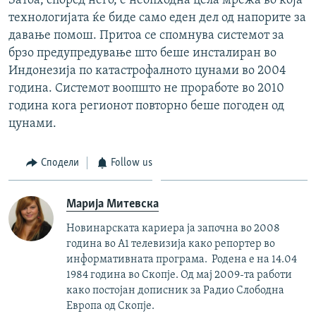
Затоа, според него, е неопходна цела мрежа во која
технологијата ќе биде само еден дел од напорите за
давање помош. Притоа се спомнува системот за
брзо предупредување што беше инсталиран во
Индонезија по катастрофалното цунами во 2004
година. Системот воопшто не проработе во 2010
година кога регионот повторно беше погоден од
цунами.
Сподели
Follow us
Марија Митевска
Новинарската кариера ја започна во 2008
година во А1 телевизија како репортер во
информативната програма. Родена е на 14.04
1984 година во Скопје. Од мај 2009-та работи
како постојан дописник за Радио Слободна
Европа од Скопје.