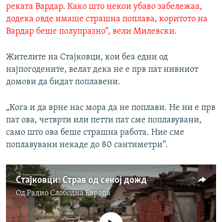
реката Вардар. Како што некои убаво забележаа,
додека овде имаше страшна поплава, коритото на
Вардар беше полупразно“, вели Милевски.
Жителите на Стајковци, кои беа едни од
најпогодените, велат дека не е прв пат нивниот
домови да бидат поплавени.
„Кога и да врне нас мора да не поплави. Не ни е прв
пат ова, четврти или петти пат сме поплавувани,
само што ова беше страшна работа. Ние сме
поплавувани некаде до 80 сантиметри“.
Стајковци: Страв од секој дожд
Од
Радио Слободна Eвропа
No media source currently available