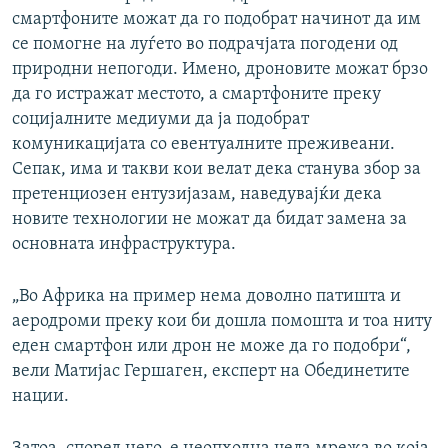
смартфоните можат да го подобрат начинот да им
се помогне на луѓето во подрачјата погодени од
природни непогоди. Имено, дроновите можат брзо
да го истражат местото, а смартфоните преку
социјалните медиуми да ја подобрат
комуникацијата со евентуалните преживеани.
Сепак, има и такви кои велат дека станува збор за
претенциозен ентузијазам, наведувајќи дека
новите технологии не можат да бидат замена за
основната инфраструктура.
„Во Африка на пример нема доволно патишта и
аеродроми преку кои би дошла помошта и тоа ниту
еден смартфон или дрон не може да го подобри“,
вели Матијас Гершаген, експерт на Обединетите
нации.