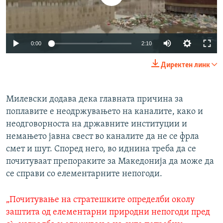
0:00
2:10
Директен линк
Милевски додава дека главната причина за
поплавите е неодржувањето на каналите, како и
неодговорноста на државните институции и
немањето јавна свест во каналите да не се фрла
смет и шут. Според него, во иднина треба да се
почитуваат препораките за Македонија да може да
се справи со елементарните непогоди.
„Почитување на стратешките определби околу
заштита од елементарни природни непогоди пред