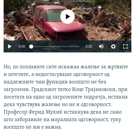
No media source currently available
0:00
3:18
Но, по поплавите сите искажаа жалење за жртвите
и штетите, а недостасуваше одговорност од
надлежните чии функции воопшто не беа
загрозени. Градскиот татко Коце Трајановски, при
посетата на едно од загрозените подрачја, истакна
дека чувствува жалење но не и одговорност.
Професор Ферид Мухиќ истакнува дека не само
што заборавиле на моралната одговорност, туку
воопшто не им е важна.