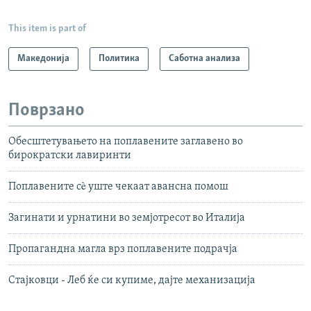
This item is part of
Македонија
Политика
Саботна анализа
Поврзано
Обесштетувањето на поплавените заглавено во
бирократски лавиринти
Поплавените сè уште чекаат авансна помош
Загинати и урнатини во земјотресот во Италија
Пропагандна магла врз поплавените подрачја
Стајковци - Леб ќе си купиме, дајте механизација