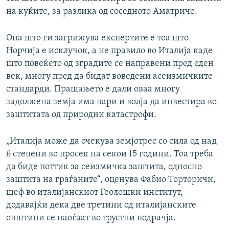
на куќите, за разлика од соседното Аматриче.
Она што ги загрижува експертите е тоа што
Норчија е исклучок, а не правило во Италија каде
што повеќето од зградите се направени пред еден
век, многу пред да бидат воведени асеизмичките
стандарди. Прашањето е дали оваа многу
задолжена земја има пари и волја да инвестира во
заштитата од природни катастрофи.
„Италија може да очекува земјотрес со сила од над
6 степени во просек на секои 15 години. Тоа треба
да биде поттик за сеизмичка заштита, односно
заштита на граѓаните“, оценува Фабио Торторичи,
шеф во италијанскиот Геолошки институт,
додавајќи дека две третини од италијанските
општини се наоѓаат во трустни подрачја.