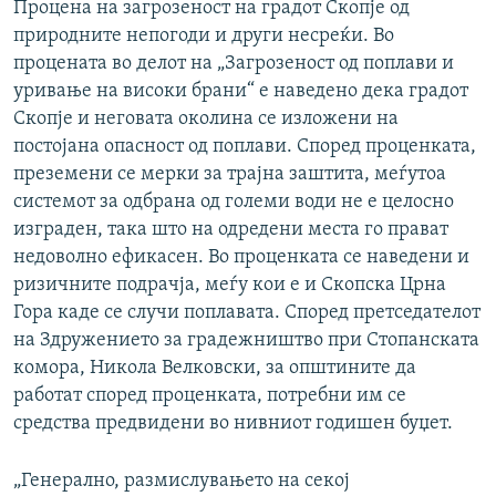
Процена на загрозеност на градот Скопје од
природните непогоди и други несреќи. Во
процената во делот на „Загрозеност од поплави и
уривање на високи брани“ е наведено дека градот
Скопје и неговата околина се изложени на
постојана опасност од поплави. Според проценката,
преземени се мерки за трaјна заштита, меѓутоа
системот за одбрана од големи води не е целосно
изграден, така што на одредени места го прават
недоволно ефикасен. Во проценката се наведени и
ризичните подрачја, меѓу кои е и Скопска Црна
Гора каде се случи поплавата. Според претседателот
на Здружението за градежништво при Стопанската
комора, Никола Велковски, за општините да
работат според проценката, потребни им се
средства предвидени во нивниот годишен буџет.
„Генерално, размислувањето на секој