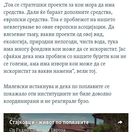
„Тоа се стратешки проекти за кои мора да има
средства. Дали ќе бараат дополните средства,
европски средства. Тоа е проблемот на нашето
невлегување во овие европски асоцијации. Да
влезевме таму, вакви проекти од овој вид,
екологија, природни непогоди, чиста вода, тука
има многу фондови кои може да се искористат. Јас
сфаќам дека има проблем со нашите буџети кои не
се големи, ама има извори кои може да се
искористат за вакви намени“, вели тој.
Милевски истакнува и дека по поплавите се
покажало оти институциите не биле доволно
координирани и не реагирале брзо.
Стајковци - живот по поплавите
Од
Радио Слободна Eвропа