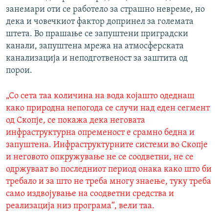
занемари оти се работело за страшно невреме, но
дека и човечкиот фактор допринел за големата
штета. Во прашање се запуштени приградски
канали, запуштена мрежа на атмосферската
канализација и неподготвеност за заштита од
порои.
„Со сета таа количина на вода којашто одеднаш
како природна непогода се случи над еден сегмент
од Скопје, се покажа дека неговата
инфраструктурна опременост е срамно бедна и
запуштена. Инфраструктурните системи во Скопје
и неговото опкружување не се соодветни, не се
одржуваат во последниот период онака како што би
требало и за што не треба многу знаење, туку треба
само издвојување на соодветни средства и
реализација низ програма“, вели таа.