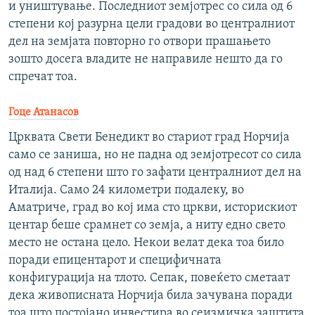
и уништување. Последниот земјотрес со сила од 6
степени кој разурна цели градови во централниот
дел на земјата повторно го отвори прашањето
зошто досега владите не направиле нешто да го
спречат тоа.
Гоце Атанасов
Црквата Свети Бенедикт во стариот град Норчија
само се заниша, но не падна од земјотресот со сила
од над 6 степени што го зафати централниот дел на
Италија. Само 24 километри подалеку, во
Аматриче, град во кој има сто цркви, историскиот
центар беше срамнет со земја, а ниту едно свето
место не остана цело. Некои велат дека тоа било
поради епицентарот и специфичната
конфигурација на тлото. Сепак, повеќето сметаат
дека живописната Норчија била зачувана поради
тоа што постојано инвестира во сеизмичка заштита