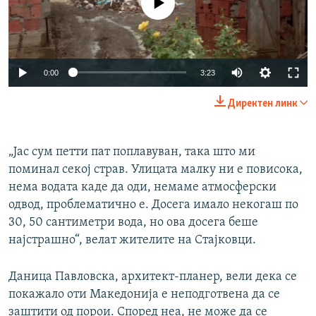
0:00
3:23
Директен линк
„Јас сум петти пат поплавуван, така што ми
поминал секој страв. Улицата малку ни е повисока,
нема водата каде да оди, немаме атмосферски
одвод, проблематично е. Досега имало некогаш по
30, 50 сантиметри вода, но ова досега беше
најстрашно“, велат жителите на Стајковци.
Даница Павловска, архитект-планер, вели дека се
покажало оти Македонија е неподготвена да се
заштити од порои. Според неа, не може да се