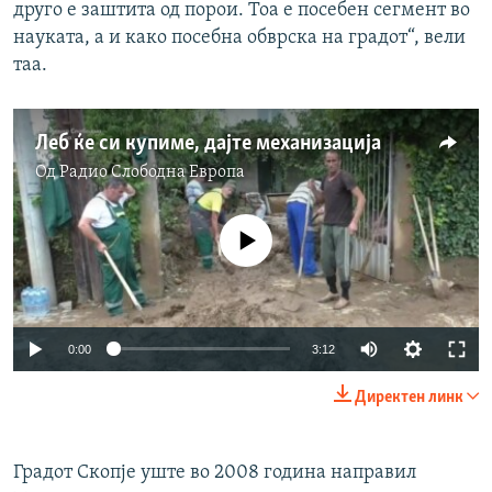
друго е заштита од порои. Тоа е посебен сегмент во
науката, а и како посебна обврска на градот“, вели
таа.
Леб ќе си купиме, дајте механизација
Од
Радио Слободна Eвропа
No media source currently available
0:00
3:12
Директен линк
Градот Скопје уште во 2008 година направил