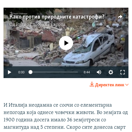
Како против природните катастрофи?
Од
Радио Слободна Eвропа
No media source currently available
0:00
8:44
Директен линк
И Италија неодамна се соочи со елементарна
непогода која однесе човечки животи. Во земјата од
1900 година досега имало 36 земјотреси со
магнитуда над 5 степени. Скоро сите донесоа смрт