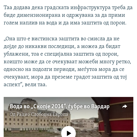
Таа додава дека градската инфраструктура треба да
биде димензионирана и одржувана за да прими
голем наплив на вода и да има заштита од порои.
„Она што е вистинска заштита во смисла да не
дојде до никакви последици, а можеа да бидат
ублажени, тоа е специјална заштита од порои,
коишто може да се очекуваат можеби многу ретко,
односно на подолги периоди, меѓутоа мора да се
очекуваат, мора да преземе градот заштита од тој
аспект“, вели таа.
Вода во „Скопје 2014“, ѓубре во Вардар
Од
Радио Слободна Eвропа
No media source currently available