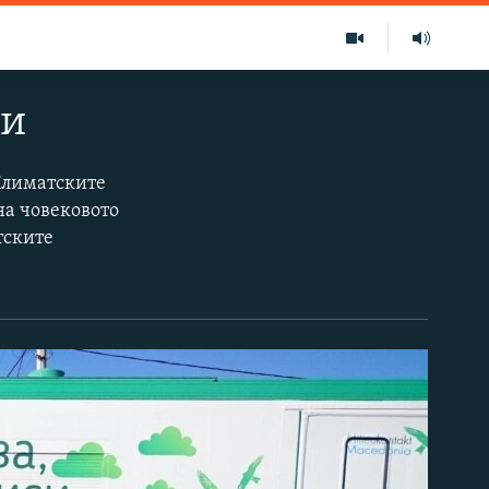
си
Климатските
на човековото
тските