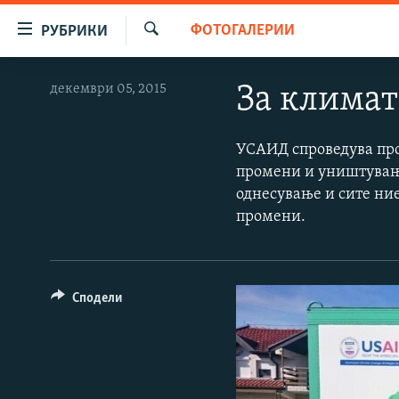
Достапни
ФОТОГАЛЕРИИ
РУБРИКИ
линкови
Барај
Оди
МАКЕДОНИЈА
декември 05, 2015
За климата
на
СВЕТ
содржината
Оди
ВИЗУЕЛНО
УСАИД спроведува про
на
промени и уништување
ВЕСТИ
главната
однесување и сите ни
навигација
ШТО ТРЕБА ДА ЗНАЕТЕ
промени.
Премини
ПРИЈАВИ СЕ ЗА ЊУЗЛЕТЕР
на
пребарување
ПОДКАСТ ЗОШТО?
Сподели