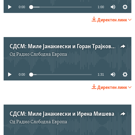
0:00
1:00
Директен линк
СДСМ: Миле Јанакиески и Горан Трајковски
Од
Радио Слободна Eвропа
No media source currently available
0:00
1:31
Директен линк
СДСМ: Миле Јанакиески и Ирена Мишева
Од
Радио Слободна Eвропа
No media source currently available