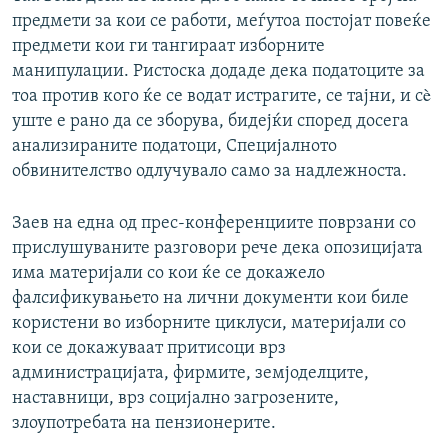
предмети за кои се работи, меѓутоа постојат повеќе
предмети кои ги тангираат изборните
манипулации. Ристоска додаде дека податоците за
тоа против кого ќе се водат истрагите, се тајни, и сè
уште е рано да се зборува, бидејќи според досега
анализираните податоци, Специјалното
обвинителство одлучувало само за надлежноста.
Заев на една од прес-конференциите поврзани со
прислушуваните разговори рече дека опозицијата
има материјали со кои ќе се докажело
фалсификувањето на лични документи кои биле
користени во изборните циклуси, материјали со
кои се докажуваат притисоци врз
администрацијата, фирмите, земјоделците,
наставници, врз социјално загрозените,
злоупотребата на пензионерите.