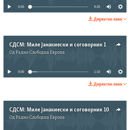
0:00
9:25
Директен линк
СДСМ: Миле Јанакиески и соговорник 1
Од
Радио Слободна Eвропа
No media source currently available
0:00
1:10
Директен линк
СДСМ: Миле Јанакиески и соговорник 10
Од
Радио Слободна Eвропа
No media source currently available