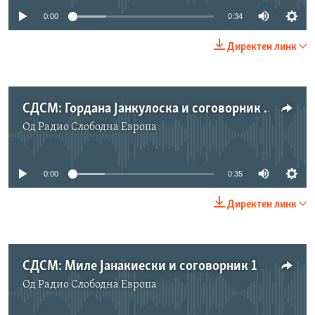
0:00
0:34
Директен линк
СДСМ: Гордана Јанкулоска и соговорник 2
Од
Радио Слободна Eвропа
No media source currently available
0:00
0:35
Директен линк
СДСМ: Миле Јанакиески и соговорник 1
Од
Радио Слободна Eвропа
No media source currently available