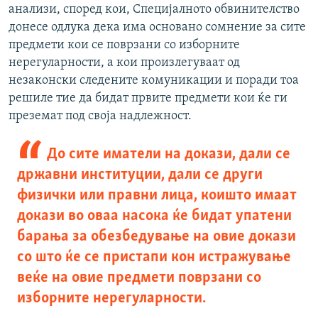
анализи, според кои, Специјалното обвинителство
донесе одлука дека има основано сомнение за сите
предмети кои се поврзани со изборните
нерегуларности, а кои произлегуваат од
незаконски следените комуникации и поради тоа
решиле тие да бидат првите предмети кои ќе ги
преземат под своја надлежност.
До сите иматели на докази, дали се
државни институции, дали се други
физички или правни лица, коишто имаат
докази во оваа насока ќе бидат упатени
барања за обезбедување на овие докази
со што ќе се пристапи кон истражување
веќе на овие предмети поврзани со
изборните нерегуларности.