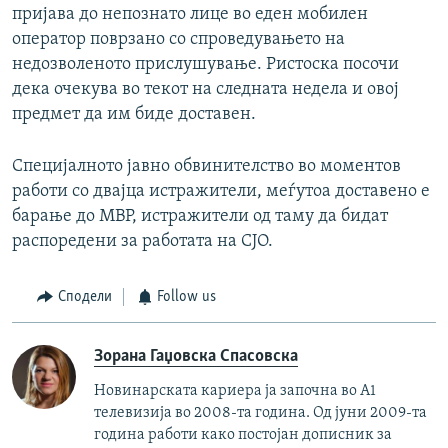
пријава до непознато лице во еден мобилен
оператор поврзано со спроведувањето на
недозволеното прислушување. Ристоска посочи
дека очекува во текот на следната недела и овој
предмет да им биде доставен.
Специјалното јавно обвинителство во моментов
работи со двајца истражители, меѓутоа доставено е
барање до МВР, истражители од таму да бидат
распоредени за работата на СЈО.
Сподели
Follow us
Зорана Гаџовска Спасовска
Новинарската кариера ја започна во А1
телевизија во 2008-та година. Од јуни 2009-та
година работи како постојан дописник за