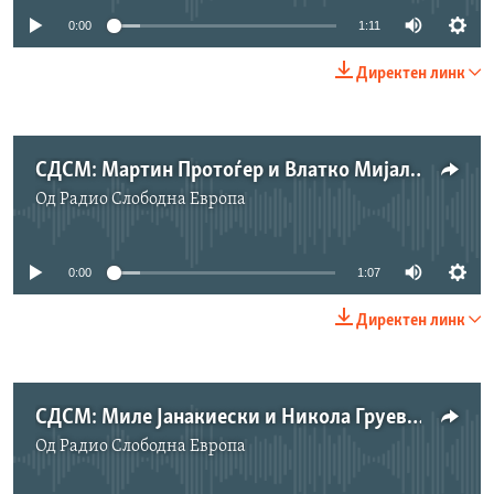
0:00
1:11
Директен линк
СДСМ: Мартин Протоѓер и Влатко Мијалков
Од
Радио Слободна Eвропа
No media source currently available
0:00
1:07
Директен линк
СДСМ: Миле Јанакиески и Никола Груевски 2
Од
Радио Слободна Eвропа
No media source currently available