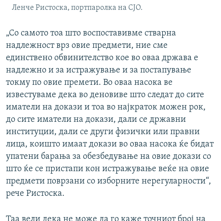
Ленче Ристоска, портпаролка на СЈО.
„Со самото тоа што воспоставивме стварна
надлежност врз овие предмети, ние сме
единствено обвинителство кое во оваа држава е
надлежно и за истражување и за постапување
токму по овие премети. Во оваа насока ве
известуваме дека во деновиве што следат до сите
иматели на докази и тоа во најкраток можен рок,
до сите иматели на докази, дали се државни
институции, дали се други физички или правни
лица, коишто имаат докази во оваа насока ќе бидат
упатени барања за обезбедување на овие докази со
што ќе се пристапи кон истражување веќе на овие
предмети поврзани со изборните нерегуларности“,
рече Ристоска.
Таа вели дека не може да го каже точниот број на