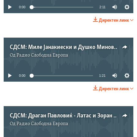
0:00
2:11
Директен линк
СДСМ: Миле Јанакиески и Душко Миновски
Од
Радио Слободна Eвропа
No media source currently available
0:00
1:21
Директен линк
СДСМ: Драган Павловиќ - Латас и Зоран Коњановски
Од
Радио Слободна Eвропа
No media source currently available