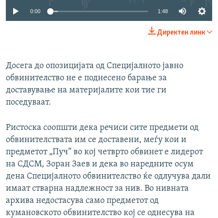
0:00
1:48
Директен линк
Досега до опозицијата од Специјалното јавно
обвинителство не е поднесено барање за
доставување на материјалите кои тие ги
поседуваат.
Ристоска соопшти дека речиси сите предмети од
обвинителствата им се доставени, меѓу кои и
предметот „Пуч“ во кој четврто обвинет е лидерот
на СДСМ, Зоран Заев и дека во наредните осум
дена Специјалното обвинителство ќе одлучува дали
имаат стварна надлежност за нив. Во нивната
архива недостасува само предметот од
кумановското обвинителство кој се однесува на