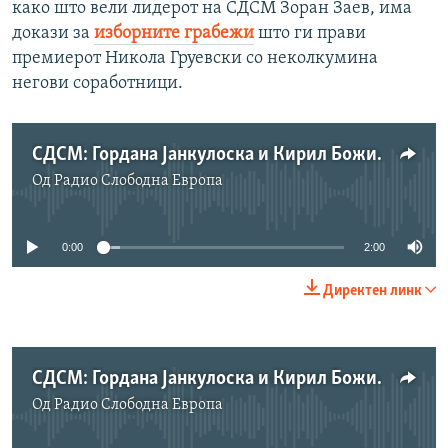
како што вели лидерот на СДСМ Зоран Заев, има
докази за
изборните грабежи
што ги прави
премиерот Никола Груевски со неколкумина
негови соработници.
СДСМ: Гордана Јанкулоска и Кирил Божиновски
Од
Радио Слободна Eвропа
No media source currently available
0:00
2:00
Директен линк
СДСМ: Гордана Јанкулоска и Кирил Божиновски 2
Од
Радио Слободна Eвропа
No media source currently available