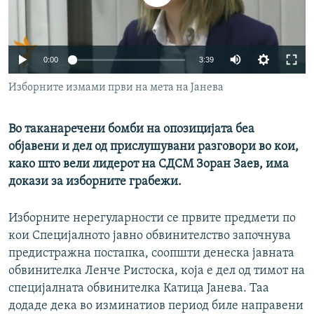
РСЕ веб страници
0:00
3:39
Изборните измами први на мета на Јанева
Во таканаречени бомби на опозицијата беа
објавени и дел од прислушувани разговори во кои,
како што вели лидерот на СДСМ Зоран Заев, има
докази за изборните грабежи.
Изборните нерегуларности се првите предмети по
кои Специјалното јавно обвинителство започнува
предистражна постапка, соопшти денеска јавната
обвинителка Ленче Ристоска, која е дел од тимот на
специјалната обвинителка Катица Јанева. Таа
додаде дека во изминатиов период биле направени