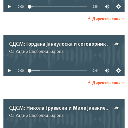
0:00
2:54
Директен линк
СДСМ: Гордана Јанкулоска и соговорник 1
Од
Радио Слободна Eвропа
No media source currently available
0:00
0:44
Директен линк
СДСМ: Никола Груевски и Миле Јанакиески
Од
Радио Слободна Eвропа
No media source currently available