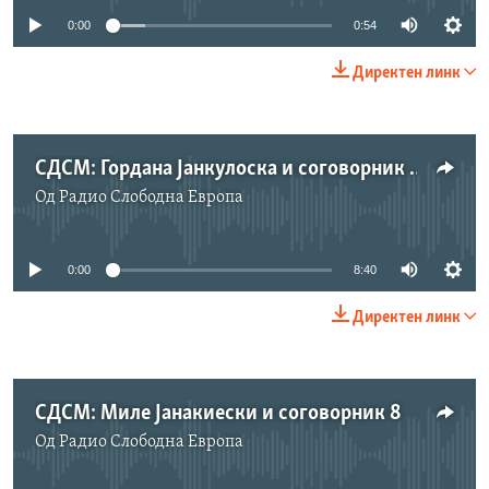
0:00
0:54
Директен линк
СДСМ: Гордана Јанкулоска и соговорник 4
Од
Радио Слободна Eвропа
No media source currently available
0:00
8:40
Директен линк
СДСМ: Миле Јанакиески и соговорник 8
Од
Радио Слободна Eвропа
No media source currently available