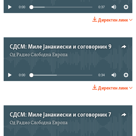
0:00
0:37
Директен линк
СДСМ: Миле Јанакиески и соговорник 9
Од
Радио Слободна Eвропа
No media source currently available
0:00
0:34
Директен линк
СДСМ: Миле Јанакиески и соговорник 7
Од
Радио Слободна Eвропа
No media source currently available