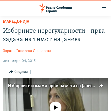
Достапни
линкови
Оди
МАКЕДОНИЈА
на
МАКЕДОНИЈА
Изборните нерегуларности - прва
содржината
СВЕТ
Оди
задача на тимот на Јанева
ВИЗУЕЛНО
на
главната
Зорана Гаџовска Спасовска
ВЕСТИ
навигација
декември 04, 2015
ШТО ТРЕБА ДА ЗНАЕТЕ
Премини
на
ПРИЈАВИ СЕ ЗА ЊУЗЛЕТЕР
Сподели
пребарување
ПОДКАСТ ЗОШТО?
Изборните измами први на мета на Јанева
СЛЕДЕТЕ НЕ
No media source currently available