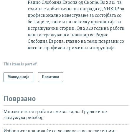
Радио Слободна Европа од Скопје. Во 2015-та
година е добитничка на награда од УНХЦР за
професионално известување за состојбата со
бегалците, како и на неколку признанија за
истражувачки стории. Од 2023 година работи
како истражувачки новинар во Радио
Слободна Европа, главно на теми поврзани со
високо-профилен криминал и корупција.
This item is part of
Македонија
Политика
Поврзано
Мнозинството граѓани сметаат дека Груевски не
заслужува реизбор
Изборните правила ќе се договараат во последен миг