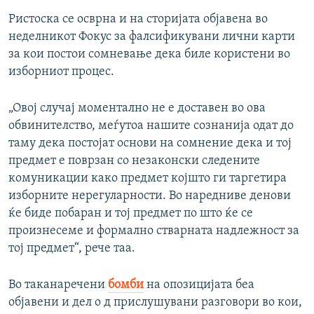
Ристоска се осврна и на сторијата објавена во
неделникот Фокус за фалсификувани лични карти
за кои постои сомневање дека биле користени во
изборниот процес.
„Овој случај моментално не е доставен во ова
обвинителство, меѓутоа нашите сознанија одат до
таму дека постојат основи на сомнение дека и тој
предмет е поврзан со незаконски следените
комуникации како предмет којшто ги таргетира
изборните нерегуларности. Во наредниве денови
ќе биде побаран и тој предмет по што ќе се
произнесеме и формално стварната надлежност за
тој предмет“, рече таа.
Во таканаречени
бомби
на опозицијата беа
објавени и дел о д прислушувани разговори во кои,