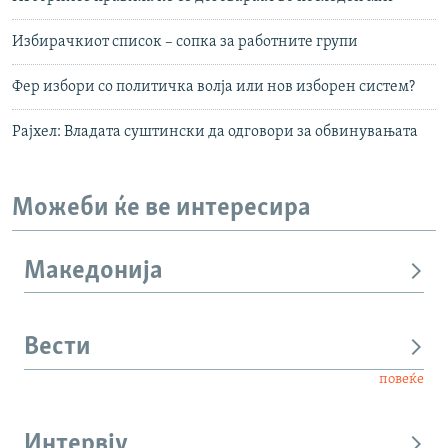
Избирачкиот список – сопка за работните групи
Фер избори со политичка волја или нов изборен систем?
Рајхел: Владата суштински да одговори за обвинувањата
Можеби ќе ве интересира
Македонија
Вести
повеќе
Интервју