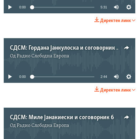
0:00
5:31
Директен линк
СДСМ: Гордана Јанкулоска и соговорник 3
Од
Радио Слободна Eвропа
No media source currently available
0:00
2:44
Директен линк
СДСМ: Миле Јанакиески и соговорник 6
Од
Радио Слободна Eвропа
No media source currently available