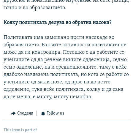
дружење и понатамошно изучување на сите јазици,
точно и во образованието.
Колку политиката делува во обратна насока?
Политиката има замешано прсти насекаде во
образованието. Ваквите активности политиката не
може да ги контролира. Потешко е да работите со
учениците од да речеме вишите одделенија, седмо,
осмо одделение, па и средношколците, таму е веќе
длабоко навлезена политиката, но кога се работи со
учениците од мали нозе, од прво па до петто
одделение, тука веќе политиката, колку и да сака
да се меша, е многу, многу немоќна.
Сподели
Follow us
This item is part of