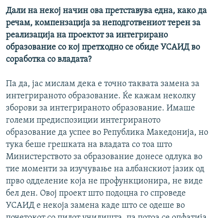
Дали на некој начин ова претставува една, како да
речам, компензација за неподготвениот терен за
реализација на проектот за интегрирано
образование со кој претходно се обиде УСАИД во
соработка со владата?
Па да, јас мислам дека е точно таквата замена за
интегрираното образование. Ќе кажам неколку
зборови за интегрираното образование. Имаше
големи предиспозиции интегрираното
образование да успее во Република Македонија, но
тука беше грешката на владата со тоа што
Министерството за образование донесе одлука во
тие моменти за изучување на албанскиот јазик од
прво одделение која не профункционира, не виде
бел ден. Овој проект што подоцна го спроведе
УСАИД е некоја замена каде што се одеше во
почетокот со пилот училишта, па потоа се опфатија