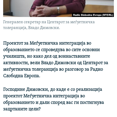
РСЕ веб страници
Генерален секретар на Центарот за меѓуетничка
толеранција, Владо Димовски.
Проектот за Меѓуетничка интеграција во
образованието се спроведува во сите основни
училишта, но како дел од воннаставните
активности, вели Владо Димовски од Центарот за
меѓуетничка толеранција во разговор за Радио
Слободна Европа.
Господине Димовски, до каде е со реализација
проектот Меѓуетничка интеграција во
образованието и дали според вас ги постигнува
зацртаните цели?