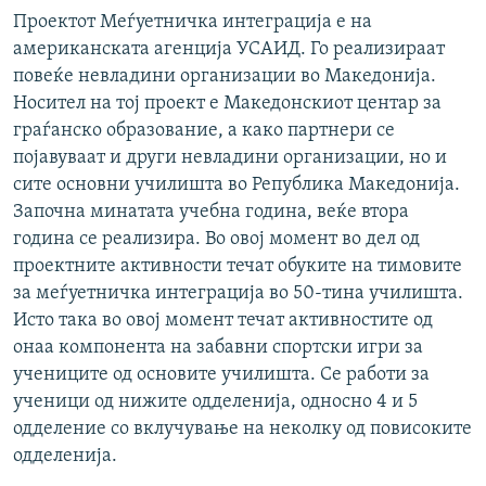
Проектот Меѓуетничка интеграција е на
американската агенција УСАИД. Го реализираат
повеќе невладини организации во Македонија.
Носител на тој проект е Македонскиот центар за
граѓанско образование, а како партнери се
појавуваат и други невладини организации, но и
сите основни училишта во Република Македонија.
Започна минатата учебна година, веќе втора
година се реализира. Во овој момент во дел од
проектните активности течат обуките на тимовите
за меѓуетничка интеграција во 50-тина училишта.
Исто така во овој момент течат активностите од
онаа компонента на забавни спортски игри за
учениците од основите училишта. Се работи за
ученици од нижите одделенија, односно 4 и 5
одделение со вклучување на неколку од повисоките
одделенија.