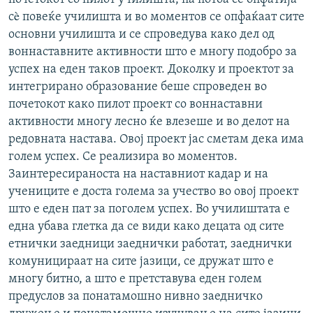
сè повеќе училишта и во моментов се опфаќаат сите
основни училишта и се спроведува како дел од
воннаставните активности што е многу подобро за
успех на еден таков проект. Доколку и проектот за
интегрирано образование беше спроведен во
почетокот како пилот проект со воннаставни
активности многу лесно ќе влезеше и во делот на
редовната настава. Овој проект јас сметам дека има
голем успех. Се реализира во моментов.
Заинтересираноста на наставниот кадар и на
учениците е доста голема за учество во овој проект
што е еден пат за поголем успех. Во училиштата е
една убава глетка да се види како децата од сите
етнички заедници заеднички работат, заеднички
комуницираат на сите јазици, се дружат што е
многу битно, а што е претставува еден голем
предуслов за понатамошно нивно заедничко