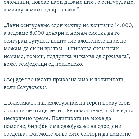
оломнани, повеќе пари даваме што го осигуруваме,
а малку земаме од државата.“
„Лани осигуравме еден хектар не кошташе 14.000,
а зедовме 8.000 денари и немам сметка да го
осигурам тутунот, пошто тие вложените пари не
можам да си ги вратам. И никаква финансии
немаме, помош, поддршка никаква од државата“,
велат земјоделци од прилепско.
Свој удел во целата приказна има и политиката,
вели Секуловски.
„Политиката пак излегувајќи на терен преку свои
локални челници вели – Ќе помогнеме, а ЌЕ е идно
несвршено време. Политиката не може да
помогне, бидејќи има одвојување на одредени
средства, ама може ли во сите сектори да помогне