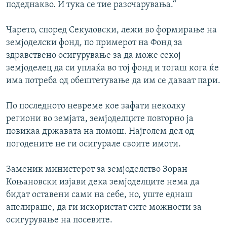
подеднакво. И тука се тие разочарувања.“
Чарето, според Секуловски, лежи во формирање на
земјоделски фонд, по примерот на Фонд за
здравствено осигурување за да може секој
земјоделец да си уплаќа во тој фонд и тогаш кога ќе
има потреба од обештетување да им се даваат пари.
По последното невреме кое зафати неколку
региони во земјата, земјоделците повторно ја
повикаа државата на помош. Најголем дел од
погодените не ги осигурале своите имоти.
Заменик министерот за земјоделство Зоран
Коњановски изјави дека земјоделците нема да
бидат оставени сами на себе, но, уште еднаш
апелираше, да ги искористат сите можности за
осигурување на посевите.