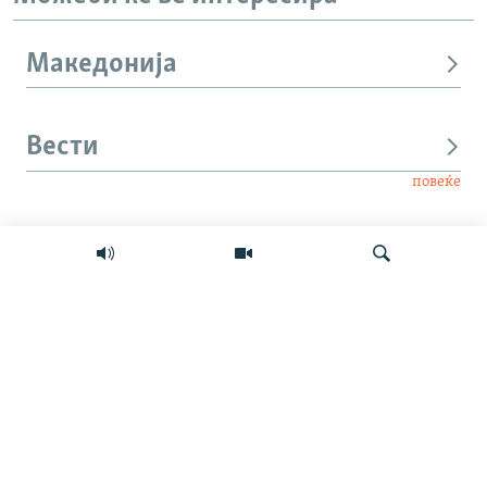
Македонија
Вести
повеќе
Интервју
Свет
Барај
Мултимедиа