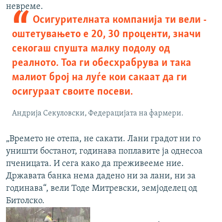
невреме.
Осигурителната компанија ти вели -
оштетувањето е 20, 30 проценти, значи
секогаш спушта малку подолу од
реалното. Тоа ги обесхрабрува и така
малиот број на луѓе кои сакаат да ги
осигураат своите посеви.
Андрија Секуловски, Федерацијата на фармери.
„Времето не отепа, не сакати. Лани градот ни го
уништи бостанот, годинава поплавите ја однесоа
пченицата. И сега како да преживееме ние.
Државата банка нема дадено ни за лани, ни за
годинава“, вели Тоде Митревски, земјоделец од
Битолско.