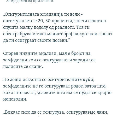
Земјоделец од прилепско.
„Осигурителната компанија ти вели -
оштетувањето е 20, 30 проценти, значи секогаш
спушта малку подолу од реалното. Тоа ги
обесхрабрува и така малиот број на луѓе кои сакаат
да ги осигураат своите посеви.“
Според нивните анализи, мал е бројот на
земјоделци кои се осигуруваат и заради тоа
полисите се скапи.
По лоши искуства со осигурителните куќи,
земјоделците не го осигуруваат родот, затоа што,
како што велат, условите што им се нудат се крајно
неповолни.
„Викаат сите да се осигурува, осигурувавме лани,