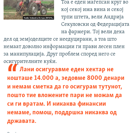
Тоа е еден маѓепсан круг во
кој секој има вина и секој
трпи штета, вели Андрија
Секуловски од Федерацијата
на фармери. Тој вели дека
дел од земјоделците се неедуцирани, а тоа што
немаат доволно информации ги прави лесен плен
за манипулација. Друг проблем според него се
осигурителните куќи.
Лани осигуравме еден хектар не
кошташе 14.000 а, зедовме 8000 денари
и немам сметка да го осигурам тутунот,
пошто тие вложените пари не можам да
си ги вратам. И никаква финансии
немаме, помош, поддршка никаква од
државата.