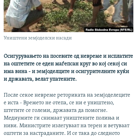
РСЕ веб страници
Уништени земјоделски насади
Осигурувањето на посевите од невреме и исплатите
на оштетите се еден маѓепсан круг во кој секој си
има вина - и земјоделците и осигурителните куќи
и државата, велат упатените.
После секое невреме реториката на земјоделеците
е иста - Времето не отепа, се ни е уништено,
штетите се големи, државата да помогне.
Медиумите ги снимаат уништените полиња и
ниви. Министрите излегуваат на терен и ветуваат
оштети за настраданите. И се така до следното