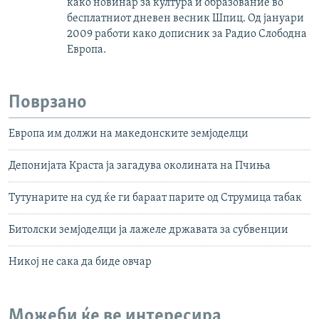
како новинар за култура и образование во
бесплатниот дневен весник Шпиц. Од јануари
2009 работи како дописник за Радио Слободна
Европа.
Поврзано
Европа им должи на македонските земјоделци
Депонијата Краста ја загадува околината на Пчиња
Тутунарите на суд ќе ги бараат парите од Струмица табак
Битолски земјоделци ја лажеле државата за субвенции
Никој не сака да биде овчар
Можеби ќе ве интересира