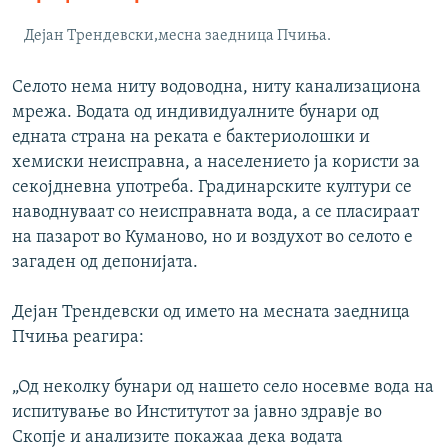
Дејан Трендевски,месна заедница Пчиња.
Селото нема ниту водоводна, ниту канализациона
мрежа. Водата од индивидуалните бунари од
едната страна на реката е бактериолошки и
хемиски неисправна, а населението ја користи за
секојдневна употреба. Градинарските култури се
наводнуваат со неисправната вода, а се пласираат
на пазарот во Куманово, но и воздухот во селото е
загаден од депонијата.
Дејан Трендевски од името на месната заедница
Пчиња реагира:
„Од неколку бунари од нашето село носевме вода на
испитување во Институтот за јавно здравје во
Скопје и анализите покажаа дека водата