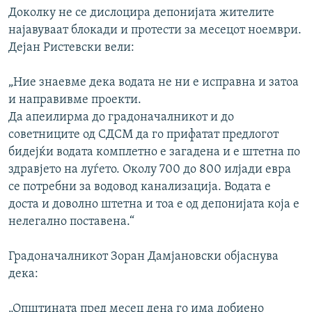
Доколку не се дислоцира депонијата жителите
најавуваат блокади и протести за месецот ноември.
Дејан Ристевски вели:
„Ние знаевме дека водата не ни е исправна и затоа
и направивме проекти.
Да апеилирма до градоначалникот и до
советниците од СДСМ да го прифатат предлогот
бидејќи водата комплетно е загадена и е штетна по
здравјето на луѓето. Околу 700 до 800 илјади евра
се потребни за водовод канализација. Водата е
доста и доволно штетна и тоа е од депонијата која е
нелегално поставена.“
Градоначалникот Зоран Дамјановски објаснува
дека:
„Општината пред месец дена го има добиено