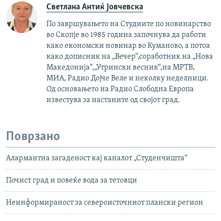
Светлана Антиќ Јовчевска
По завршувањето на Студиите по новинарство
во Скопје во 1985 година започнува да работи
како економски новинар во Куманово, а потоа
како дописник на „Вечер“,соработник на „Нова
Македонија“,„Утрински весник“,на МРТВ,
МИА, Радио Дојче Веле и неколку неделници.
Од основањето на Радио Слободна Европа
известува за настаните од својот град.
Поврзано
Алармантна загаденост кај каналот „Студенчишта“
Почист град и повеќе вода за тетовци
Неинформираност за североисточниот плански регион