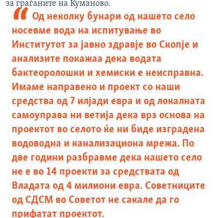
за граѓаните на Куманово.
Од неколку бунари од нашето село
носевме вода на испитување во
Институтот за јавно здравје во Скопје и
анализите покажаа дека водата
бактеоролошки и хемиски е неисправна.
Имаме направено и проект со наши
средства од 7 илјади евра и од локалната
самоуправа ни ветија дека врз основа на
проектот во селото ќе ни биде изградена
водоводна и канализациона мрежа. По
две години разбравме дека нашето село
не е во 14 проекти за средствата од
Владата од 4 милиони евра. Советниците
од СДСМ во Советот не сакале да го
прифатат проектот.