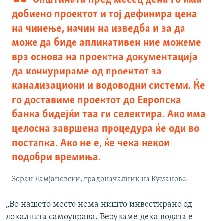
Општината пред месец дена го има
добиено проектот и тој дефинира цена
на чинење, начин на изведба и за да
може да биде апликативен ние можеме
врз основа на проектна документација
да конкурираме од проектот за
канализациони и водоводни системи. Ќе
го доставиме проектот до Европска
банка бидејќи таа ги селектира. Ако има
целосна завршена процедура ќе оди во
постапка. Ако не е, ќе чека некои
подобри времиња.
Зоран Дамјановски, градоначалник на Куманово.
„Во нашето место нема ништо инвестирано од
локалната самоуправа. Веруваме дека водата е