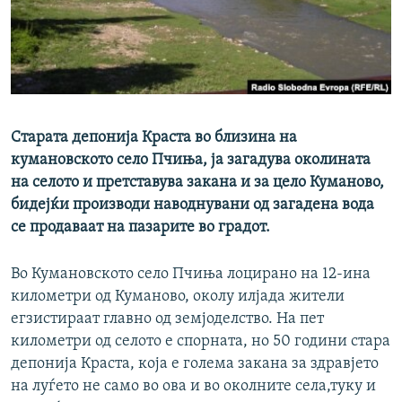
РСЕ веб страници
Старата депонија Краста во близина на
кумановското село Пчиња, ја загадува околината
на селото и претставува закана и за цело Куманово,
бидејќи производи наводнувани од загадена вода
се продаваат на пазарите во градот.
Во Кумановското село Пчиња лоцирано на 12-ина
километри од Куманово, околу илјада жители
егзистираат главно од земјоделство. На пет
километри од селото е спорната, но 50 години стара
депонија Краста, која е голема закана за здравјето
на луѓето не само во ова и во околните села,туку и