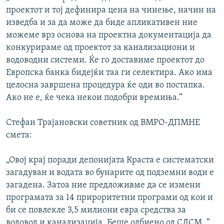
проектот и тој дефинира цена на чинење, начин на
изведба и за да може да биде апликативен ние
можеме врз основа на проектна документација да
конкурираме од проектот за канализациони и
водоводни системи. Ќе го доставиме проектот до
Европска банка бидејќи таа ги селектира. Ако има
целосна завршена процедура ќе оди во постапка.
Ако не е, ќе чека некои подобри времиња.“
Стефан Трајановски советник од ВМРО-ДПМНЕ
смета:
„Овој крај поради депонијата Краста е систематски
загадуван и водата во бунарите од подземни води е
загадена. Затоа ние предложивме да се измени
програмата за 14 прироритетни програми од кои и
би се повлекле 3,5 милиони евра средства за
водовод и канализација. Беше одбиено од СДСМ. “