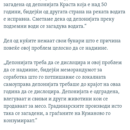
загадена од депонијата Краста која е над 50
години, бидејќи од другата страна на реката водата
е исправна. Сметаме дека од депонијата преку
подземни води се загадува водата.“
Дел од куќите немаат свои бунари што е причина
повеќе овој проблем целосно да се надмине.
„Депонијата треба да се дислоцира и овој проблем
да се надмине, бидејќи меморандумот за
соработка што го потпишавме со локалната
самоуправа депонијата требаше до крајот на оваа
година да се дислоцира. Депонијата е одградена,
влегуваат и свињи и други животини кои се
продаваат за месо. Градинарските производи исто
така се загадени, а граѓаните на Куманово го
конзумираат.“