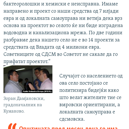
бактеоролошки и хемиски е неисправна. Имаме
направено и проект со наши средства од 7 илјади
евра и од локалната самоуправа ни ветија дека врз
основа на проектот во селото ќе ни биде изградена
водоводна и канализациона мрежа. По две години
разбравме дека нашето село не е во 14 проекти за
средствата од Владата од 4 милиони евра.
Советниците од СДСМ во Советот не сакале да го
прифатат проектот.“
Случајот со населението од
ова село постојано се
политизира бидејќи како
што велат жителите тие се
Зоран Дамјановски,
вмровски ориентирани, а
градоначалник на
Куманово.
локалната самоуправа е
сдсмовска.