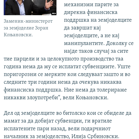
механизми парите за
дирекна финансиска
поддршка на земјоделците
Заменик-министерот
да завршат кај
за земјоделие Зоран
Коњановски.
земјоделците, а не кај
манипулантите. Доколку се
најде таков случај за сите
тие парцели и за целокупното производство таа
година нема да му се исплатат субвенциите. Уште
поригорозни се мерките кои следуваат зашто и во
следните три години нема да очекува никаква
финансиска поддршка. Ние нема да толерираме
никакви злоупотреби“, вели Коњановски.
Дел од земјоделците во битолско кои се обиделе да
мамат за да добијат субвенции, ги вратиле
исплатените пари назад, вели подарчниот
началник за земјоделство, Илија Србиновски.