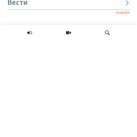
Вести
повеќе
Интервју
Свет
Барај
Мултимедиа
СЛЕДЕТЕ НЕ
ИНФО СТРАНИЦА