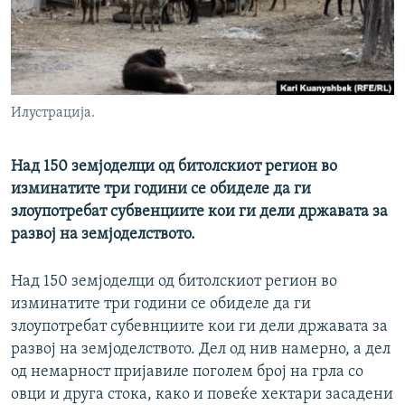
РСЕ веб страници
Илустрација.
Над 150 земјоделци од битолскиот регион во
изминатите три години се обиделе да ги
злоупотребат субвенциите кои ги дели државата за
развој на земјоделството.
Над 150 земјоделци од битолскиот регион во
изминатите три години се обиделе да ги
злоупотребат субевнциите кои ги дели државата за
развој на земјоделството. Дел од нив намерно, а дел
од немарност пријавиле поголем број на грла со
овци и друга стока, како и повеќе хектари засадени