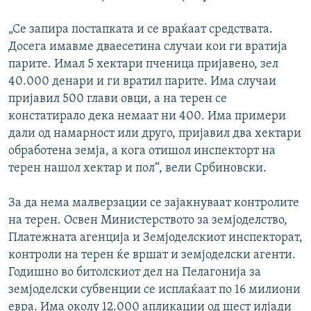
„Се запира постапката и се враќаат средствата.
Досега имавме дваесетина случаи кои ги вратија
парите. Имал 5 хектари пченица пријавено, зел
40.000 денари и ги вратил парите. Има случаи
пријавил 500 глави овци, а на терен се
констатирало дека немаат ни 400. Има примери
дали од намарност или друго, пријавил два хектари
обработена земја, а кога отишол инспекторт на
терен нашол хектар и пол“, вели Србиновски.
За да нема малверзации се зајакнуваат контролите
на терен. Освен Министерството за земјоделство,
Платежната агенција и Земјоделскиот инспекторат,
контроли на терен ќе вршат и земјоделски агенти.
Годишно во битолскиот дел на Пелагонија за
земјоделски субвенции се исплаќаат по 16 милиони
евра. Има околу 12.000 апликации од шест илјади