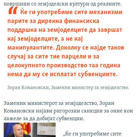
површини со земјоделски култури од реалните.
Ќе ги употребиме сите механизми
парите за дирекна финансиска
поддршка на земјоделците да завршат
кај земјоделците, а не кај
манипулантите. Доколку се најде таков
случај за сите тие парцели и за
целокупното производство таа година
нема да му се исплатат субвенциите.
Зоран Коњановски, Заменик министер за земјоделство.
Заменик министерот за земјоделство, Зоран
Коњановски најави ригорозни санкции за оние кои
лажеле за да добијат субвенции.
„Ќе ги употребиме сите