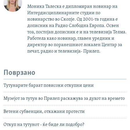
Моника Талеска е дипломиран новинар на
Интердисциплинарните студии по
новинарство во Скопје. Од 2001-та година е
дописник на Радио Слободна Европа. Освен
тоа, постојан дописник е и на телевизија Телма.
Работела како новинар, главен уредник и
директор во поранешниот локален Центар за
печат, радио и телевизија- Прилеп.
Поврзано
Тутунарите бараат повисоки откупни цени
Музејот за тутун во Прилеп раскажува за духот на времето
Ветени субвенции, откажани протести
Откуп на тутунот - ќе биде ли подобро?