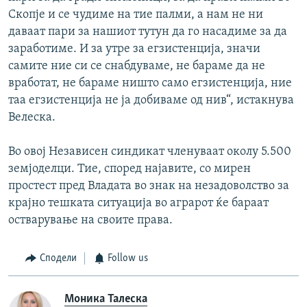
Скопје и се чудиме на тие палми, а нам не ни
даваат пари за нашиот тутун да го насадиме за да
заработиме. И за утре за егзистенција, значи
самите ние си се снабдуваме, не бараме да не
вработат, не бараме ништо само егзистенција, ние
таа егзистенција не ја добиваме од нив“, истакнува
Велеска.
Во овој Независен синдикат членуваат околу 5.500
земјоделци. Тие, според најавите, со мирен
простест пред Владата во знак на незадоволство за
крајно тешката ситуација во аграрот ќе бараат
остварување на своите права.
Сподели
Follow us
Моника Талеска