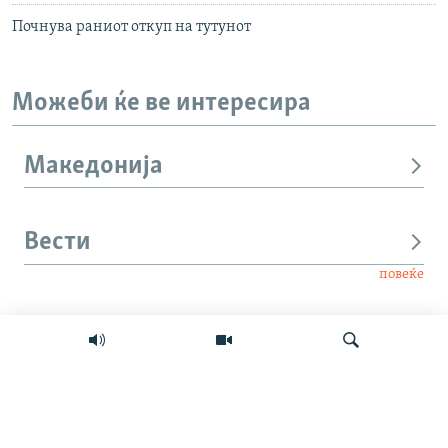
Почнува раниот откуп на тутунот
Можеби ќе ве интересира
Македонија
Вести
повеќе
Интервју
Свет
Барај