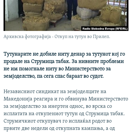
РСЕ веб страници
Архивска фотографија - Откуп на тутун во Прилеп.
Тутунарите не добиле ниту денар за тутунот кој го
продале на Струмица табак. За нивните проблеми
не им помогнале ниту во Министерството за
земјоделство, па сега спас бараат во судот.
Независниот синдикат на земјоделците на
Македонија реагира и го обвинува Министерството
за земјоделство за инертен однос, во врска со
исплатата на откупениот тутун од Струмица табак.
Струмичкиот откупувач го исплаќал родот во
првите две недели од откупната кампања, а од