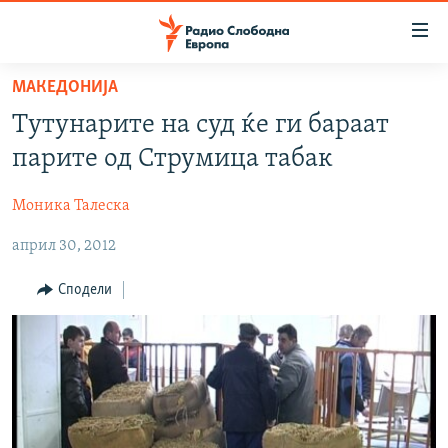
Достапни
линкови
Оди
МАКЕДОНИЈА
на
МАКЕДОНИЈА
Тутунарите на суд ќе ги бараат
содржината
СВЕТ
Оди
парите од Струмица табак
ВИЗУЕЛНО
на
главната
Моника Талеска
ВЕСТИ
навигација
април 30, 2012
ШТО ТРЕБА ДА ЗНАЕТЕ
Премини
на
ПРИЈАВИ СЕ ЗА ЊУЗЛЕТЕР
Сподели
пребарување
ПОДКАСТ ЗОШТО?
СЛЕДЕТЕ НЕ