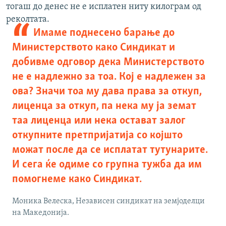
тогаш до денес не е исплатен ниту килограм од
реколтата.
Имаме поднесено барање до
Министерството како Синдикат и
добивме одговор дека Министерството
не е надлежно за тоа. Кој е надлежен за
ова? Значи тоа му дава права за откуп,
лиценца за откуп, па нека му ја земат
таа лиценца или нека остават залог
откупните претпријатија со којшто
можат после да се исплатат тутунарите.
И сега ќе одиме со групна тужба да им
помогнеме како Синдикат.
Моника Велеска, Независeн синдикат на земјоделци
на Македонија.