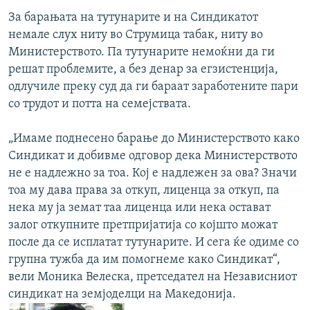
За барањата на тутунарите и на Синдикатот
немале слух ниту во Струмица табак, ниту во
Министерството. Па тутунарите немоќни да ги
решат проблемите, а без денар за егзистенција,
одлучиле преку суд да ги бараат заработените пари
со трудот и потта на семејствата.
„Имаме поднесено барање до Министерството како
Синдикат и добивме одговор дека Министерството
не е надлежно за тоа. Кој е надлежен за ова? Значи
тоа му дава права за откуп, лиценца за откуп, па
нека му ја земат таа лиценца или нека остават
залог откупните претпријатија со којшто можат
после да се исплатат тутунарите. И сега ќе одиме со
групна тужба да им помогнеме како Синдикат“,
вели Моника Велеска, претседател на Независниот
синдикат на земјоделци на Македонија.