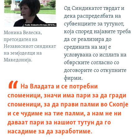
Од Синдикатот тврдат и
дека распределбата на
субвенциите за тутунот,
која според најавите треба
Моника Велеска,
да се реализира до
претседател на
Независниот синдикат
средината на мај е
на земјоделци на
условувана со исплата на
Македонија.
обврските согласно со
договорите со откупните
фирми.
На Владата и се потребни
споменици, значи има пари за да гради
споменици, за да прави палми во Скопје
и се чудиме на тие палми, а нам не ни
даваат пари за нашиот тутун да го
насадиме за да заработиме.