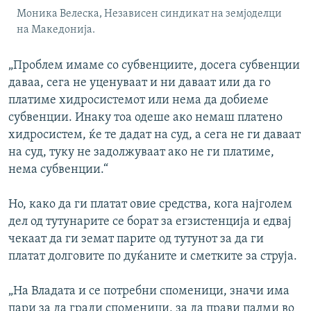
Моника Велеска, Независeн синдикат на земјоделци
на Македонија.
„Проблем имаме со субвенциите, досега субвенции
даваа, сега не уценуваат и ни даваат или да го
платиме хидросистемот или нема да добиеме
субвенции. Инаку тоа одеше ако немаш платено
хидросистем, ќе те дадат на суд, а сега не ги даваат
на суд, туку не задолжуваат ако не ги платиме,
нема субвенции.“
Но, како да ги платат овие средства, кога најголем
дел од тутунарите се борат за егзистенција и едвај
чекаат да ги земат парите од тутунот за да ги
платат долговите по дуќаните и сметките за струја.
„На Владата и се потребни споменици, значи има
пари за да гради споменици, за да прави палми во