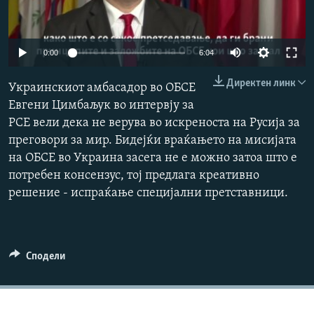
РСЕ веб страници
Auto
0:00
6:04
240p
Директен линк
Украинскиот амбасадор во ОБСЕ
360p
Евгени Цимбаљук во интервју за
РСЕ вели дека не верува во искреноста на Русија за
480p
Auto
240p
360p
480p
преговори за мир. Бидејќи враќањето на мисијата
720p
на ОБСЕ во Украина засега не е можно затоа што е
720p
1080p
1080p
потребен консензус, тој предлага креативно
решение - испраќање специјални претставници.
Сподели