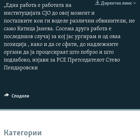
Директен линк
„Една работа е работата на
РСЕ веб страници
институцијата СЈО до овој момент и
постапките кои ги воделе различни обвинители, не
само Катица Јанева. Сосема друга работа е
последниов случај за кој јас ургирам и од оваа
позиција , како и да се сфати, до надлежните
органи да ја процесираат што побрзо и што
подлабоко, изјави за РСЕ Претседателот Стево
Пендаровски
Сподели
Категории