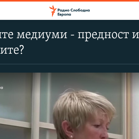
те медиуми - предност и
ите?