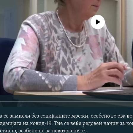
No media source currently avail
а се замисли без социјалните мрежи, особено во ова в
емијата на ковид-19. Тие се веќе редовен начин за к
оставно, особено не за повозрасните.