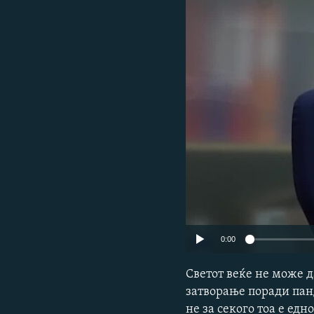
0:00
Светот веќе не може д
затворање поради панд
не за секого тоа е едн