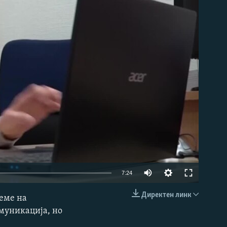
able
7:24
Директен линк
реме на
EMBED
омуникација, но