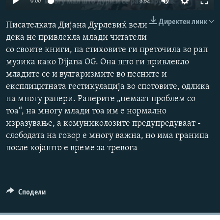
0:00
3:52
РСЕ веб страници
240p
Директен линк
Писателката Дијана Дурлевиќ вели
360p
дека не привлекла млади читатели
со своите книги, па стиховите ги преточила во рап
480p
Auto
240p
360p
480p
музика како Dijana OG. Она што ги привлекло
720p
младите се и вулгаризмите во песните и
720p
1080p
1080p
експлицитната гестикулација во спотовите, одлика
на многу рапери. Раперите „немаат проблем со
тоа“, на многу млади тоа им е нормално
изразување, а комуниколозите предупредуваат -
слободата на говор е многу важна, но има граница
после којашто е време за тревога
Сподели