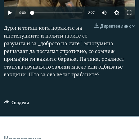
РСЕ веб страници
Auto
0:00
2:27
240p
Директен линк
Дури и тогаш кога пораките на
360p
институциите и политичарите се
разумни и за „доброто на сите“, многумина
480p
Auto
240p
360p
480p
решаваат да постапат спротивно, со сомнеж
720p
примајќи ги ваквите барања. Па така, реалност
720p
1080p
1080p
станува трупањето залихи масло или одбивање
вакцини. Што за ова велат граѓаните?
Сподели